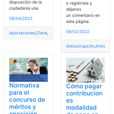
disposición de la
o regístrate y
ciudadanía una
déjanos
un comentario en
08/04/2022
esta página.
06/02/2022
Aportaciones
,
Clave
,
financiera
,
IESS
,
Internet
,
Normativa
Anticorrupción
,
Antisobo
Normativa
Cómo pagar
para el
contribucion
concurso de
es
méritos y
modalidad
oposición