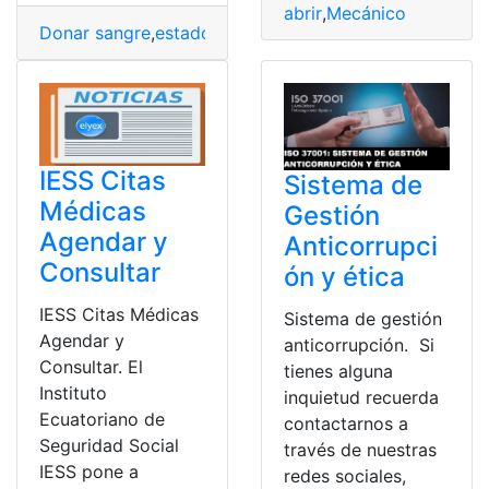
abrir
,
Mecánico
,
Nor
Donar sangre
,
estado
,
Normativas
,
Requisitos
,
tumores
IESS Citas
Sistema de
Médicas
Gestión
Agendar y
Anticorrupci
Consultar
ón y ética
IESS Citas Médicas
Sistema de gestión
Agendar y
anticorrupción. Si
Consultar. El
tienes alguna
Instituto
inquietud recuerda
Ecuatoriano de
contactarnos a
Seguridad Social
través de nuestras
IESS pone a
redes sociales,