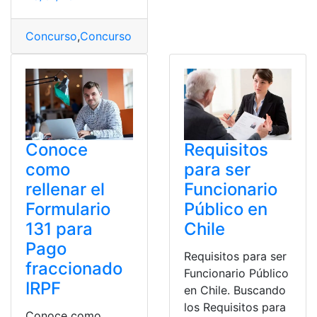
Concurso
,
Concurso de méritos
,
Ecuador
,
Normativas
,
Q
Conoce
Requisitos
como
para ser
rellenar el
Funcionario
Formulario
Público en
131 para
Chile
Pago
Requisitos para ser
fraccionado
Funcionario Público
IRPF
en Chile. Buscando
los Requisitos para
Conoce como