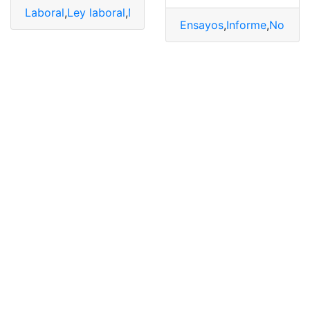
Laboral
,
Ley laboral
,
Ministerio de trabajo
,
Ministerio de
Ensayos
,
Informe
,
Normas