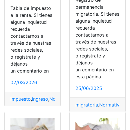
Registro de
permanencia
Tabla de impuesto
migratoria. Si tienes
a la renta. Si tienes
alguna inquietud
alguna inquietud
recuerda
recuerda
contactarnos a
contactarnos a
través de nuestras
través de nuestras
redes sociales,
redes sociales,
o regístrate y
o regístrate y
déjanos
déjanos
un comentario en
un comentario en
esta página.
02/03/2026
25/06/2025
Impuesto
,
Ingreso
,
Normativas
,
Renta
,
sociedad
migratoria
,
Normativas
,
p