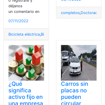
o regístrate y
déjanos
un comentario en
completos
,
Doctorado
,
Du
07/11/2022
Bicicleta eléctrica
,
Bicicletas
,
Cascos
,
Conductor
,
Normat
¿Qué
Carros sin
significa
placas no
activo fijo en
pueden
una empresa
circular