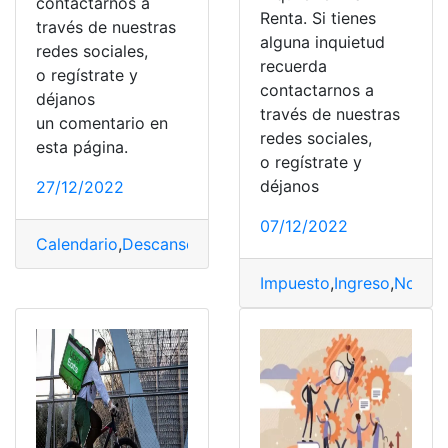
contactarnos a
Renta. Si tienes
través de nuestras
alguna inquietud
redes sociales,
recuerda
o regístrate y
contactarnos a
déjanos
través de nuestras
un comentario en
redes sociales,
esta página.
o regístrate y
déjanos
27/12/2022
07/12/2022
Calendario
,
Descansos
,
Feriado
,
Normativas
,
Turismo
Impuesto
,
Ingreso
,
Normat