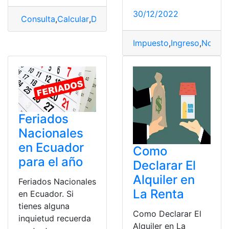
30/12/2022
Consulta
,
Calcular
,
Décimo tercer sueldo
,
Normativas
Impuesto
,
Ingreso
,
Normat
Feriados
Nacionales
en Ecuador
Como
para el año
Declarar El
Alquiler en
Feriados Nacionales
La Renta
en Ecuador. Si
tienes alguna
Como Declarar El
inquietud recuerda
Alquiler en La