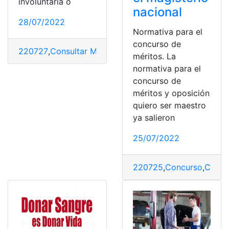
involuntaria o
nacional
28/07/2022
Normativa para el
concurso de
220727
,
Consultar Multas de Tránsito
,
Infracción
,
Multas
méritos. La
normativa para el
concurso de
méritos y oposición
quiero ser maestro
ya salieron
25/07/2022
220725
,
Concurso
,
Concu