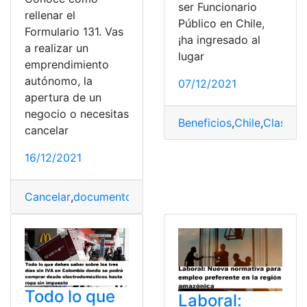
ser Funcionario
rellenar el
Público en Chile,
Formulario 131. Vas
¡ha ingresado al
a realizar un
lugar
emprendimiento
autónomo, la
07/12/2021
apertura de un
negocio o necesitas
Beneficios
,
Chile
,
Clases
,
F
cancelar
16/12/2021
Cancelar
,
documentos
,
España
,
formulario 131
,
llenar
,
Nor
Todo lo que
Laboral: