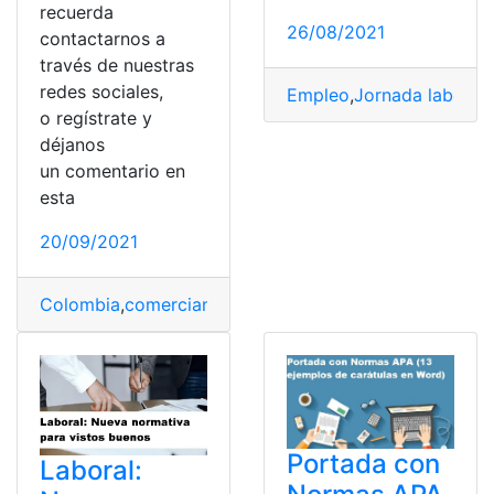
recuerda
26/08/2021
contactarnos a
través de nuestras
redes sociales,
Empleo
,
Jornada laboral
,
o regístrate y
déjanos
un comentario en
esta
20/09/2021
Colombia
,
comerciantes
,
comercio
,
Comprar
,
Compras
,
I
Portada con
Laboral: