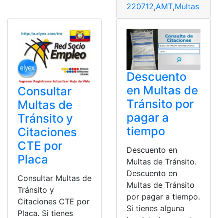
220712
,
AMT
,
Multas de t
Descuento
en Multas de
Consultar
Tránsito por
Multas de
pagar a
Tránsito y
tiempo
Citaciones
CTE por
Descuento en
Placa
Multas de Tránsito.
Descuento en
Consultar Multas de
Multas de Tránsito
Tránsito y
por pagar a tiempo.
Citaciones CTE por
Si tienes alguna
Placa. Si tienes