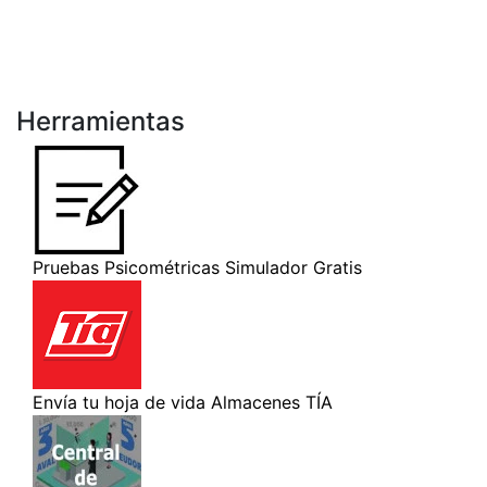
Herramientas