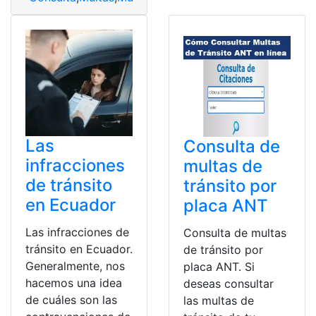
Las
Consulta de
infracciones
multas de
de tránsito
tránsito por
en Ecuador
placa ANT
Las infracciones de
Consulta de multas
tránsito en Ecuador.
de tránsito por
Generalmente, nos
placa ANT. Si
hacemos una idea
deseas consultar
de cuáles son las
las multas de