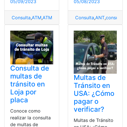
05/09/2023
05/08/2023
Consulta
,
ATM
,
ATM Guayaquil
Consulta
,
Multas
,
Multas de tránsi
,
ANT
,
consulta 
Consulta de
multas de
Multas de
tránsito en
Tránsito en
Loja por
USA: ¿Cómo
placa
pagar o
verificar?
Conoce como
realizar la consulta
Multas de Tránsito
de multas de
en USA: ¿Cómo