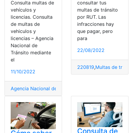
Consulta multas de
consultar tus
vehículos y
multas de tránsito
licencias. Consulta
por RUT. Las
de multas de
infracciones hay
vehiculos y
que pagar, pero
licencias – Agencia
para
Nacional de
22/08/2022
Tránsito mediante
el
220819
,
Multas de tránsi
11/10/2022
Agencia Nacional de Transito
,
ANT
,
Ecuador
,
Multas de 
Consulta de