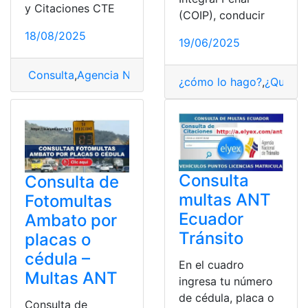
y Citaciones CTE
(COIP), conducir
18/08/2025
19/06/2025
Consulta
,
Agencia Nacional de Tránsito
,
Ecuador
,
Multa
¿cómo lo hago?
,
¿Qué es
Consulta
Consulta de
multas ANT
Fotomultas
Ecuador
Ambato por
Tránsito
placas o
cédula –
En el cuadro
Multas ANT
ingresa tu número
de cédula, placa o
Consulta de