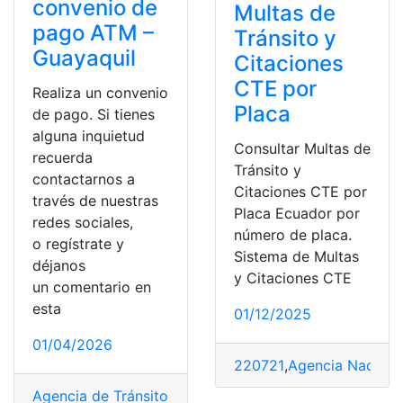
convenio de
Multas de
pago ATM –
Tránsito y
Guayaquil
Citaciones
CTE por
Realiza un convenio
Placa
de pago. Si tienes
alguna inquietud
Consultar Multas de
recuerda
Tránsito y
contactarnos a
Citaciones CTE por
través de nuestras
Placa Ecuador por
redes sociales,
número de placa.
o regístrate y
Sistema de Multas
déjanos
y Citaciones CTE
un comentario en
esta
01/12/2025
01/04/2026
220721
,
Agencia Nacional
Agencia de Tránsito y Movilidad
,
Agencia Metropolitan