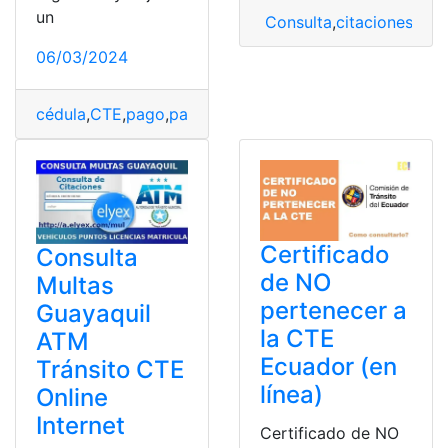
un
Consulta
,
citaciones
,
Con
06/03/2024
cédula
,
CTE
,
pago
,
pago online
,
Pagos
Certificado
Consulta
de NO
Multas
pertenecer a
Guayaquil
la CTE
ATM
Ecuador (en
Tránsito CTE
línea)
Online
Internet
Certificado de NO