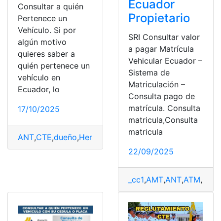
Ecuador
Consultar a quién
Propietario
Pertenece un
Vehículo. Si por
SRI Consultar valor
algún motivo
a pagar Matrícula
quieres saber a
Vehicular Ecuador –
quién pertenece un
Sistema de
vehículo en
Matriculación –
Ecuador, lo
Consulta pago de
matrícula. Consulta
17/10/2025
matricula,Consulta
matricula
ANT
,
CTE
,
dueño
,
Herramientas Ecuador
,
Vehículo
,
vehíc
22/09/2025
_cc1
,
AMT
,
ANT
,
ATM
,
CTE
,