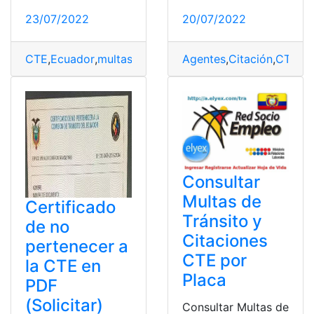
23/07/2022
20/07/2022
CTE
,
Ecuador
,
multas
,
Noticias
,
Online
Agentes
,
Pagos
,
Citación
,
CTE
,
Du
Consultar
Multas de
Certificado
Tránsito y
de no
Citaciones
pertenecer a
CTE por
la CTE en
Placa
PDF
(Solicitar)
Consultar Multas de