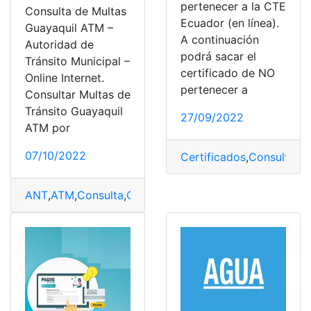
pertenecer a la CTE
Consulta de Multas
Ecuador (en línea).
Guayaquil ATM –
A continuación
Autoridad de
podrá sacar el
Tránsito Municipal –
certificado de NO
Online Internet.
pertenecer a
Consultar Multas de
Tránsito Guayaquil
27/09/2022
ATM por
07/10/2022
Certificados
,
Consultas
,
C
ANT
,
ATM
,
Consulta
,
Consultas online
,
CTE
,
Guayaquil
,
Li