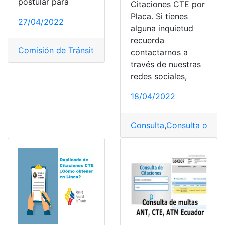
postular para
Citaciones CTE por
Placa. Si tienes
27/04/2022
alguna inquietud
recuerda
Comisión de Tránsito del Ecuador
,
Consultas
,
CTE
,
Ecua
contactarnos a
través de nuestras
redes sociales,
18/04/2022
Consulta
,
Consulta online