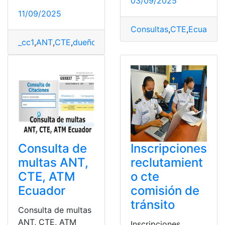
03/09/2025
11/09/2025
Consultas
,
CTE
,
Ecuador
,
_cc1
,
ANT
,
CTE
,
dueño
,
Herramientas Ecuador
,
Vehiculo
,
v
Consulta de
Inscripciones
multas ANT,
reclutamient
CTE, ATM
o cte
Ecuador
comisión de
tránsito
Consulta de multas
ANT, CTE, ATM
Inscripciones