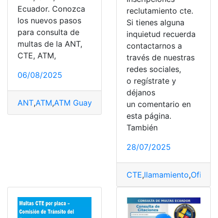
Ecuador. Conozca
reclutamiento cte.
los nuevos pasos
Si tienes alguna
para consulta de
inquietud recuerda
multas de la ANT,
contactarnos a
CTE, ATM,
través de nuestras
redes sociales,
06/08/2025
o regístrate y
déjanos
ANT
,
ATM
,
ATM Guayaquil
,
Certificado de no pertenece
un comentario en
esta página.
También
28/07/2025
CTE
,
llamamiento
,
Oficial