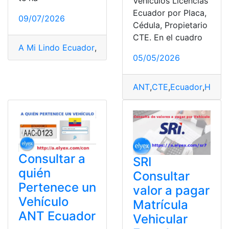
Vehículos Licencias
Ecuador por Placa,
09/07/2026
Cédula, Propietario
CTE. En el cuadro
A Mi Lindo Ecuador
,
adopción ecuador
,
Armada del Ec
05/05/2026
ANT
,
CTE
,
Ecuador
,
Herra
Consultar a
SRI
quién
Consultar
Pertenece un
valor a pagar
Vehículo
Matrícula
ANT Ecuador
Vehicular