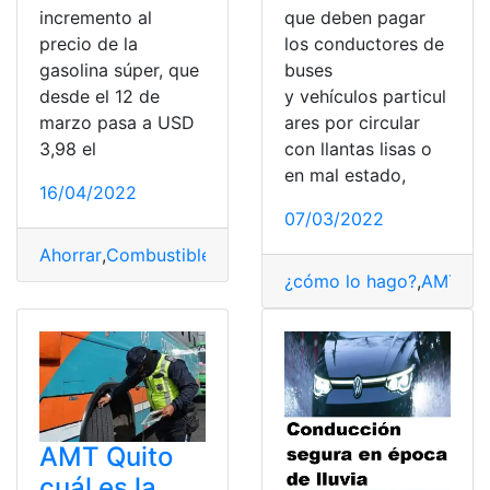
incremento al
que deben pagar
precio de la
los conductores de
gasolina súper, que
buses
desde el 12 de
y vehículos particul
marzo pasa a USD
ares por circular
3,98 el
con llantas lisas o
en mal estado,
16/04/2022
07/03/2022
Ahorrar
,
Combustibles
,
Gasolina
,
llantas
,
trucos
¿cómo lo hago?
,
AMT
,
Co
AMT Quito
cuál es la