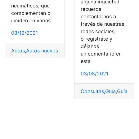
alguna inquietud
neumáticos, que
recuerda
complementan o
contactarnos a
inciden en varias
través de nuestras
redes sociales,
08/12/2021
o regístrate y
déjanos
Autos
,
Autos nuevos
,
Calidad
,
llantas
,
neumáticos
,
recon
un comentario en
esta
03/08/2021
Consultas
,
Guìa
,
Guía
,
llan