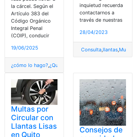
inquietud recuerda
la cárcel. Según el
contactarnos a
Artículo 383 del
través de nuestras
Código Orgánico
Integral Penal
28/04/2023
(COIP), conducir
19/06/2025
Consulta
,
llantas
,
Multas
,
¿cómo lo hago?
,
¿Qué es?
,
Circulación
,
Consultas
,
Ecuad
Multas por
Circular con
Llantas Lisas
Consejos de
en Quito