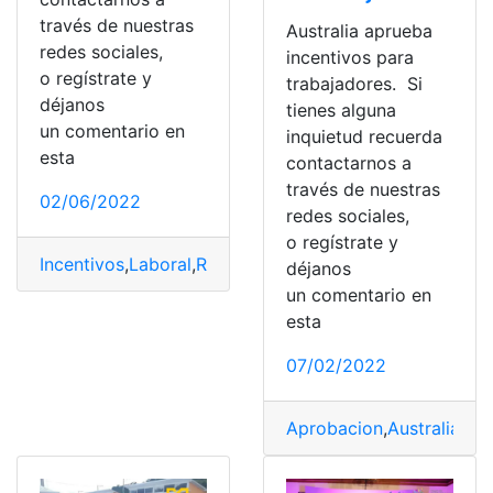
través de nuestras
Australia aprueba
redes sociales,
incentivos para
o regístrate y
trabajadores. Si
déjanos
tienes alguna
un comentario en
inquietud recuerda
esta
contactarnos a
través de nuestras
02/06/2022
redes sociales,
o regístrate y
Incentivos
,
Laboral
,
Requisitos
,
Salario
déjanos
un comentario en
esta
07/02/2022
Aprobacion
,
Australia
,
Ext