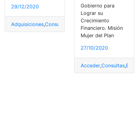
Gobierno para
29/12/2020
Lograr su
Crecimiento
Adquisiciones
,
Consultas
,
Ecuador
,
Herramientas Ecuad
Financiero. Misión
Mujer del Plan
27/10/2020
Acceder
,
Consultas
,
Ecua