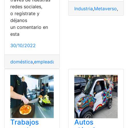
redes sociales,
Industria
,
Metaverso
,
Mie
o regístrate y
déjanos
un comentario en
esta
30/10/2022
doméstica
,
empleada
,
Estados Unidos
,
Ganancias
,
Indust
Trabajos
Autos