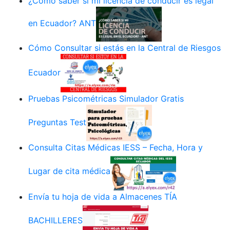
¿Cómo saber si mi licencia de conducir es legal
en Ecuador? ANT
Cómo Consultar si estás en la Central de Riesgos
Ecuador
Pruebas Psicométricas Simulador Gratis
Preguntas Test
Consulta Citas Médicas IESS – Fecha, Hora y
Lugar de cita médica
Envía tu hoja de vida a Almacenes TÍA
BACHILLERES