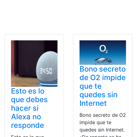
Bono secreto
de O2 impide
que te
Esto es lo
quedes sin
que debes
Internet
hacer si
Bono secreto de O2
Alexa no
impide que te
responde
quedes sin Internet.
¿De repente se ha