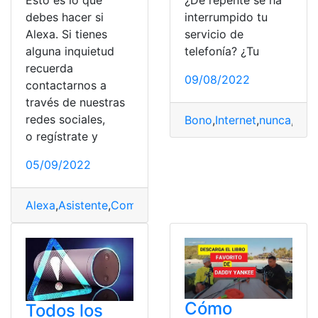
Esto es lo que
interrumpido tu
debes hacer si
servicio de
Alexa. Si tienes
telefonía? ¿Tu
alguna inquietud
recuerda
09/08/2022
contactarnos a
través de nuestras
redes sociales,
Bono
,
Internet
,
nunca
,
Secr
o regístrate y
05/09/2022
Alexa
,
Asistente
,
Comandos
,
Industria
,
Secreto
Cómo
Todos los