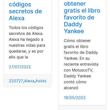
obtener
códigos
gratis el libro
secretos de
favorito de
Alexa
Daddy
Todos los códigos
Yankee
secretos de Alexa.
Alexa ha llegado a
Cómo obtener
nuestras vidas para
gratis el libro
quedarse, y es por
favorito de Daddy
ello que la
Yankee. En su
reciente entrevista
27/07/2022
con MoluscoTV,
Daddy Yankee
220727
,
Alexa
,
Asistente de voz
,
Comandos
,
Industria
,
Se
contó cómo
alcanzó
18/05/2022