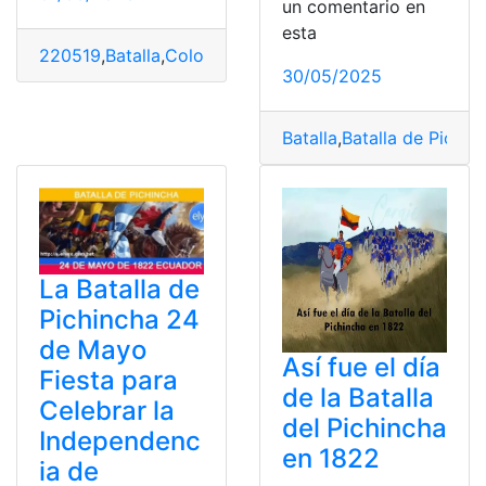
un comentario en
esta
220519
,
Batalla
,
Colorear
,
Fechas cívicas
,
Imágenes
,
Pich
30/05/2025
Batalla
,
Batalla de Pichin
La Batalla de
Pichincha 24
de Mayo
Así fue el día
Fiesta para
de la Batalla
Celebrar la
del Pichincha
Independenc
en 1822
ia de