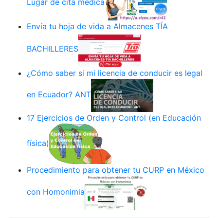
Lugar de cita médica
Envía tu hoja de vida a Almacenes TÍA
BACHILLERES
¿Cómo saber si mi licencia de conducir es legal
en Ecuador? ANT
17 Ejercicios de Orden y Control (en Educación
física)
Procedimiento para obtener tu CURP en México
con Homonimia