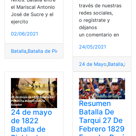
través de nuestras
el Mariscal Antonio
redes sociales,
José de Sucre y el
o regístrate y
ejercito
déjanos
02/06/2021
un comentario en
24/05/2021
Batalla
,
Batalla de Pichincha
,
Consultas
,
Ecuador
,
Fechas 
24 de Mayo
,
Batalla
,
Batal
Resumen
Batalla De
24 de mayo
Tarqui 27 De
de 1822
Febrero 1829
Batalla de