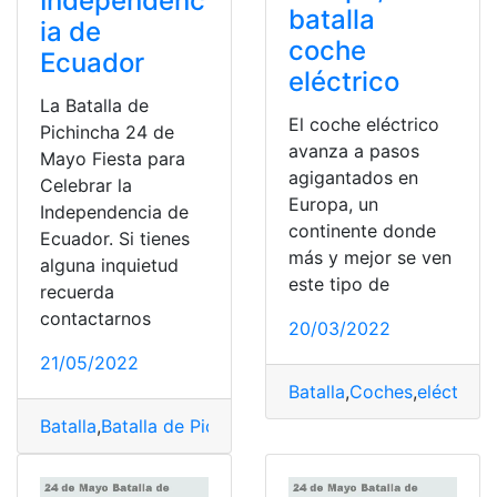
Independenc
batalla
ia de
coche
Ecuador
eléctrico
La Batalla de
El coche eléctrico
Pichincha 24 de
avanza a pasos
Mayo Fiesta para
agigantados en
Celebrar la
Europa, un
Independencia de
continente donde
Ecuador. Si tienes
más y mejor se ven
alguna inquietud
este tipo de
recuerda
contactarnos
20/03/2022
21/05/2022
Batalla
,
Coches
,
eléctrico
Batalla
,
Batalla de Pichincha
,
ConQuito
,
Ejército
,
Volcán