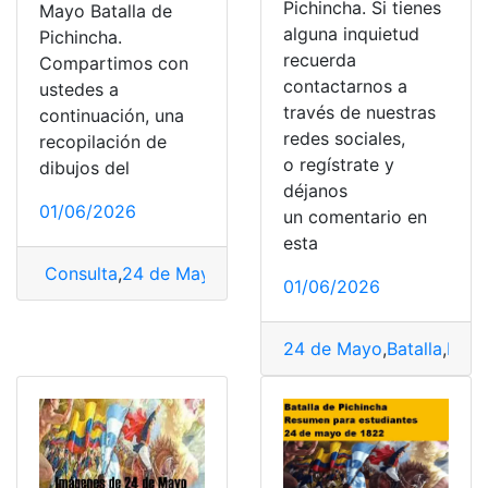
Pichincha. Si tienes
Mayo Batalla de
alguna inquietud
Pichincha.
recuerda
Compartimos con
contactarnos a
ustedes a
través de nuestras
continuación, una
redes sociales,
recopilación de
o regístrate y
dibujos del
déjanos
01/06/2026
un comentario en
esta
Consulta
,
24 de Mayo
,
Batalla
,
Batalla de Pichincha
,
Col
01/06/2026
24 de Mayo
,
Batalla
,
Batal