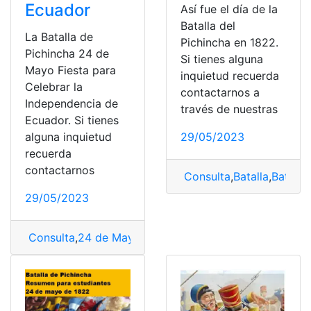
Ecuador
Así fue el día de la
Batalla del
La Batalla de
Pichincha en 1822.
Pichincha 24 de
Si tienes alguna
Mayo Fiesta para
inquietud recuerda
Celebrar la
contactarnos a
Independencia de
través de nuestras
Ecuador. Si tienes
alguna inquietud
29/05/2023
recuerda
contactarnos
Consulta
,
Batalla
,
Batalla
29/05/2023
Consulta
,
24 de Mayo
,
Batalla
,
Batalla de Pichincha
,
Ind