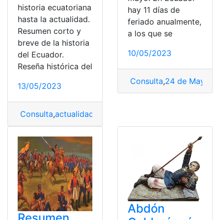
historia ecuatoriana
hay 11 días de
hasta la actualidad.
feriado anualmente,
Resumen corto y
a los que se
breve de la historia
10/05/2023
del Ecuador.
Reseña histórica del
Consulta
,
24 de Mayo
,
Ba
13/05/2023
Consulta
,
actualidad
,
Batalla
,
Ecuatorianas
,
Historia
,
Ind
Abdón
Resumen