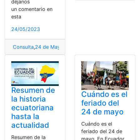
déjanos
un comentario en
esta
24/05/2023
Consulta
,
24 de Mayo
,
Batalla
,
Batalla de Pichincha
,
Est
Resumen de
Cuándo es el
la historia
feriado del
ecuatoriana
24 de mayo
hasta la
actualidad
Cuándo es el
feriado del 24 de
Resumen de la
mayo. En Ecuador