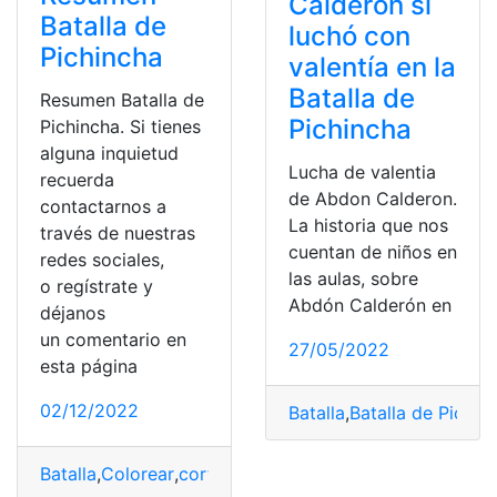
Calderón sí
Batalla de
luchó con
Pichincha
valentía en la
Batalla de
Resumen Batalla de
Pichincha
Pichincha. Si tienes
alguna inquietud
Lucha de valentia
recuerda
de Abdon Calderon.
contactarnos a
La historia que nos
través de nuestras
cuentan de niños en
redes sociales,
las aulas, sobre
o regístrate y
Abdón Calderón en
déjanos
un comentario en
27/05/2022
esta página
02/12/2022
Batalla
,
Batalla de Pichin
Batalla
,
Colorear
,
corto
,
Fecha
,
importancia
,
personajes
,
p