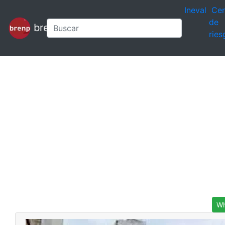
Ineval
Cen
de
brenp
ries
Wh