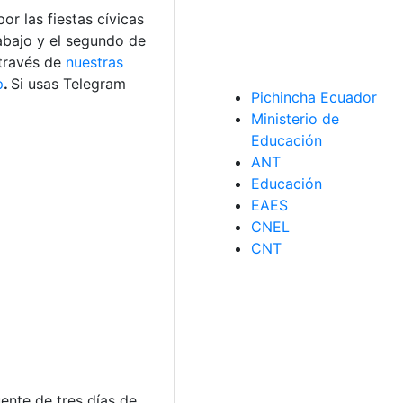
or las fiestas cívicas
abajo y el segundo de
 través de
nuestras
p
.
Si usas Telegram
Pichincha Ecuador
Ministerio de
Educación
ANT
Educación
EAES
CNEL
CNT
ente de tres días de