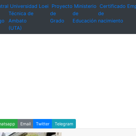
tral
Universidad
Loei
Proyecto
Ministerio
Certificado
Emp
Técnica de
de
de
de
go
Ambato
Grado
Educación
nacimiento
(UTA)
atsapp
Email
Twitter
Telegram