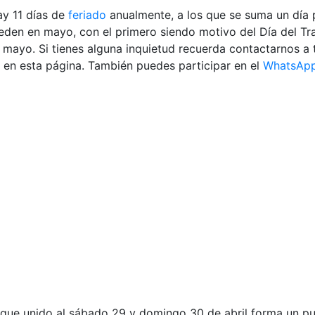
ay 11 días de
feriado
anualmente, a los que se suma un día p
ceden en mayo, con el primero siendo motivo del Día del Tr
de mayo.
Si tienes alguna inquietud recuerda contactarnos a
en esta página. También puedes participar en el
WhatsAp
o, que unido al sábado 29 y domingo 30 de abril forma un pu