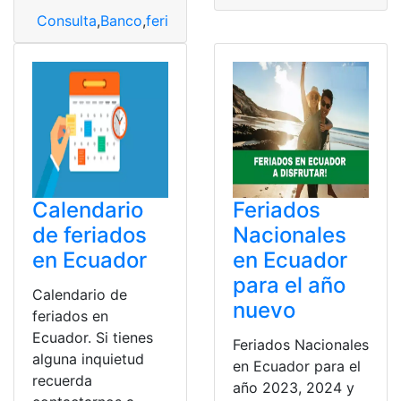
Consulta
,
Banco
,
feriados
,
Fines de Semana
,
horario
,
Hor
Calendario
Feriados
de feriados
Nacionales
en Ecuador
en Ecuador
para el año
Calendario de
nuevo
feriados en
Ecuador. Si tienes
Feriados Nacionales
alguna inquietud
en Ecuador para el
recuerda
año 2023, 2024 y