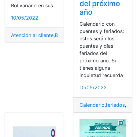
del próximo
Bolivariano en sus
año
10/05/2022
Calendario con
puentes y feriados:
Atención al cliente
,
Banco Bolivariano
,
feriados
,
Fines d
estos serán los
puentes y días
feriados del
próximo año. Si
tienes alguna
inquietud recuerda
10/05/2022
Calendario
,
feriados
,
Noti