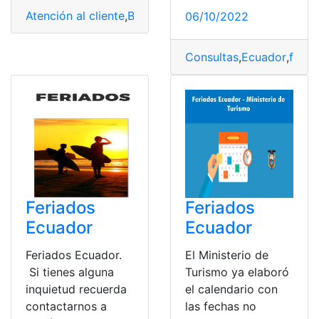
Atención al cliente
,
Banco Bolivariano
,
Ecuador
,
feriados
06/10/2022
Consultas
,
Ecuador
,
feria
Feriados
Feriados
Ecuador
Ecuador
Feriados Ecuador.
El Ministerio de
Si tienes alguna
Turismo ya elaboró
inquietud recuerda
el calendario con
contactarnos a
las fechas no