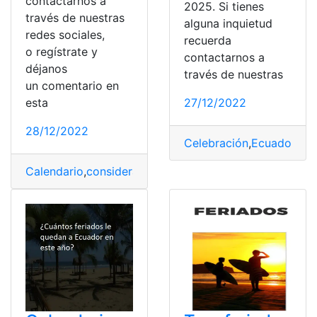
contactarnos a
2025. Si tienes
través de nuestras
alguna inquietud
redes sociales,
recuerda
o regístrate y
contactarnos a
déjanos
través de nuestras
un comentario en
esta
27/12/2022
28/12/2022
Celebración
,
Ecuador
,
Fec
Calendario
,
considerados
,
Ecuador
,
feriados
,
Ley
,
naciona