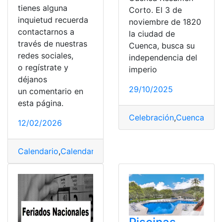
tienes alguna
Corto. El 3 de
inquietud recuerda
noviembre de 1820
contactarnos a
la ciudad de
través de nuestras
Cuenca, busca su
redes sociales,
independencia del
o regístrate y
imperio
déjanos
29/10/2025
un comentario en
esta página.
Celebración
,
Cuenca
,
Ecu
12/02/2026
Calendario
,
Calendario de eventos
,
considerados
,
Ecuad