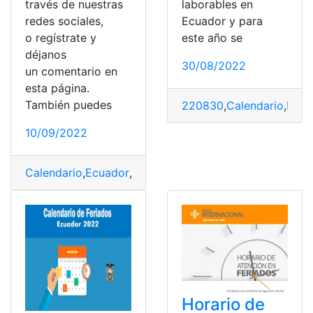
través de nuestras
laborables en
redes sociales,
Ecuador y para
o regístrate y
este año se
déjanos
30/08/2022
un comentario en
esta página.
También puedes
220830
,
Calendario
,
Ecua
10/09/2022
Calendario
,
Ecuador
,
Fechas
,
feriados
,
Ministerio de Tur
Horario de