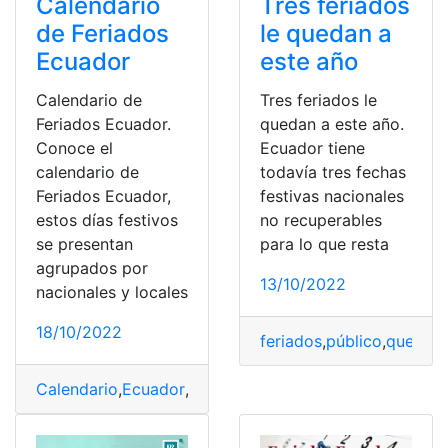
Calendario
Tres feriados
de Feriados
le quedan a
Ecuador
este año
Calendario de
Tres feriados le
Feriados Ecuador.
quedan a este año.
Conoce el
Ecuador tiene
calendario de
todavía tres fechas
Feriados Ecuador,
festivas nacionales
estos días festivos
no recuperables
se presentan
para lo que resta
agrupados por
13/10/2022
nacionales y locales
18/10/2022
feriados
,
público
,
quedan
,
Calendario
,
Ecuador
,
feriados
,
nacionales
,
Vacaciones