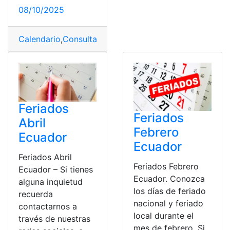
08/10/2025
Calendario
,
Consulta
,
Consulta online
,
Días de feriado
,
E
Feriados
Feriados
Abril
Febrero
Ecuador
Ecuador
Feriados Abril
Feriados Febrero
Ecuador – Si tienes
Ecuador. Conozca
alguna inquietud
los días de feriado
recuerda
nacional y feriado
contactarnos a
local durante el
través de nuestras
mes de febrero. Si