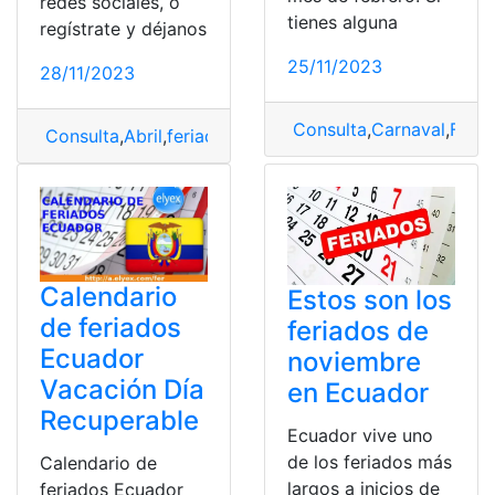
redes sociales, o
tienes alguna
regístrate y déjanos
25/11/2023
28/11/2023
Consulta
,
Carnaval
,
Febr
Consulta
,
Abril
,
feriados
,
Feriados Abril
Calendario
Estos son los
de feriados
feriados de
Ecuador
noviembre
Vacación Día
en Ecuador
Recuperable
Ecuador vive uno
de los feriados más
Calendario de
largos a inicios de
feriados Ecuador