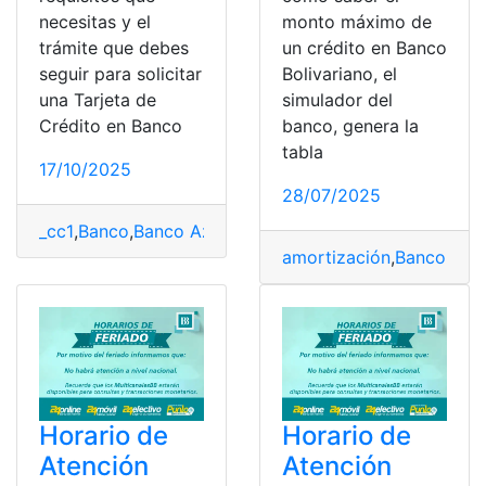
necesitas y el
monto máximo de
trámite que debes
un crédito en Banco
seguir para solicitar
Bolivariano, el
una Tarjeta de
simulador del
Crédito en Banco
banco, genera la
tabla
17/10/2025
28/07/2025
_cc1
,
Banco
,
Banco Azteca
,
Banco Bicentenario
,
Banco Bo
amortización
,
Banco
,
Banc
Horario de
Horario de
Atención
Atención