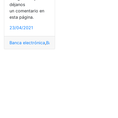
déjanos
un comentario en
esta página.
23/04/2021
Banca electrónica
,
Banco
,
Banco Bolivariano
,
Banco Cen