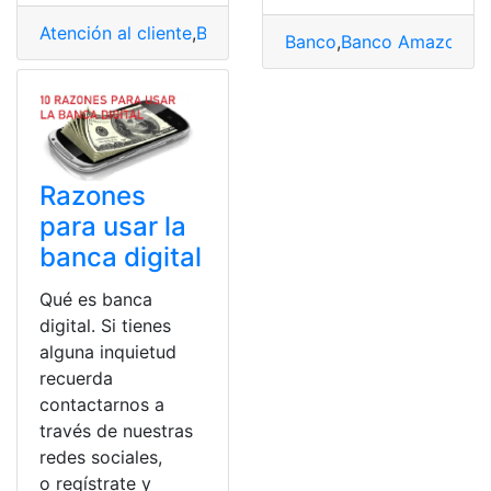
Atención al cliente
,
Banco Bolivariano
,
Ecuador
,
feriados
Banco
,
Banco Amazonas
,
Razones
para usar la
banca digital
Qué es banca
digital. Si tienes
alguna inquietud
recuerda
contactarnos a
través de nuestras
redes sociales,
o regístrate y