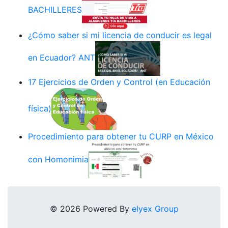
BACHILLERES
¿Cómo saber si mi licencia de conducir es legal
en Ecuador? ANT
17 Ejercicios de Orden y Control (en Educación
física)
Procedimiento para obtener tu CURP en México
con Homonimia
© 2026 Powered By
elyex Group