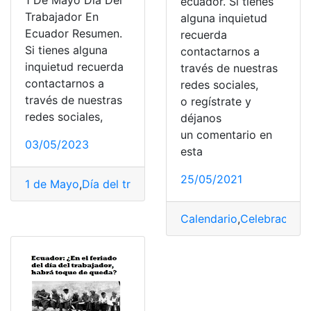
1 De Mayo Día Del
ecuador. Si tienes
Trabajador En
alguna inquietud
Ecuador Resumen.
recuerda
Si tienes alguna
contactarnos a
inquietud recuerda
través de nuestras
contactarnos a
redes sociales,
través de nuestras
o regístrate y
redes sociales,
déjanos
un comentario en
03/05/2023
esta
25/05/2021
1 de Mayo
,
Día del trabajador
,
Ecuador
,
Mayo
,
Resumen
,
Calendario
,
Celebración
,