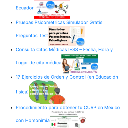
Ecuador
Pruebas Psicométricas Simulador Gratis
Preguntas Test
Consulta Citas Médicas IESS – Fecha, Hora y
Lugar de cita médica
17 Ejercicios de Orden y Control (en Educación
física)
Procedimiento para obtener tu CURP en México
con Homonimia