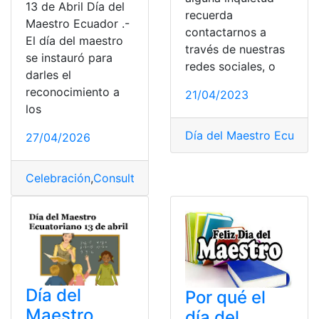
13 de Abril Día del
recuerda
Maestro Ecuador .-
contactarnos a
El día del maestro
través de nuestras
se instauró para
redes sociales, o
darles el
reconocimiento a
21/04/2023
los
Día del Maestro Ecuator
27/04/2026
Celebración
,
Consultas
,
Día del Maestro Ecuatoriano
,
Ec
Día del
Por qué el
Maestro
día del