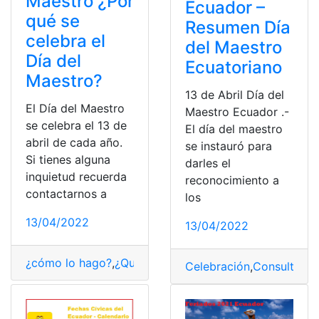
Maestro ¿Por
Ecuador –
qué se
Resumen Día
celebra el
del Maestro
Día del
Ecuatoriano
Maestro?
13 de Abril Día del
El Día del Maestro
Maestro Ecuador .-
se celebra el 13 de
El día del maestro
abril de cada año.
se instauró para
Si tienes alguna
darles el
inquietud recuerda
reconocimiento a
contactarnos a
los
13/04/2022
13/04/2022
¿cómo lo hago?
,
¿Qué es?
,
Celebración
,
Día del Maestro
Celebración
,
Consultas
,
D