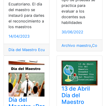
Ecuatoriano. El día
practica para
del maestro se
evaluar a los
instauró para darles
docentes sus
el reconocimiento a
habilidades
los maestros
30/06/2022
14/04/2023
Archivo maestro
,
Concurs
Día del Maestro Ecuatoriano
,
Ecuador
,
maestro
13 de Abril
Día del
Día del
Maestro