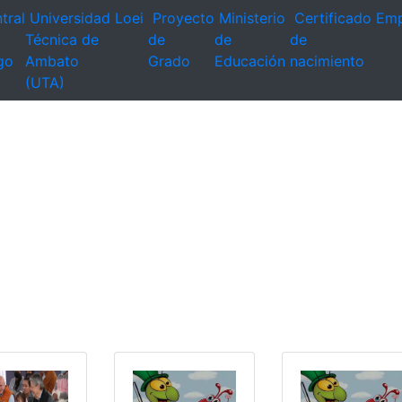
tral
Universidad
Loei
Proyecto
Ministerio
Certificado
Emp
Técnica de
de
de
de
go
Ambato
Grado
Educación
nacimiento
(UTA)