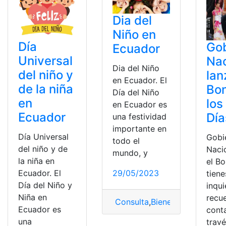
Dia del
Niño en
Día
Go
Ecuador
Universal
Nac
Dia del Niño
del niño y
lan
en Ecuador. El
de la niña
Bo
Día del Niño
en
los
en Ecuador es
Ecuador
Día
una festividad
importante en
Día Universal
Gobi
todo el
del niño y de
Naci
mundo, y
la niña en
el Bo
Ecuador. El
29/05/2023
tiene
Día del Niño y
inqu
Niña en
recu
Consulta
,
Bienestar
,
Derechos
Ecuador es
cont
una
trav