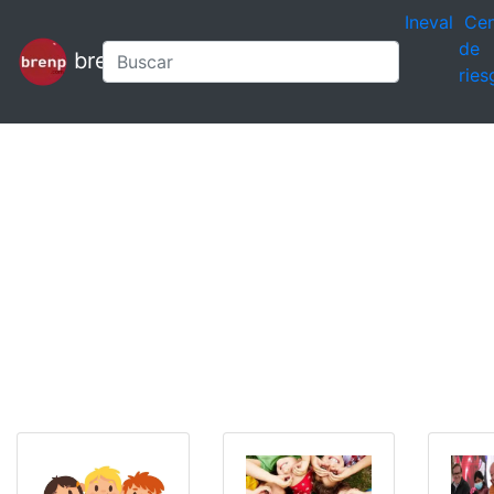
Ineval
Cen
de
brenp
ries