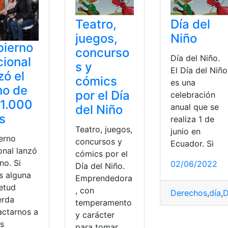
Teatro,
Día del
juegos,
Niño
bierno
concurso
Día del Niño.
ional
s y
El Día del Niño
zó el
cómics
es una
no de
por el Día
celebración
 1.000
anual que se
del Niño
s
realiza 1 de
Teatro, juegos,
junio en
erno
concursos y
Ecuador. Si
onal lanzó
cómics por el
no. Si
02/06/2022
Día del Niño.
s alguna
Emprendedora
ietud
, con
Derechos
,
día
,
D
erda
temperamento
,
día
,
Día del niño
,
Ecuador
,
Festividades
actarnos a
y carácter
és
para tomar