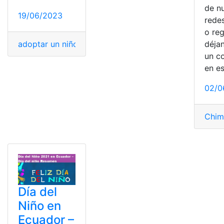
de n
19/06/2023
redes
o reg
déja
adoptar un niño
,
Consultas
,
Día del niño
,
Ecuador
,
niñas 
un c
en e
02/0
Chim
Día del
Niño en
Ecuador –