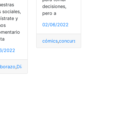
uestras
decisiones,
 sociales,
pero a
ístrate y
02/06/2022
nos
y niños
omentario
sta
cómics
,
concursos
,
Día del niño
,
Juegos
,
6/2022
borazo
,
Día del niño
,
Gobierno
,
Registro Civil
,
Riobamba