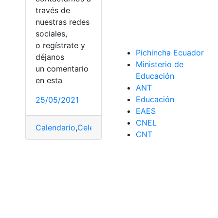
través de
nuestras redes
sociales,
o regístrate y
Pichincha Ecuador
déjanos
Ministerio de
un comentario
teatro
Educación
en esta
ANT
Educación
25/05/2021
EAES
CNEL
Calendario
,
Celebración
,
Día de la madre
,
Día de la
CNT