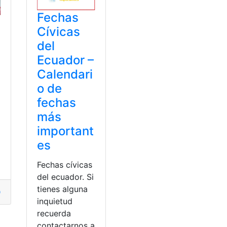
Fechas
Cívicas
del
Ecuador –
Calendari
o de
fechas
más
important
es
Fechas cívicas
del ecuador. Si
tienes alguna
ía del niño
,
niño
,
Regalos
inquietud
recuerda
contactarnos a