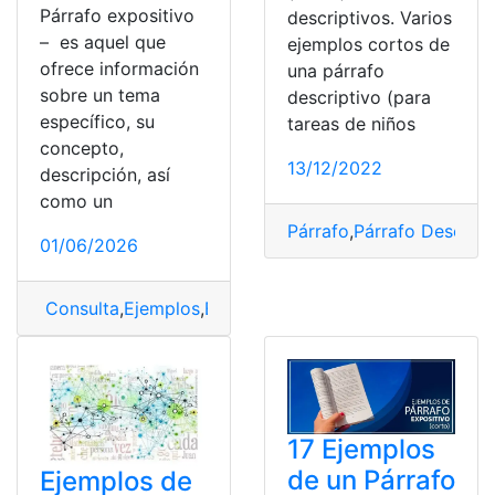
Párrafo expositivo
descriptivos. Varios
– es aquel que
ejemplos cortos de
ofrece información
una párrafo
sobre un tema
descriptivo (para
específico, su
tareas de niños
concepto,
13/12/2022
descripción, así
como un
Párrafo
,
Párrafo Descript
01/06/2026
Consulta
,
Ejemplos
,
Expositivo
,
Párrafos
,
Texto
17 Ejemplos
de un Párrafo
Ejemplos de