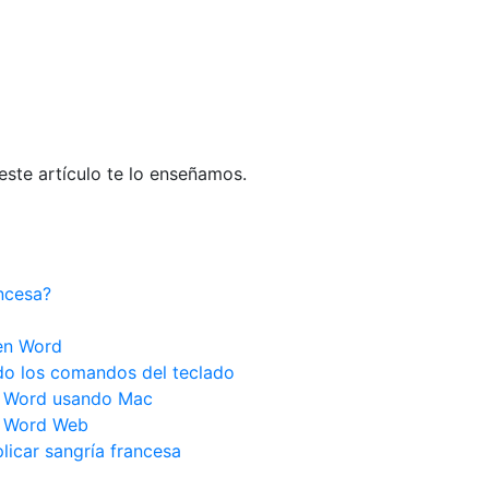
ste artículo te lo enseñamos.
ancesa?
 en Word
do los comandos del teclado
n Word usando Mac
n Word Web
licar sangría francesa