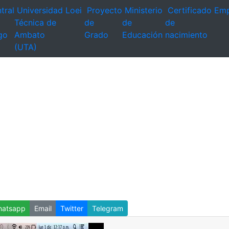
tral
Universidad
Loei
Proyecto
Ministerio
Certificado
Emp
Técnica de
de
de
de
go
Ambato
Grado
Educación
nacimiento
(UTA)
atsapp
Email
Twitter
Telegram