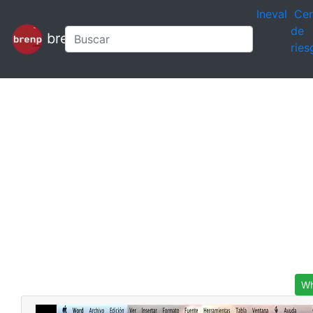
Ineval
Cen
de
brenp
ries
Wh