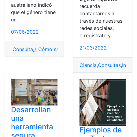
australiano indicó
recuerda
que el género tiene
contactarnos a
un
través de nuestras
redes sociales,
07/06/2022
o regístrate y
21/03/2022
Consulta
,
¿ Cómo saber?
,
Ciencia
,
Ejercicios
,
Momento
Ciencia
,
Consultas
,
Invers
Desarrollan
una
herramienta
Ejemplos de
segura