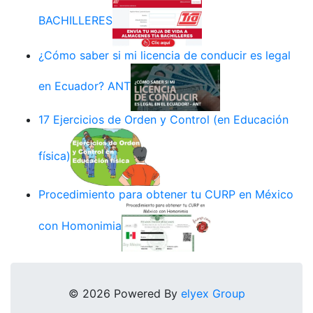
BACHILLERES
¿Cómo saber si mi licencia de conducir es legal
en Ecuador? ANT
17 Ejercicios de Orden y Control (en Educación
física)
Procedimiento para obtener tu CURP en México
con Homonimia
© 2026 Powered By
elyex Group