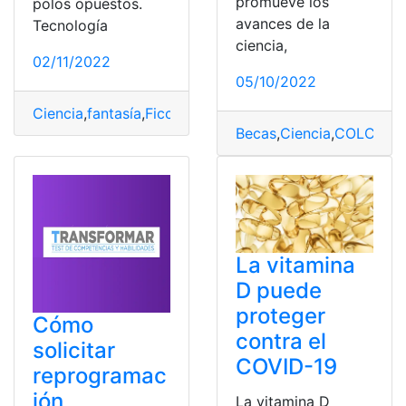
promueve los
polos opuestos.
avances de la
Tecnología
ciencia,
02/11/2022
05/10/2022
Ciencia
,
fantasía
,
Ficción
,
Mejores
,
Películas
Becas
,
Ciencia
,
COLCIENC
La vitamina
D puede
proteger
Cómo
contra el
solicitar
COVID-19
reprogramac
ión
La vitamina D