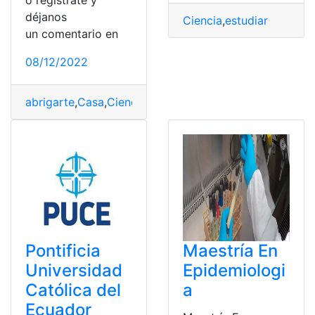
o regístrate y
déjanos
Ciencia
,
estudiar
,
físi
un comentario en
08/12/2022
abrigarte
,
Casa
,
Ciencia
,
frío
,
Herramientas
,
tiempo
Pontificia
Maestría En
Universidad
Epidemiologi
Católica del
a
Ecuador