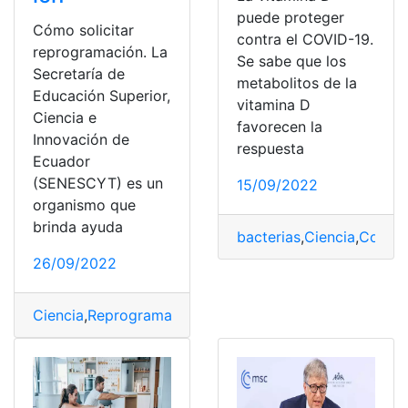
puede proteger
Cómo solicitar
contra el COVID-19.
reprogramación. La
Se sabe que los
Secretaría de
metabolitos de la
Educación Superior,
vitamina D
Ciencia e
favorecen la
Innovación de
respuesta
Ecuador
(SENESCYT) es un
15/09/2022
organismo que
brinda ayuda
bacterias
,
Ciencia
,
Covid 
26/09/2022
Ciencia
,
Reprogramación
,
Solicitar
,
Superiores
,
test