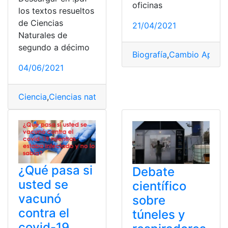
oficinas
los textos resueltos
de Ciencias
21/04/2021
Naturales de
segundo a décimo
Biografía
,
Cambio Apelli
04/06/2021
Ciencia
,
Ciencias naturales
,
Consultas
,
Ecuador
,
Educaci
¿Qué pasa si
Debate
usted se
científico
vacunó
sobre
contra el
túneles y
covid-19