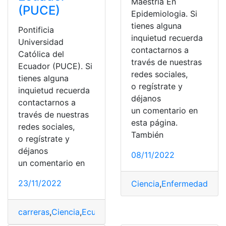
Maestría En
(PUCE)
Epidemiologia. Si
tienes alguna
Pontificia
inquietud recuerda
Universidad
contactarnos a
Católica del
través de nuestras
Ecuador (PUCE). Si
redes sociales,
tienes alguna
o regístrate y
inquietud recuerda
déjanos
contactarnos a
un comentario en
través de nuestras
esta página.
redes sociales,
También
o regístrate y
déjanos
08/11/2022
un comentario en
23/11/2022
Ciencia
,
Enfermedades
,
E
carreras
,
Ciencia
,
Ecuador
,
Procesos