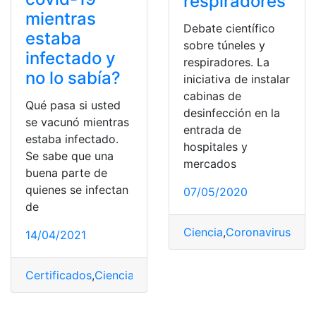
respiradores
mientras
Debate científico
estaba
sobre túneles y
infectado y
respiradores. La
no lo sabía?
iniciativa de instalar
cabinas de
Qué pasa si usted
desinfección en la
se vacunó mientras
entrada de
estaba infectado.
hospitales y
Se sabe que una
mercados
buena parte de
quienes se infectan
07/05/2020
de
Ciencia
,
Coronavirus
,
COV
14/04/2021
Certificados
,
Ciencia
,
Coronavirus
,
COVID-19
,
Infectados