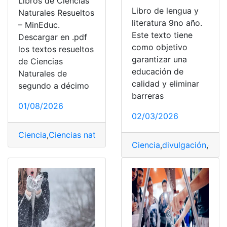
Libros de Ciencias
Libro de lengua y
Naturales Resueltos
literatura 9no año.
– MinEduc.
Este texto tiene
Descargar en .pdf
como objetivo
los textos resueltos
garantizar una
de Ciencias
educación de
Naturales de
calidad y eliminar
segundo a décimo
barreras
01/08/2026
02/03/2026
Ciencia
,
Ciencias naturales
,
Consultas
,
Ecuador
,
Educaci
Ciencia
,
divulgación
,
estr