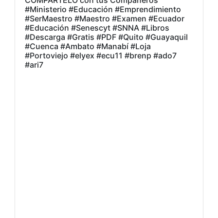
#Ministerio #Educación #Emprendimiento
#SerMaestro #Maestro #Examen #Ecuador
#Educación #Senescyt #SNNA #Libros
#Descarga #Gratis #PDF #Quito #Guayaquil
#Cuenca #Ambato #Manabí #Loja
#Portoviejo #elyex #ecu11 #brenp #ado7
#ari7