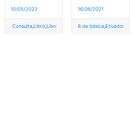
10/05/2023
16/06/2021
Consulta
,
Libro
,
Libro Ciencias Sociales
8 de básica
,
Libro de Educ
,
Ecuador
,
Lib