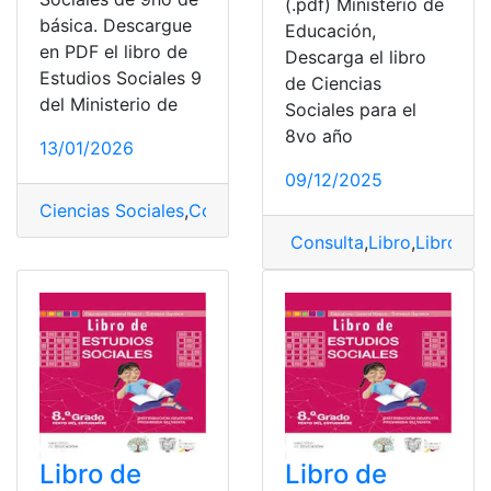
(.pdf) Ministerio de
básica. Descargue
Educación,
en PDF el libro de
Descarga el libro
Estudios Sociales 9
de Ciencias
del Ministerio de
Sociales para el
8vo año
13/01/2026
09/12/2025
Ciencias Sociales
,
Consultas
,
Ecuador
,
Estudios sociale
Consulta
,
Libro
,
Libro Cie
Libro de
Libro de