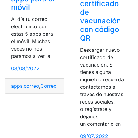
certificado
móvil
de
Al día tu correo
vacunación
electrónico con
con código
estas 5 apps para
QR
el móvil. Muchas
veces no nos
Descargar nuevo
paramos a ver la
certificado de
vacunación. Si
03/08/2022
tienes alguna
inquietud recuerda
apps
,
correo
,
Correo electrónico
,
día
,
Móvil
contactarnos a
través de nuestras
redes sociales,
o regístrate y
déjanos
un comentario en
09/07/2022