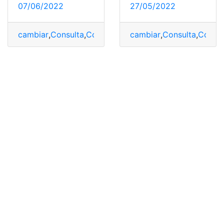
27/05/2022
07/06/2022
cambiar
,
Consulta
,
Consul
cambiar
,
Consulta
,
Consulta online
,
correo
,
SENESCYT