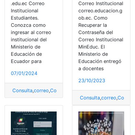
Correo Institucional
.edu.ec
Correo
correo.educacion.g
Institucional
ob.ec. Como
Estudiantes.
Recuperar la
Conozca como
Contraseña del
ingresar al correo
Correo Institucional
institucional del
MinEduc. El
Ministerio de
Ministerio de
Educación de
Educación entregó
Ecuador para
a docentes
07/01/2024
23/10/2023
Consulta
,
correo
,
Correo institucional
,
Estudiantes
Consulta
,
correo
,
Correo 