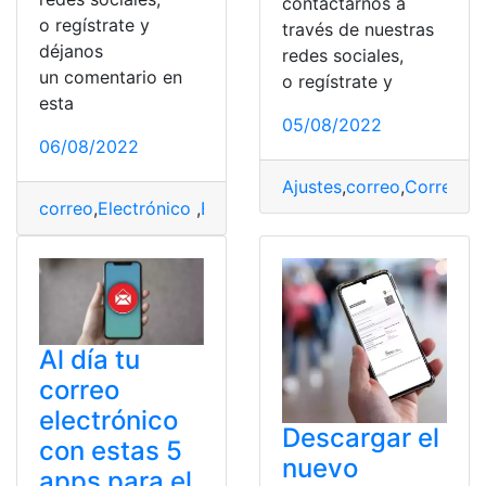
contactarnos a
o regístrate y
través de nuestras
déjanos
redes sociales,
un comentario en
o regístrate y
esta
05/08/2022
06/08/2022
Ajustes
,
correo
,
Correo el
correo
,
Electrónico
,
Evitar
,
Evitar spam
,
Razones
Al día tu
correo
electrónico
Descargar el
con estas 5
nuevo
apps para el