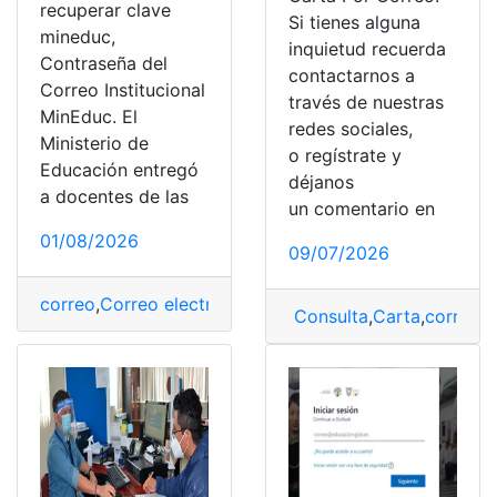
recuperar clave
Si tienes alguna
mineduc,
inquietud recuerda
Contraseña del
contactarnos a
Correo Institucional
través de nuestras
MinEduc. El
redes sociales,
Ministerio de
o regístrate y
Educación entregó
déjanos
a docentes de las
un comentario en
01/08/2026
09/07/2026
correo
,
Correo electrónico
,
Correo institucional
,
Educar
Consulta
,
Carta
,
correo
,
e