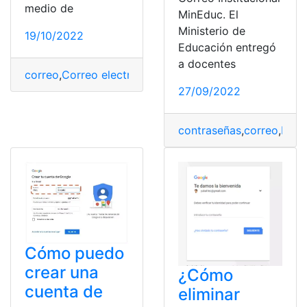
medio de
MinEduc. El
Ministerio de
19/10/2022
Educación entregó
a docentes
correo
,
Correo electrónico
,
España
,
oficina
,
Paquetes
27/09/2022
contraseñas
,
correo
,
Herr
Cómo puedo
crear una
¿Cómo
cuenta de
eliminar