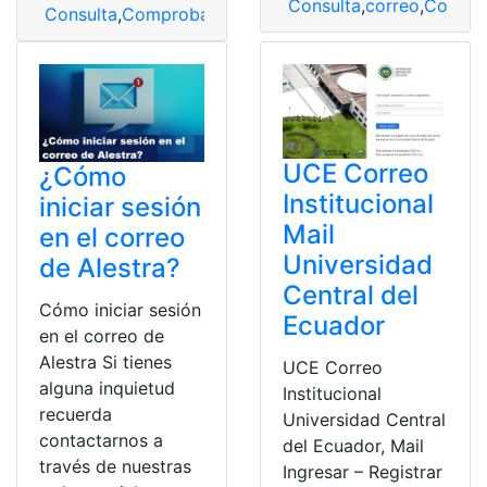
Consulta
,
correo
,
Correo 
Consulta
,
Comprobante
,
Comprobante de pago
,
correo
UCE Correo
¿Cómo
Institucional
iniciar sesión
Mail
en el correo
Universidad
de Alestra?
Central del
Cómo iniciar sesión
Ecuador
en el correo de
Alestra Si tienes
UCE Correo
alguna inquietud
Institucional
recuerda
Universidad Central
contactarnos a
del Ecuador, Mail
través de nuestras
Ingresar – Registrar