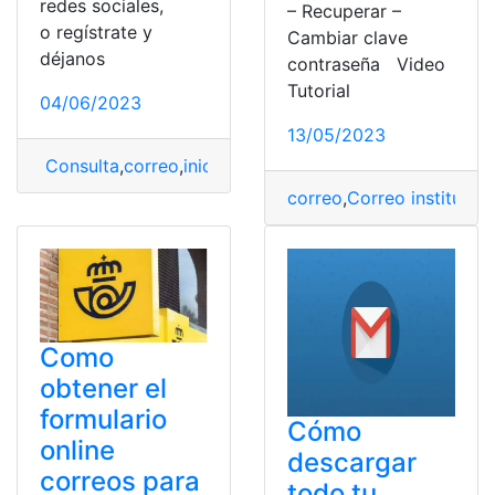
redes sociales,
– Recuperar –
o regístrate y
Cambiar clave
déjanos
contraseña Video
Tutorial
04/06/2023
13/05/2023
Consulta
,
correo
,
iniciar
,
iniciar sesión
correo
,
Correo institucio
Como
obtener el
formulario
Cómo
online
descargar
correos para
todo tu