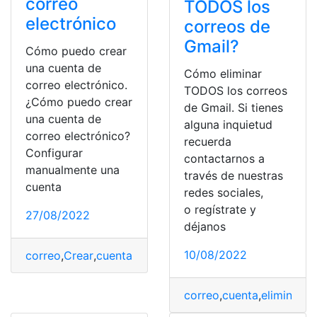
correo
TODOS los
electrónico
correos de
Gmail?
Cómo puedo crear
una cuenta de
Cómo eliminar
correo electrónico.
TODOS los correos
¿Cómo puedo crear
de Gmail. Si tienes
una cuenta de
alguna inquietud
correo electrónico?
recuerda
Configurar
contactarnos a
manualmente una
través de nuestras
cuenta
redes sociales,
o regístrate y
27/08/2022
déjanos
10/08/2022
correo
,
Crear
,
cuenta
,
Dirección
,
Electrónico
correo
,
cuenta
,
eliminar
,
G