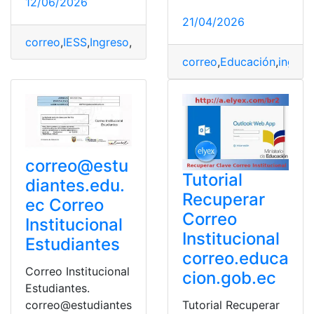
12/06/2026
21/04/2026
correo
,
IESS
,
Ingreso
,
Institucional
,
Outlook
correo
,
Educación
,
ingres
correo@estu
Tutorial
diantes.edu.
Recuperar
ec
Correo
Correo
Institucional
Institucional
Estudiantes
correo.educa
Correo Institucional
cion.gob.ec
Estudiantes.
Tutorial Recuperar
correo@estudiantes