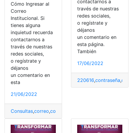
contactarnos a
Cómo Ingresar al
través de nuestras
Correo
redes sociales,
Institucional. Si
o regístrate y
tienes alguna
déjanos
inquietud recuerda
un comentario en
contactarnos a
esta página.
través de nuestras
También
redes sociales,
o regístrate y
17/06/2022
déjanos
un comentario en
220616
,
contraseña
,
corr
esta
21/06/2022
Consultas
,
correo
,
correos
,
Ecuador
,
MINEDUC
,
Universi