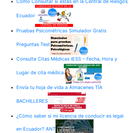
Cómo Consultar si estás en la Central de Riesgos
Ecuador
Pruebas Psicométricas Simulador Gratis
Preguntas Test
Consulta Citas Médicas IESS – Fecha, Hora y
Lugar de cita médica
Envía tu hoja de vida a Almacenes TÍA
BACHILLERES
¿Cómo saber si mi licencia de conducir es legal
en Ecuador? ANT