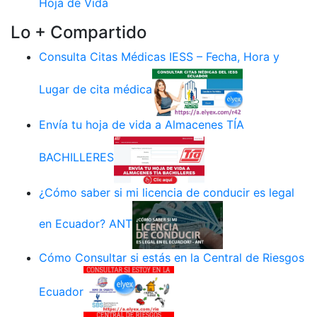
Hoja de Vida
Lo + Compartido
Consulta Citas Médicas IESS – Fecha, Hora y
Lugar de cita médica
Envía tu hoja de vida a Almacenes TÍA
BACHILLERES
¿Cómo saber si mi licencia de conducir es legal
en Ecuador? ANT
Cómo Consultar si estás en la Central de Riesgos
Ecuador