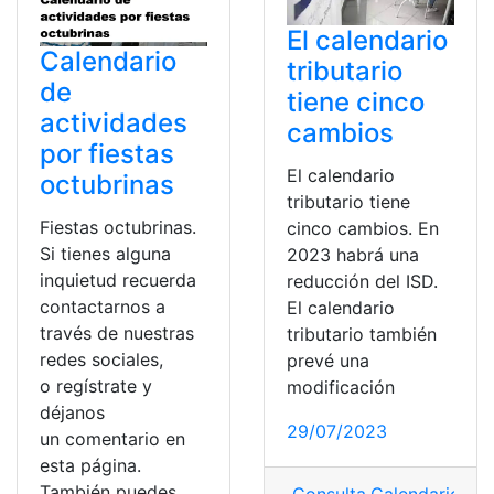
El calendario
Calendario
tributario
de
tiene cinco
actividades
cambios
por fiestas
El calendario
octubrinas
tributario tiene
Fiestas octubrinas.
cinco cambios. En
Si tienes alguna
2023 habrá una
inquietud recuerda
reducción del ISD.
contactarnos a
El calendario
través de nuestras
tributario también
redes sociales,
prevé una
o regístrate y
modificación
déjanos
29/07/2023
un comentario en
esta página.
También puedes
Consulta
,
Calendario
,
Ca