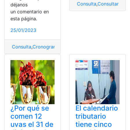
Consulta
,
Consultar Matr
déjanos
un comentario en
esta página.
25/01/2023
Consulta
,
Cronograma escolar régimen sierra
,
Cronogr
¿Por qué se
El calendario
comen 12
tributario
uvas el 31 de
tiene cinco