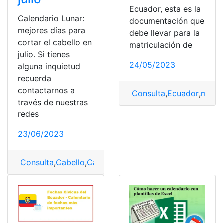
Ecuador, esta es la
Calendario Lunar:
documentación que
mejores días para
debe llevar para la
cortar el cabello en
matriculación de
julio. Si tienes
24/05/2023
alguna inquietud
recuerda
contactarnos a
Consulta
,
Ecuador
,
matri
través de nuestras
redes
23/06/2023
Consulta
,
Cabello
,
Calendario
,
Calendario Lunar
,
Corte
,