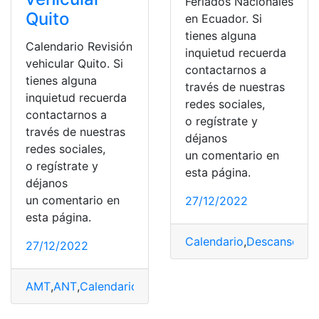
Feriados Nacionales
Quito
en Ecuador. Si
tienes alguna
Calendario Revisión
inquietud recuerda
vehicular Quito. Si
contactarnos a
tienes alguna
través de nuestras
inquietud recuerda
redes sociales,
contactarnos a
o regístrate y
través de nuestras
déjanos
redes sociales,
un comentario en
o regístrate y
esta página.
déjanos
un comentario en
27/12/2022
esta página.
Calendario
,
Descansos
,
Fe
27/12/2022
AMT
,
ANT
,
Calendario
,
cronograma
,
Ecuador
,
vehicular