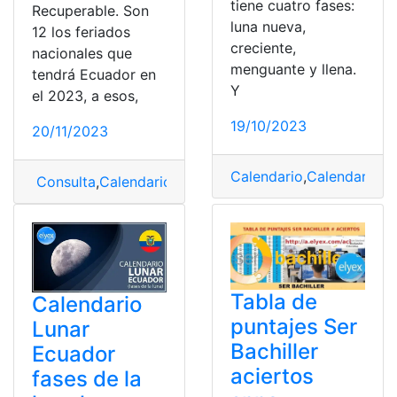
tiene cuatro fases:
Recuperable. Son
luna nueva,
12 los feriados
creciente,
nacionales que
menguante y llena.
tendrá Ecuador en
Y
el 2023, a esos,
19/10/2023
20/11/2023
Calendario
,
Calendario L
Consulta
,
Calendario
,
feriados
,
Vacaciones
Tabla de
Calendario
puntajes Ser
Lunar
Bachiller
Ecuador
aciertos
fases de la