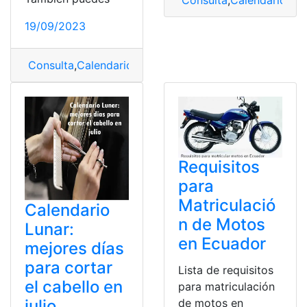
19/09/2023
Consulta
,
Calendario
,
Calendario de eventos
,
Fiestas
,
Fi
Requisitos
para
Matriculació
Calendario
n de Motos
Lunar:
en Ecuador
mejores días
para cortar
Lista de requisitos
el cabello en
para matriculación
de motos en
julio