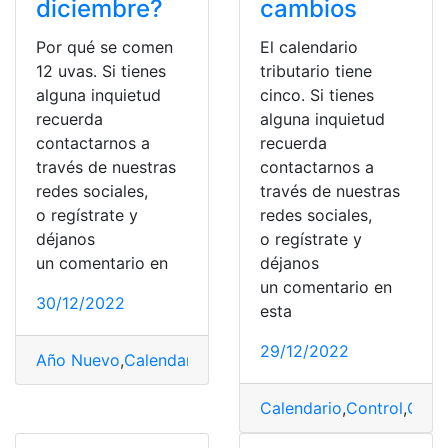
diciembre?
cambios
Por qué se comen
El calendario
12 uvas. Si tienes
tributario tiene
alguna inquietud
cinco. Si tienes
recuerda
alguna inquietud
contactarnos a
recuerda
través de nuestras
contactarnos a
redes sociales,
través de nuestras
o regístrate y
redes sociales,
déjanos
o regístrate y
un comentario en
déjanos
un comentario en
30/12/2022
esta
29/12/2022
Año Nuevo
,
Calendario
,
Fechas
,
feriados
,
nuevo
,
ritual
Calendario
,
Control
,
Gobi