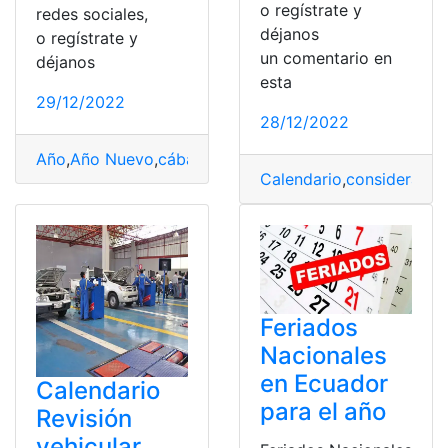
o regístrate y
redes sociales,
déjanos
o regístrate y
un comentario en
déjanos
esta
29/12/2022
28/12/2022
Año
,
Año Nuevo
,
cábalas
,
Calendario
,
ciudadanos
,
Fecha
Calendario
,
considerados
Feriados
Nacionales
en Ecuador
Calendario
para el año
Revisión
vehicular