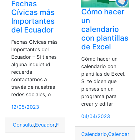
Fechas
Cómo hacer
Cívicas más
un
Importantes
calendario
del Ecuador
con plantillas
Fechas Cívicas más
de Excel
Importantes del
Ecuador – Si tienes
Cómo hacer un
alguna inquietud
calendario con
recuerda
plantillas de Excel.
contactarnos a
Si te dicen que
través de nuestras
pienses en un
redes sociales, o
programa para
crear y editar
12/05/2023
04/04/2023
Consulta
,
Ecuador
,
Fechas
,
Fechas cívicas
,
Fechas Cívic
Calendario
,
Calendario co