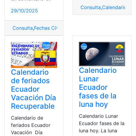
Consulta
,
Calendario
,
Cal
29/10/2025
Consulta
,
Fechas Cívicas Calendario
,
Fechas Cívicas d
Calendario
Calendario
Lunar
de feriados
Ecuador
Ecuador
fases de la
Vacación Día
luna hoy
Recuperable
Calendario Lunar
Calendario de
Ecuador fases de la
feriados Ecuador
luna hoy. La luna
Vacación Día