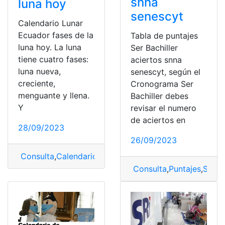
snna
luna hoy
senescyt
Calendario Lunar
Ecuador fases de la
Tabla de puntajes
luna hoy. La luna
Ser Bachiller
tiene cuatro fases:
aciertos snna
luna nueva,
senescyt, según el
creciente,
Cronograma Ser
menguante y llena.
Bachiller debes
Y
revisar el numero
de aciertos en
28/09/2023
26/09/2023
Consulta
,
Calendario
,
Calendario Lunar
,
Fase lunar
,
Fase
Consulta
,
Puntajes
,
Ser Ba