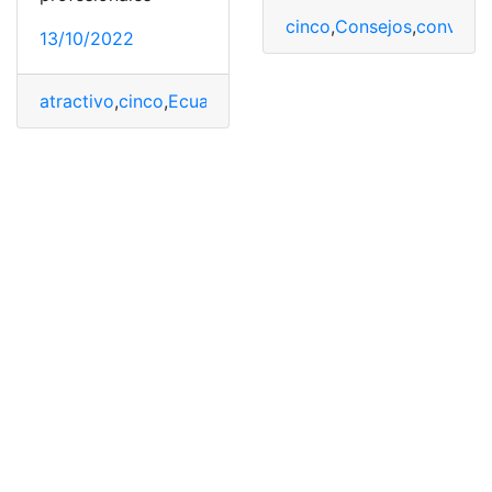
cinco
,
Consejos
,
conversa
13/10/2022
atractivo
,
cinco
,
Ecuador
,
Extranjeros
,
Países