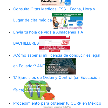
Consulta Citas Médicas IESS – Fecha, Hora y
Lugar de cita médica
Envía tu hoja de vida a Almacenes TÍA
BACHILLERES
¿Cómo saber si mi licencia de conducir es legal
en Ecuador? ANT
17 Ejercicios de Orden y Control (en Educación
física)
Procedimiento para obtener tu CURP en México