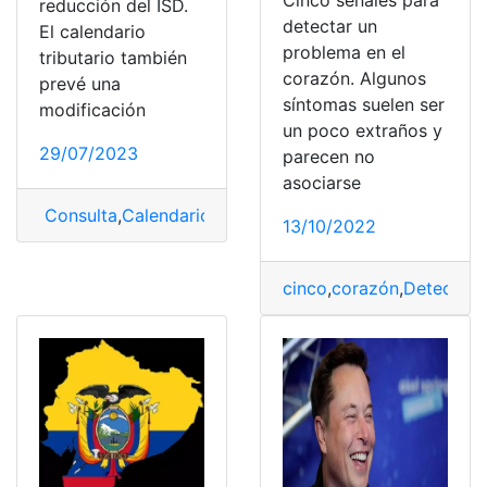
Cinco señales para
reducción del ISD.
detectar un
El calendario
problema en el
tributario también
corazón. Algunos
prevé una
síntomas suelen ser
modificación
un poco extraños y
29/07/2023
parecen no
asociarse
Consulta
,
Calendario
,
Cambios
,
cinco
,
tributario
13/10/2022
cinco
,
corazón
,
Detectar
,