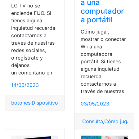
a una
LG TV no se
computador
enciende FIJO. Si
a portátil
tienes alguna
inquietud recuerda
Cómo jugar,
contactarnos a
mostrar o conectar
través de nuestras
Wii a una
redes sociales,
computadora
o regístrate y
portátil. Si tienes
déjanos
alguna inquietud
un comentario en
recuerda
contactarnos a
14/06/2023
través de nuestras
botones
,
Dispositivos
,
encender
,
remotos
,
Smart TV
,
Tele
03/05/2023
Consulta
,
Cómo jugar
,
co