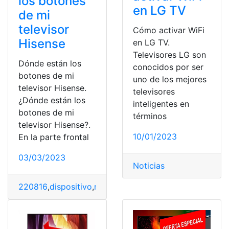
los botones
en LG TV
de mi
televisor
Cómo activar WiFi
Hisense
en LG TV.
Televisores LG son
Dónde están los
conocidos por ser
botones de mi
uno de los mejores
televisor Hisense.
televisores
¿Dónde están los
inteligentes en
botones de mi
términos
televisor Hisense?.
10/01/2023
En la parte frontal
03/03/2023
Noticias
220816
,
dispositivo
,
manejar
,
Smart TV
,
Teléfono
,
Televis