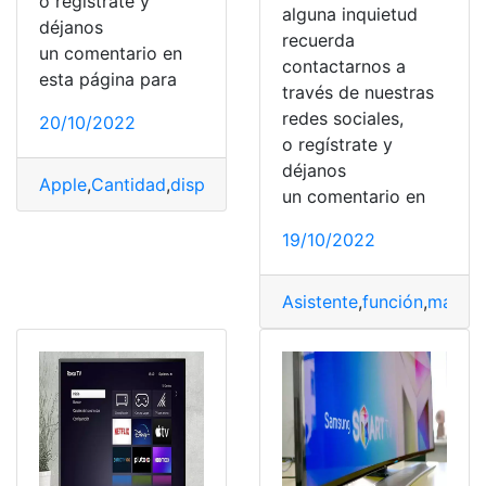
o regístrate y
alguna inquietud
déjanos
recuerda
un comentario en
contactarnos a
esta página para
través de nuestras
redes sociales,
20/10/2022
o regístrate y
déjanos
Apple
,
Cantidad
,
dispositivo
,
plataforma
,
Televisor
un comentario en
19/10/2022
Asistente
,
función
,
marca
,