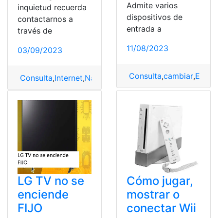
Admite varios
inquietud recuerda
dispositivos de
contactarnos a
entrada a
través de
11/08/2023
03/09/2023
Consulta
,
cambiar
,
Entra
Consulta
,
Internet
,
Navegador
,
Obtener
LG TV no se
Cómo jugar,
enciende
mostrar o
FIJO
conectar Wii