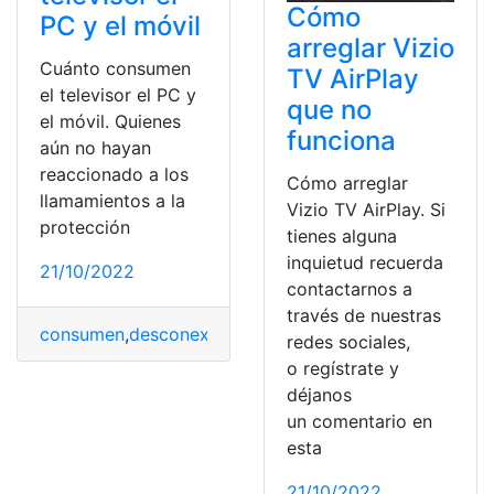
Cómo
PC y el móvil
arreglar Vizio
Cuánto consumen
TV AirPlay
el televisor el PC y
que no
el móvil. Quienes
funciona
aún no hayan
reaccionado a los
Cómo arreglar
llamamientos a la
Vizio TV AirPlay. Si
protección
tienes alguna
inquietud recuerda
21/10/2022
contactarnos a
través de nuestras
consumen
,
desconexión
,
Móvil
,
Pc
,
Televisor
redes sociales,
o regístrate y
déjanos
un comentario en
esta
21/10/2022