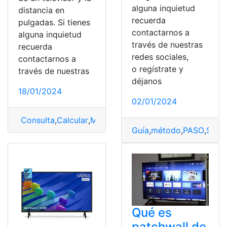
alguna inquietud
distancia en
recuerda
pulgadas. Si tienes
contactarnos a
alguna inquietud
través de nuestras
recuerda
redes sociales,
contactarnos a
o regístrate y
través de nuestras
déjanos
18/01/2024
02/01/2024
Consulta
,
Calcular
,
Medidas
,
Televisión
Guía
,
método
,
PASO
,
Smar
Qué es
patchwall de