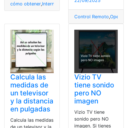
22/09/2025
cómo obtener
,
Internet
,
Navegadores
,
Obtener
,
tv
,
VIZIO
Control Remoto
,
Operado
Calcula las
Vizio TV
medidas de
tiene sonido
un televisor
pero NO
y la distancia
imagen
en pulgadas
Vizio TV tiene
sonido pero NO
Calcula las medidas
imagen. Si tienes
de un televisor y la