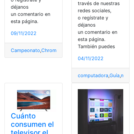
través de nuestras
déjanos
redes sociales,
un comentario en
o regístrate y
esta página.
déjanos
un comentario en
09/11/2022
esta página.
También puedes
Campeonato
,
Chromecast
,
federacion
,
Futbol
,
Google
,
Mu
04/11/2022
computadora
,
Guía
,
méto
Cuánto
consumen el
televisor el