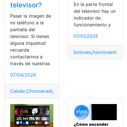
televisor?
En la parte frontal
del televisor hay un
Pasar la imagen de
indicador de
mi teléfono a la
funcionamiento y
pantalla del
01/01/2026
televisor. Si tienes
alguna inquietud
recuerda
botones
,
Funcionamiento
contactarnos a
través de nuestras
07/04/2026
Celular
,
Chromecast
,
conección
,
imagenes
,
pasar
,
Red
,
Te