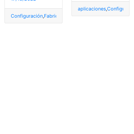
aplicaciones
,
Configurac
Configuración
,
Fabricantes
,
Soporte
,
Tecnología
,
Televis