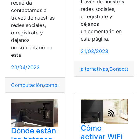
través de nuestras
recuerda
redes sociales,
contactarnos a
o regístrate y
través de nuestras
déjanos
redes sociales,
un comentario en
o regístrate y
esta página.
déjanos
un comentario en
31/03/2023
esta
23/04/2023
alternativas
,
Conectar
,
Co
Computación
,
computadora
,
inalámbrico
,
Películas
,
Portá
Cómo
Dónde están
activar WiFi