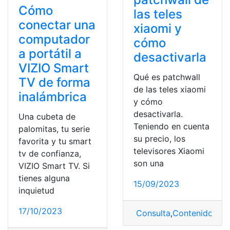
Cómo
las teles
conectar una
xiaomi y
computador
cómo
a portátil a
desactivarla
VIZIO Smart
Qué es patchwall
TV de forma
de las teles xiaomi
inalámbrica
y cómo
desactivarla.
Una cubeta de
Teniendo en cuenta
palomitas, tu serie
su precio, los
favorita y tu smart
televisores Xiaomi
tv de confianza,
son una
VIZIO Smart TV. Si
tienes alguna
15/09/2023
inquietud
17/10/2023
Consulta
,
Contenido
,
Des