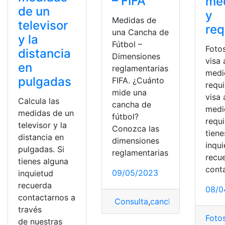
– FIFA
me
de un
y
Medidas de
televisor
req
una Cancha de
y la
Fútbol –
Fotos
distancia
Dimensiones
visa
en
reglamentarias
medi
pulgadas
FIFA. ¿Cuánto
requi
mide una
visa
Calcula las
cancha de
medi
medidas de un
fútbol?
requi
televisor y la
Conozca las
tiene
distancia en
dimensiones
inqu
pulgadas. Si
reglamentarias
recu
tienes alguna
cont
09/05/2023
inquietud
recuerda
08/0
contactarnos a
Consulta
,
cancha
,
Cancha de f
través
Foto
de nuestras