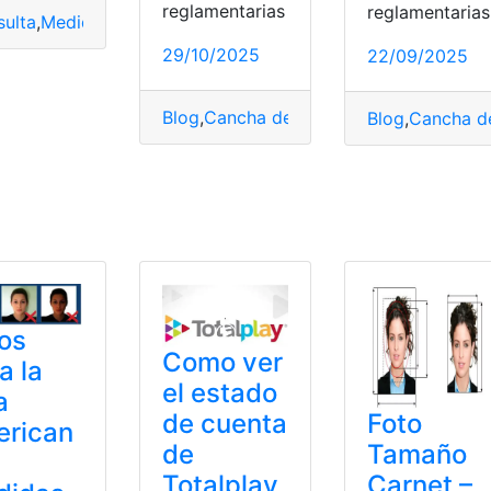
reglamentarias
reglamentarias
ulta
,
Medidas
,
Tamaños de fotografías
29/10/2025
22/09/2025
Blog
,
Cancha de fútbol
,
Ecuador
,
Fútbol
,
Blog
,
Cancha de
uisitos
,
visa
os
Como ver
a la
el estado
a
de cuenta
Foto
erican
de
Tamaño
Totalplay
Carnet –