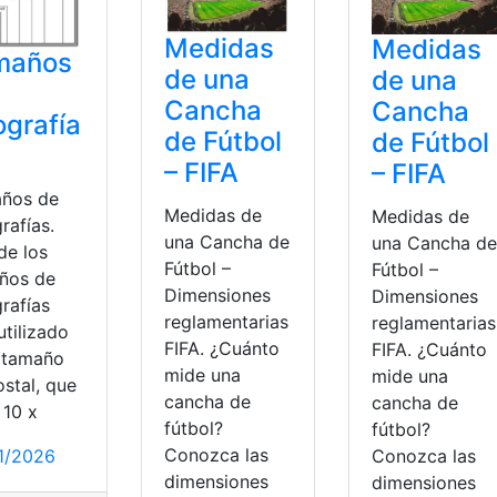
Medidas
Medidas
maños
de una
de una
Cancha
Cancha
ografía
de Fútbol
de Fútbol
– FIFA
– FIFA
ños de
Medidas de
Medidas de
rafías.
una Cancha de
una Cancha de
de los
Fútbol –
Fútbol –
ños de
Dimensiones
Dimensiones
rafías
reglamentarias
reglamentarias
utilizado
FIFA. ¿Cuánto
FIFA. ¿Cuánto
l tamaño
mide una
mide una
stal, que
cancha de
cancha de
 10 x
fútbol?
fútbol?
Conozca las
1/2026
Conozca las
dimensiones
dimensiones