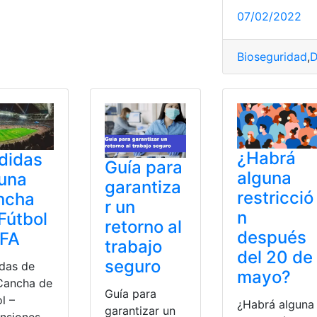
07/02/2022
Bioseguridad
,
D
¿Habrá
didas
Guía para
alguna
una
garantiza
restricció
ncha
r un
n
Fútbol
retorno al
después
IFA
trabajo
del 20 de
seguro
das de
mayo?
Cancha de
Guía para
l –
¿Habrá alguna
garantizar un
nsiones