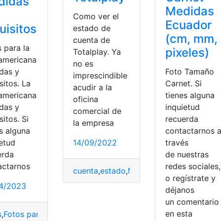
didas
Medidas
Como ver el
Ecuador
uisitos
estado de
(cm, mm,
cuenta de
 para la
pixeles)
Totalplay. Ya
 americana
no es
das y
Foto Tamaño
imprescindible
sitos. La
Carnet. Si
acudir a la
 americana
tienes alguna
oficina
das y
inquietud
comercial de
sitos. Si
recuerda
la empresa
s alguna
contactarnos 
ietud
14/09/2022
través
erda
de nuestras
actarnos
redes sociales,
cuenta
,
estado
,
Medidas
,
Procedimiento
,
o regístrate y
4/2023
déjanos
útbol
,
canchas de fútbol
,
Dimensiones
,
FIFA
,
Fútbol
,
Medidas
un comentari
en esta
s
,
Fotos para la visa
,
Medidas
,
Medidas y requisitos
,
Requisito