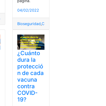
página.
04/02/2022
istrito Metropolitano de Quito
,
Medidas
,
Protocolos
,
Quito
,
Re
Bioseguridad
,
Contagios
,
Evitar
,
Medidas
,
Refuerzo
¿Cuánto
dura la
protecció
n de cada
vacuna
contra
COVID-
19?