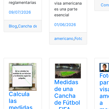
reglamentarias
visa americana
Cons
es una parte
09/07/2026
esencial
01/06/2026
Blog
,
Cancha de fútbol
,
Ecuador
,
Fútbol
,
Medidas
americano
,
Fotos
,
Medidas
,
Req
Fot
Medidas
par
de una
vis
Calcula
Cancha
am
las
de Fútbol
a
medidas