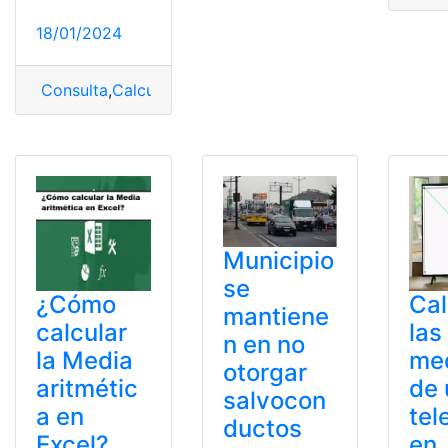
18/01/2024
Consulta
,
Calcular
,
Medidas
,
Televisión
Municipio
se
¿Cómo
Cal
mantiene
calcular
las
n en no
la Media
me
otorgar
aritmétic
de 
salvocon
a en
tel
ductos
Excel?
en