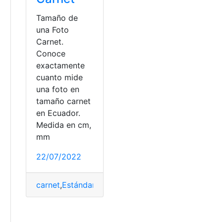
Tamaño de
una Foto
Carnet.
Conoce
exactamente
cuanto mide
una foto en
tamaño carnet
en Ecuador.
Medida en cm,
a
mm
22/07/2022
registrarse
,
totalplay
,
Ventajas
carnet
,
Estándares
,
foto
,
Medidas
,
Recomendacione
o
s
,
visa
,
visa americana