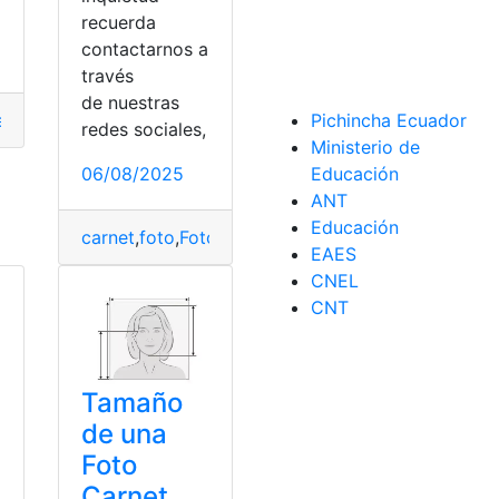
recuerda
contactarnos a
través
de nuestras
Medidas
 fútbol
,
Ecuador
,
Fútbol
,
Medidas
Pichincha Ecuador
redes sociales,
Ministerio de
06/08/2025
Educación
ANT
Educación
carnet
,
foto
,
Foto Carnet
,
Medidas
,
Pixeles
,
Tamaño
EAES
CNEL
CNT
Tamaño
de una
Foto
Carnet