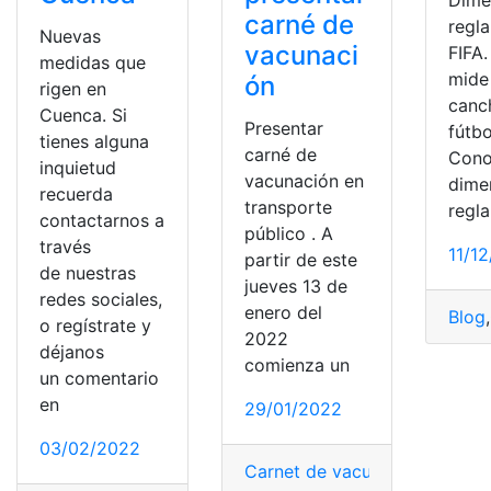
carné de
regl
Nuevas
vacunaci
FIFA
medidas que
mide
ón
rigen en
canc
Cuenca. Si
Presentar
fútbo
tienes alguna
carné de
Cono
inquietud
vacunación en
dime
recuerda
transporte
regl
contactarnos a
público . A
través
11/1
partir de este
de nuestras
jueves 13 de
redes sociales,
enero del
Blog
,
o regístrate y
2022
déjanos
comienza un
un comentario
en
29/01/2022
03/02/2022
Carnet de vacunación
,
Medida