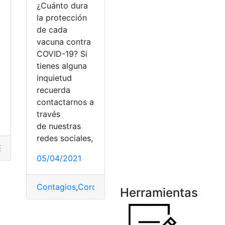
¿Cuánto dura
la protección
de cada
vacuna contra
COVID-19? Si
tienes alguna
o
inquietud
recuerda
contactarnos a
través
de nuestras
redes sociales,
E
,
COVID-19
,
Medidas
,
restricciones
05/04/2021
stancia
,
Distancia social
,
Ecuador
,
Medidas
,
Protocolos
Contagios
,
Coronavirus
,
COVID-19
,
Cuarenta
,
Medi
Herramientas