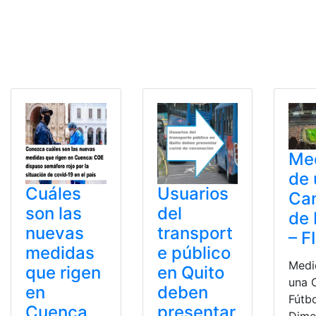
Me
de 
Cuáles
Usuarios
Ca
son las
del
de 
nuevas
transport
– F
medidas
e público
Medi
que rigen
en Quito
una 
en
deben
Fútbo
Cuenca
presentar
Dime