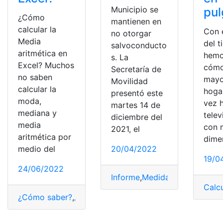
Municipio se
pu
¿Cómo
mantienen en
calcular la
Con 
no otorgar
Media
del 
salvoconducto
aritmética en
hemo
s. La
Excel? Muchos
cómo
Secretaría de
no saben
mayo
Movilidad
calcular la
hoga
presentó este
moda,
vez 
martes 14 de
mediana y
telev
diciembre del
media
con 
2021, el
aritmética por
dime
20/04/2022
medio del
19/0
24/06/2022
Informe
,
Medidas
,
movilidad
,
Se
Calc
¿Cómo saber?
,
¿Qué es?
,
Calcular
,
Consultas
,
Excel
,
Medi