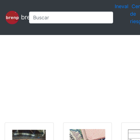
Ineval
Cen
de
brenp
ries