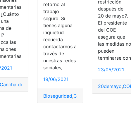
restricción
retorno al
amentarias
después del
trabajo
. ¿Cuánto
20 de mayo?.
seguro. Si
 una
El presidente
tienes alguna
ha de
del COE
inquietud
l?
asegura que
recuerda
zca las
las medidas n
contactarnos a
nsiones
pueden
través de
amentarias
terminarse con
nuestras redes
sociales,
2/2021
23/05/2021
19/06/2021
Cancha de fútbol
,
Ecuador
,
Fútbol
,
Medidas
20demayo
,
CO
Bioseguridad
,
Coronavirus
,
COVID-19
,
Di
s
,
Pasajeros
,
Quito
,
Transporte