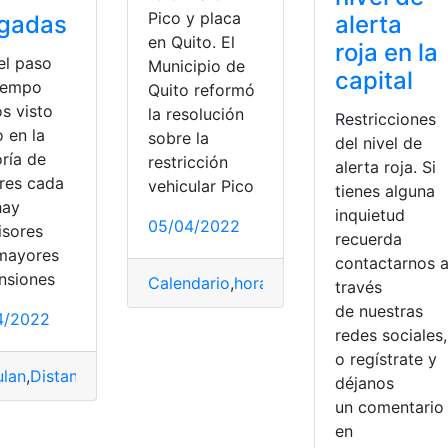
Pico y placa
lgadas
alerta
en Quito. El
roja en la
el paso
Municipio de
capital
tiempo
Quito reformó
s visto
la resolución
Restricciones
 en la
sobre la
del nivel de
ría de
restricción
alerta roja. Si
res cada
vehicular Pico
tienes alguna
hay
inquietud
05/04/2022
isores
recuerda
mayores
contactarnos 
nsiones
Calendario
,
horario
,
Medidas
,
Restricción
,
través
de nuestras
4/2022
redes sociales,
rvicios
,
Vehículo
o regístrate y
ulan
,
Distancia
,
Medidas
,
pulgadas
,
televisores
déjanos
das
,
Microsoft Excel
un comentari
en