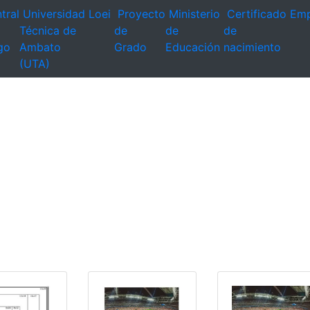
tral
Universidad
Loei
Proyecto
Ministerio
Certificado
Emp
Técnica de
de
de
de
go
Ambato
Grado
Educación
nacimiento
(UTA)