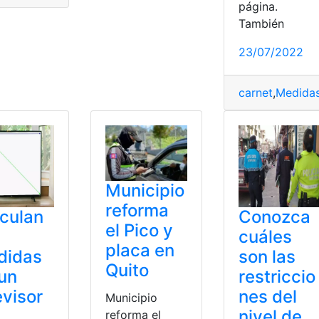
página.
También
23/07/2022
carnet
,
Medida
Municipio
reforma
culan
Conozca
el Pico y
cuáles
placa en
didas
son las
Quito
un
restriccio
evisor
nes del
Municipio
nivel de
reforma el