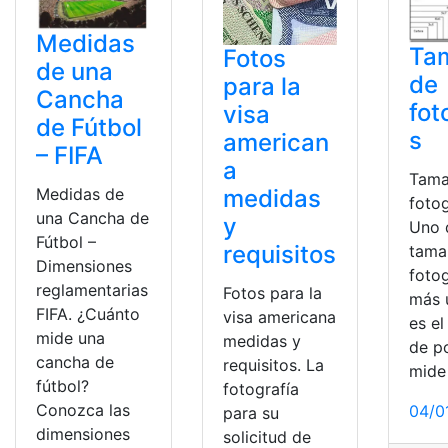
Medidas
Ta
Fotos
de una
de
para la
Cancha
fot
visa
de Fútbol
s
american
– FIFA
a
Tama
medidas
Medidas de
fotog
una Cancha de
y
Uno 
Fútbol –
requisitos
tama
Dimensiones
fotog
reglamentarias
Fotos para la
más 
FIFA. ¿Cuánto
visa americana
es e
mide una
medidas y
de po
cancha de
requisitos. La
mide
fútbol?
fotografía
Conozca las
04/0
para su
dimensiones
solicitud de