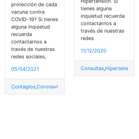
Hipertensión. Si
protección de cada
tienes alguna
vacuna contra
inquietud recuerda
COVID-19? Si tienes
contactarnos a
alguna inquietud
través de nuestras
recuerda
redes
contactarnos a
través de nuestras
11/12/2020
redes sociales,
Consultas
,
Hipertensión
,
05/04/2021
Contagios
,
Coronavirus
,
COVID-19
,
Cuarenta
,
Medicame