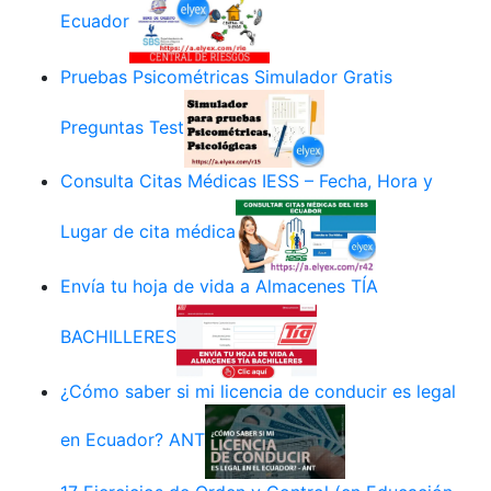
Ecuador
Pruebas Psicométricas Simulador Gratis
Preguntas Test
Consulta Citas Médicas IESS – Fecha, Hora y
Lugar de cita médica
Envía tu hoja de vida a Almacenes TÍA
BACHILLERES
¿Cómo saber si mi licencia de conducir es legal
en Ecuador? ANT