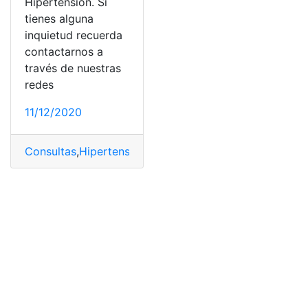
Hipertensión. Si
tienes alguna
inquietud recuerda
contactarnos a
través de nuestras
redes
11/12/2020
Consultas
,
Hipertensión
,
Mediciones
,
Medir la presión
,
S