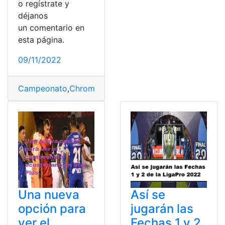
o regístrate y
déjanos
un comentario en
esta página.
09/11/2022
Campeonato
,
Chromecast
,
federacion
,
Futbol
,
Google
,
Mu
Una nueva
Así se
opción para
jugarán las
ver el
Fechas 1 y 2