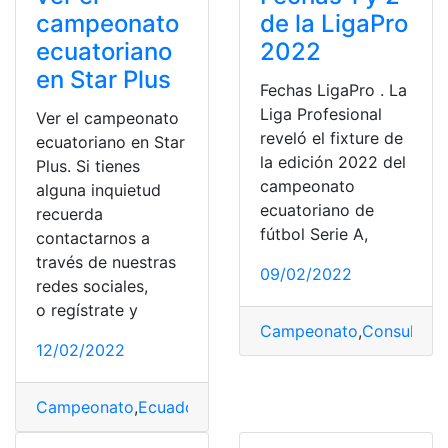
campeonato
de la LigaPro
ecuatoriano
2022
en Star Plus
Fechas LigaPro . La
Liga Profesional
Ver el campeonato
reveló el fixture de
ecuatoriano en Star
la edición 2022 del
Plus. Si tienes
campeonato
alguna inquietud
ecuatoriano de
recuerda
fútbol Serie A,
contactarnos a
través de nuestras
09/02/2022
redes sociales,
o regístrate y
Campeonato
,
Consultas
,
12/02/2022
Campeonato
,
Ecuador
,
Futbol
,
Operadoras
,
Star Plus
,
Str