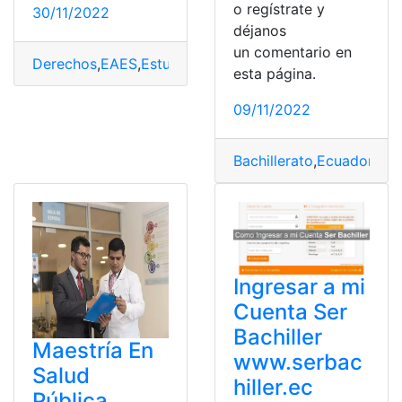
o regístrate y
30/11/2022
déjanos
un comentario en
Derechos
,
EAES
,
Estudiantes
,
Fases
,
Guía
,
Inscripciones
,
p
esta página.
09/11/2022
Bachillerato
,
Ecuador
,
Est
Ingresar a mi
Cuenta Ser
Bachiller
Maestría En
www.serbac
Salud
hiller.ec
Pública