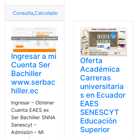
Consulta
,
Calculadora
,
Ser Bachiller
,
SNNA
Ingresar a mi
Oferta
Cuenta Ser
Académica
Bachiller
Carreras
www.serbac
universitaria
hiller.ec
s en Ecuador
EAES
Ingresar – Obtener
Cuenta EAES ex
SENESCYT
Ser Bachiller SNNA
Educación
Senescyt –
Superior
Admisión – Mi