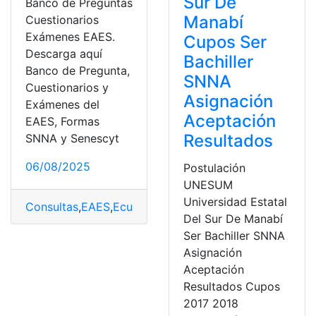
Sur De
Banco de Preguntas
Manabí
Cuestionarios
Exámenes EAES.
Cupos Ser
Descarga aquí
Bachiller
Banco de Pregunta,
SNNA
Cuestionarios y
Asignación
Exámenes del
Aceptación
EAES, Formas
Resultados
SNNA y Senescyt
06/08/2025
Postulación
UNESUM
Universidad Estatal
Consultas
,
EAES
,
Ecuador
,
Educación
,
Educación superio
Del Sur De Manabí
Ser Bachiller SNNA
Asignación
Aceptación
Resultados Cupos
2017 2018