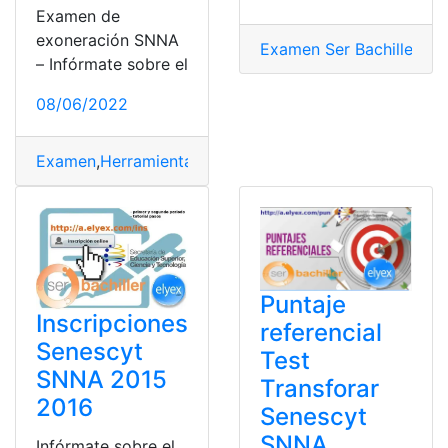
Examen de
exoneración SNNA
Examen Ser Bachiller
,
IN
– Infórmate sobre el
08/06/2022
Examen
,
Herramientas Ecuador
,
SENESCYT
,
Ser Bachill
Puntaje
Inscripciones
referencial
Senescyt
Test
SNNA 2015
Transforar
2016
Senescyt
SNNA
Infórmate sobre el