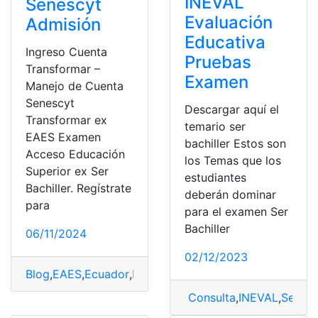
INEVAL
Senescyt
Evaluación
Admisión
Educativa
Ingreso Cuenta
Pruebas
Transformar –
Examen
Manejo de Cuenta
Senescyt
Descargar aquí el
Transformar ex
temario ser
EAES Examen
bachiller Estos son
Acceso Educación
los Temas que los
Superior ex Ser
estudiantes
Bachiller. Regístrate
deberán dominar
para
para el examen Ser
Bachiller
06/11/2024
02/12/2023
Blog
,
EAES
,
Ecuador
,
Educación
,
Examen Transformar
,
S
Consulta
,
INEVAL
,
Ser Bac