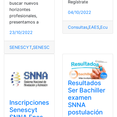
Regístrate
buscar nuevos
horizontes
04/10/2022
profesionales,
presentamos a
Consultas
,
EAES
,
Ecuador
23/10/2022
SENESCYT
,
SENESCYT SNNA
,
Sistema Senescyt
Resultados
Ser Bachiller
examen
Inscripciones
SNNA
Senescyt
postulación