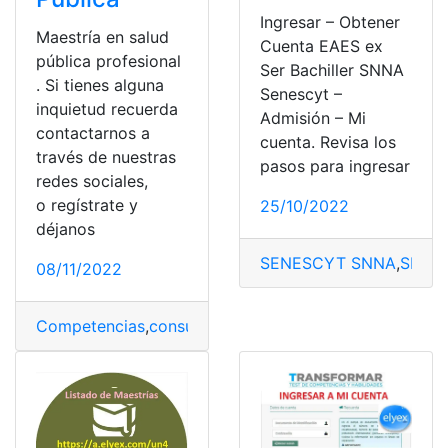
Ingresar – Obtener
Maestría en salud
Cuenta EAES ex
pública profesional
Ser Bachiller SNNA
. Si tienes alguna
Senescyt –
inquietud recuerda
Admisión – Mi
contactarnos a
cuenta. Revisa los
través de nuestras
pasos para ingresar
redes sociales,
o regístrate y
25/10/2022
déjanos
SENESCYT SNNA
,
SNNA
08/11/2022
Competencias
,
consultoría
,
Educación
,
estratégica
,
Estud