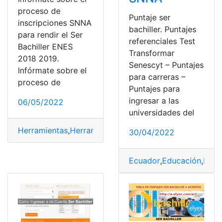
proceso de
Puntaje ser
inscripciones SNNA
bachiller. Puntajes
para rendir el Ser
referenciales Test
Bachiller ENES
Transformar
2018 2019.
Senescyt – Puntajes
Infórmate sobre el
para carreras –
proceso de
Puntajes para
ingresar a las
06/05/2022
universidades del
Herramientas
,
Herramientas Ecuador
,
SENESCYT
,
Ser Ba
30/04/2022
Ecuador
,
Educación
,
Herr