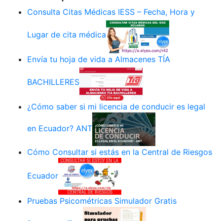
Consulta Citas Médicas IESS – Fecha, Hora y
Lugar de cita médica
Envía tu hoja de vida a Almacenes TÍA
BACHILLERES
¿Cómo saber si mi licencia de conducir es legal
en Ecuador? ANT
Cómo Consultar si estás en la Central de Riesgos
Ecuador
Pruebas Psicométricas Simulador Gratis