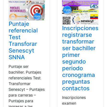
Puntaje
Inscripciones
referencial
registrarse
Test
transformar
Transforar
ser bachiller
Senescyt
primer
SNNA
segundo
Puntaje ser
periodo
bachiller. Puntajes
cronograma
referenciales Test
preguntas
Transformar
contactos
Senescyt – Puntajes
para carreras –
Inscripciones
Puntajes para
examen
ingresar a las