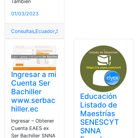
También
01/03/2023
Consultas
,
Ecuador
,
SENESCYT
,
SENESCYT SNNA
,
Simu
Ingresar a mi
Cuenta Ser
Bachiller
Educación
www.serbac
Listado de
hiller.ec
Maestrías
Ingresar – Obtener
SENESCYT
Cuenta EAES ex
SNNA
Ser Bachiller SNNA