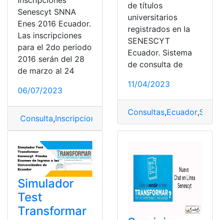
Inscripciones
de títulos
Senescyt SNNA
universitarios
Enes 2016 Ecuador.
registrados en la
Las inscripciones
SENESCYT
para el 2do periodo
Ecuador. Sistema
2016 serán del 28
de consulta de
de marzo al 24
11/04/2023
06/07/2023
Consultas
,
Ecuador
,
SEN
Consulta
,
Inscripciones
,
SENESCYT
,
SENESCYT SNNA
,
Simulador
Test
Transformar