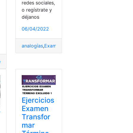
redes sociales,
o regístrate y
o
déjanos
06/04/2022
analogías
,
Examen de ingreso
,
examen senecyt
,
Ex
necyt
,
Examen Ser Bachiller
,
Examen Transformar
rsidad Técnica de Manabí
n de grado
,
Examen de ingreso
,
examen senecyt
,
Examen Ser
Ejercicios
Examen
r
Transfor
mar