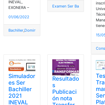
INEVAL,
inscr
Examen Ser Bachiller
,
INEVAL
,
EXONERA –
Univ
Técn
01/06/2022
Mana
tiene
Bachiller
,
Dominio
,
Examen Ser Bachiller
,
Herramientas 
15/0
Cons
Tes
Simulador
Resultado
Tra
es Ser
s
ma
Bachiller
Publicaci
Se
2021
ón nota
Pla
INEVAL
Transfor