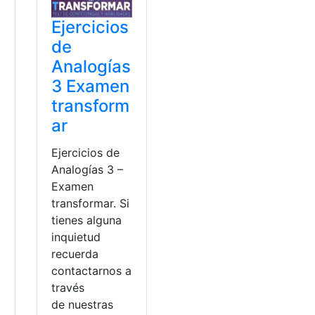
Ejercicios
de
Analogías
3 Examen
transform
ar
Ejercicios de
Analogías 3 –
Examen
transformar. Si
tienes alguna
inquietud
a
recuerda
contactarnos a
través
de nuestras