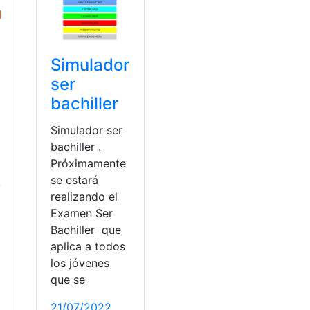
Simulador
ser
bachiller
Simulador ser
bachiller .
Próximamente
se estará
y
realizando el
Examen Ser
Bachiller que
aplica a todos
los jóvenes
que se
21/07/2022