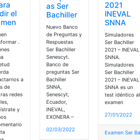
ara
2021
as Ser
dir el
INEVAL
Bachiller
amen
SNNA
Nuevo Banco
men
de Preguntas y
Simuladores
sformar .
Respuestas
Ser Bachiller
enes
Ser Bachiller
2021 – INEVAL
na
Senescyt.
SNNA.
ietud
Banco de
Simuladores
erda
preguntas Ser
Ser Bachiller
actarnos a
Bachiller
2021 – INEVAL
és de
SNNA,
SNNA es un
tras redes
Senescyt,
test idéntico al
les,
Ecuador,
examen
ístrate y
INEVAL,
27/01/2022
 Educación
,
Ser Bachiller
nos
EXONERA –
omentario
02/03/2022
sta
Examen Ser Bac
na.