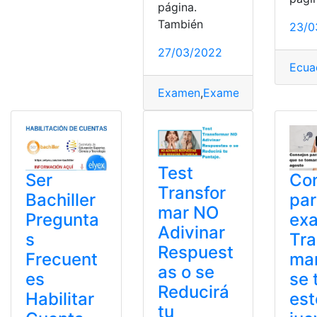
página.
También
23/0
27/03/2022
Ecua
Examen
,
Examen de ingreso
,
e
Test
Co
Ser
Transfor
par
Bachiller
mar NO
ex
Pregunta
Adivinar
Tra
s
Respuest
ma
Frecuent
as o se
se 
es
Reducirá
est
Habilitar
tu