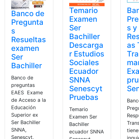
Ba
Temario
Banco de
Pr
Examen
Pregunta
s y
Ser
s
Re
Bachiller
Resueltas
as 
Descarga
examen
Tra
r Estudios
Ser
ma
Sociales
Bachiller
Ex
Ecuador
Banco de
pr
SNNA
preguntas
Se
Senescyt
EAES Exame
Pruebas
de Acceso a la
Banc
Educación
Preg
Temario
Superior ex
Resp
Examen Ser
Ser Bachiller
Trans
Bachiller
SNNA,
tiene
ecuador SNNA
Senescyt,
inqu
Senescyt