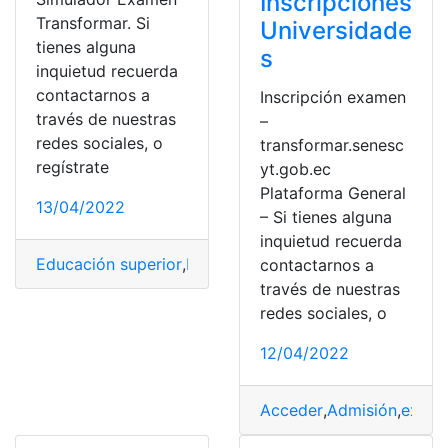
Inscripciones
Transformar. Si
Universidade
tienes alguna
s
inquietud recuerda
contactarnos a
Inscripción examen
través de nuestras
–
redes sociales, o
transformar.senesc
regístrate
yt.gob.ec
Plataforma General
13/04/2022
– Si tienes alguna
inquietud recuerda
Educación superior
,
Examen
,
Examen de ingreso
,
exame
contactarnos a
través de nuestras
redes sociales, o
12/04/2022
Acceder
,
Admisión
,
exame