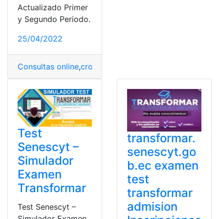
Actualizado Primer
y Segundo Periodo.
25/04/2022
Consultas online
,
cronograma
,
EAES
,
examen senecyt
,
E
Test
transformar.
Senescyt –
senescyt.go
Simulador
b.ec examen
Examen
test
Transformar
transformar
admision
Test Senescyt –
Simulador Examen