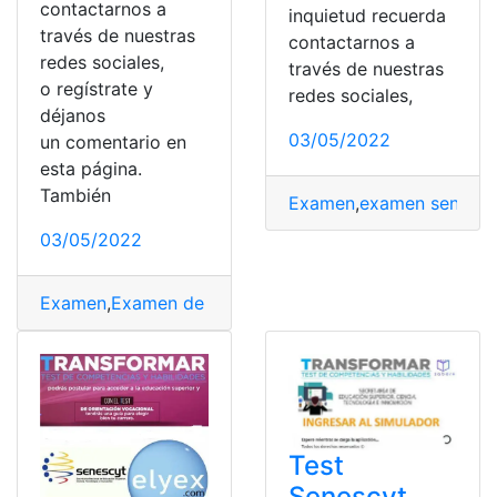
contactarnos a
inquietud recuerda
través de nuestras
contactarnos a
redes sociales,
través de nuestras
o regístrate y
redes sociales,
déjanos
03/05/2022
un comentario en
esta página.
También
Examen
,
examen senecyt
03/05/2022
Examen
,
Examen de grado
,
Examen de ingreso
,
examen
Test
Senescyt