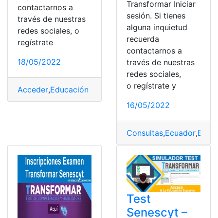
Transformar Iniciar
contactarnos a
sesión. Si tienes
través de nuestras
alguna inquietud
redes sociales, o
recuerda
regístrate
contactarnos a
18/05/2022
través de nuestras
redes sociales,
o regístrate y
Acceder
,
Educación superior
,
Exámen de acceso
,
exame
16/05/2022
Consultas
,
Ecuador
,
Exam
Test
Senescyt –