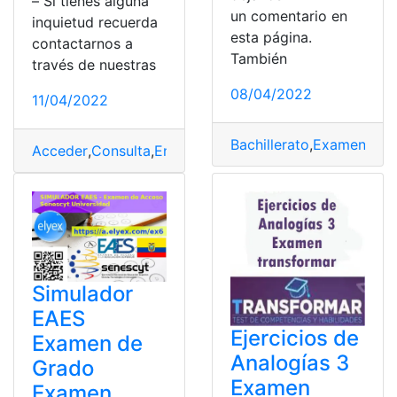
– Si tienes alguna
un comentario en
inquietud recuerda
esta página.
contactarnos a
También
través de nuestras
08/04/2022
11/04/2022
Bachillerato
,
Examen
,
exa
Acceder
,
Consulta
,
Encuestas
,
Examen
,
Examen Admisió
Simulador
EAES
Ejercicios de
Examen de
Analogías 3
Grado
Examen
Examen