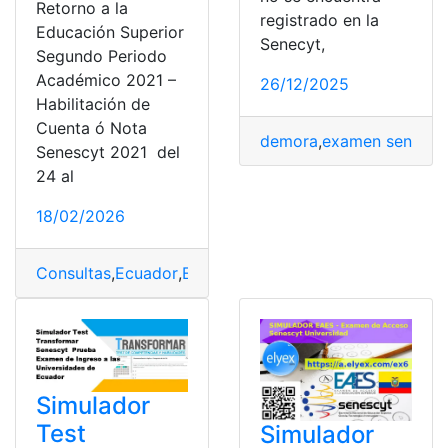
Retorno a la
registrado en la
Educación Superior
Senecyt,
Segundo Periodo
Académico 2021 –
26/12/2025
Habilitación de
Cuenta ó Nota
demora
,
examen senecyt
Senescyt 2021 del
24 al
18/02/2026
Consultas
,
Ecuador
,
Educación
,
Educación superior
,
Exa
Simulador
Test
Simulador