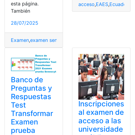
esta página.
acceso
,
EAES
,
Ecuador
,
E
También
28/07/2025
Examen
,
examen senecyt
,
Examen Transformar
,
Exámen
Banco de
Preguntas y
Respuestas
Inscripciones
Test
al examen de
Transformar
acceso a las
Examen
universidade
prueba