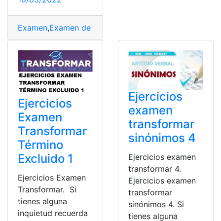
Examen
,
Examen de ingreso
,
examen senecyt
,
Examen Se
Ejercicios
Ejercicios
examen
Examen
transformar
Transformar
sinónimos 4
Término
Excluido 1
Ejercicios examen
transformar 4.
Ejercicios Examen
Ejercicios examen
Transformar. Si
transformar
tienes alguna
sinónimos 4. Si
inquietud recuerda
tienes alguna