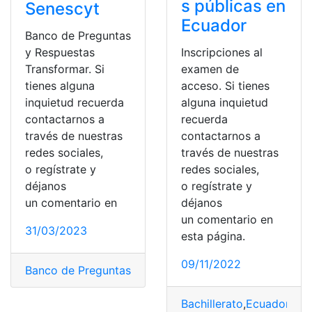
s públicas en
Senescyt
Ecuador
Banco de Preguntas
Inscripciones al
y Respuestas
examen de
Transformar. Si
acceso. Si tienes
tienes alguna
alguna inquietud
inquietud recuerda
recuerda
contactarnos a
contactarnos a
través de nuestras
través de nuestras
redes sociales,
redes sociales,
o regístrate y
o regístrate y
déjanos
déjanos
un comentario en
un comentario en
31/03/2023
esta página.
09/11/2022
Banco de Preguntas
,
Examen
,
Examen de grado
,
Examen
Bachillerato
,
Ecuador
,
Est