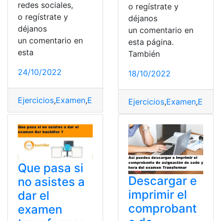
redes sociales,
o regístrate y
o regístrate y
déjanos
déjanos
un comentario en
un comentario en
esta página.
esta
También
24/10/2022
18/10/2022
Ejercicios
,
Examen
,
Examen de ingreso
,
examen senecy
Ejercicios
,
Examen
,
Exame
Que pasa si
Descargar e
no asistes a
imprimir el
dar el
comprobant
examen