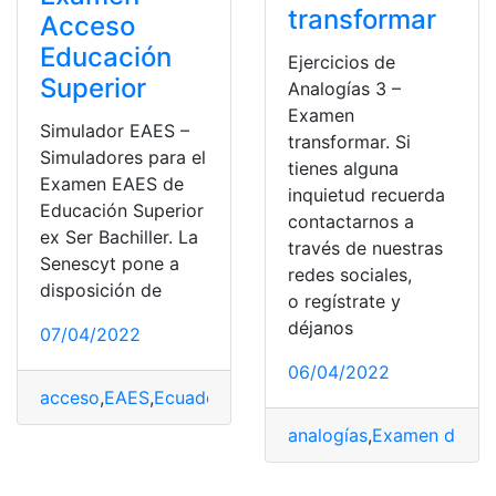
transformar
Acceso
Educación
Ejercicios de
Superior
Analogías 3 –
Examen
Simulador EAES –
transformar. Si
Simuladores para el
tienes alguna
Examen EAES de
inquietud recuerda
Educación Superior
contactarnos a
ex Ser Bachiller. La
través de nuestras
Senescyt pone a
redes sociales,
disposición de
o regístrate y
déjanos
07/04/2022
06/04/2022
acceso
,
EAES
,
Ecuador
,
Examen
,
examen senecyt
,
SENE
analogías
,
Examen de ing