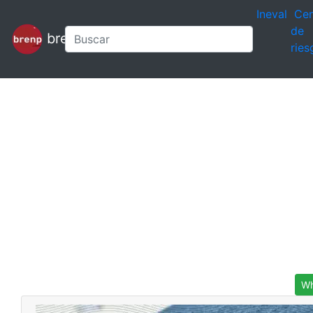
Ineval
Cen
de
brenp
ries
Wh