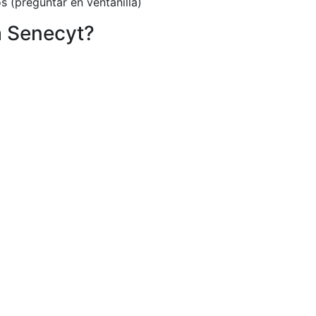
 (preguntar en ventanilla)
a Senecyt?