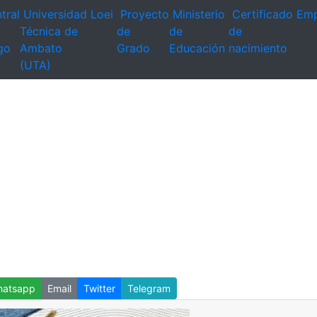
tral
Universidad
Loei
Proyecto
Ministerio
Certificado
Emp
Técnica de
de
de
de
go
Ambato
Grado
Educación
nacimiento
(UTA)
atsapp
Email
Twitter
Telegram