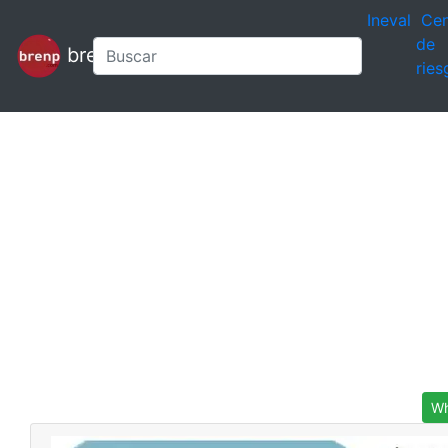
Ineval
Cen
de
brenp
ries
Wh