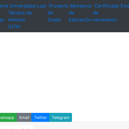
tral
Universidad
Loei
Proyecto
Ministerio
Certificado
Emp
Técnica de
de
de
de
go
Ambato
Grado
Educación
nacimiento
(UTA)
atsapp
Email
Twitter
Telegram