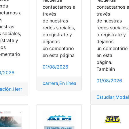
erda
contactarnos a
contactarnos 
actarnos a
través
través
és
de nuestras
de nuestras
uestras
redes sociales,
redes sociales,
 sociales,
o regístrate y
o regístrate y
ístrate y
déjanos
déjanos
nos
un comentario
un comentari
omentario
en esta página
en esta
página.
01/08/2026
También
8/2026
01/08/2026
carrera
,
En línea
,
Modalidad
,
Norte
,
Técni
ación
,
Herramientas Ecuador
,
SENESCYT
,
universidades
Estudiar
,
Modal