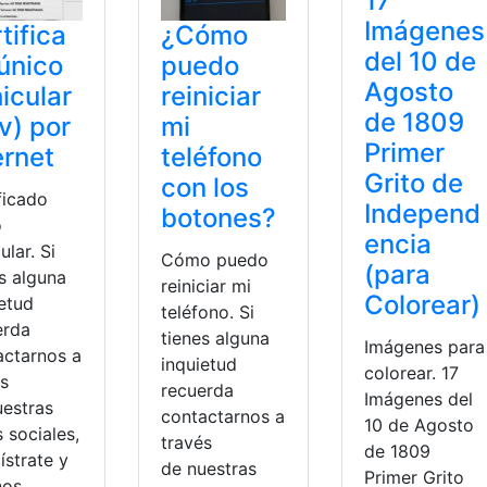
17
Imágenes
tifica
¿Cómo
del 10 de
único
puedo
Agosto
icular
reiniciar
de 1809
v) por
mi
Primer
ernet
teléfono
Grito de
con los
ficado
Independ
botones?
o
encia
ular. Si
Cómo puedo
(para
s alguna
reiniciar mi
Colorear)
ietud
teléfono. Si
erda
tienes alguna
Imágenes para
actarnos a
inquietud
colorear. 17
és
recuerda
Imágenes del
uestras
contactarnos a
10 de Agosto
 sociales,
través
de 1809
ístrate y
de nuestras
Primer Grito
nos