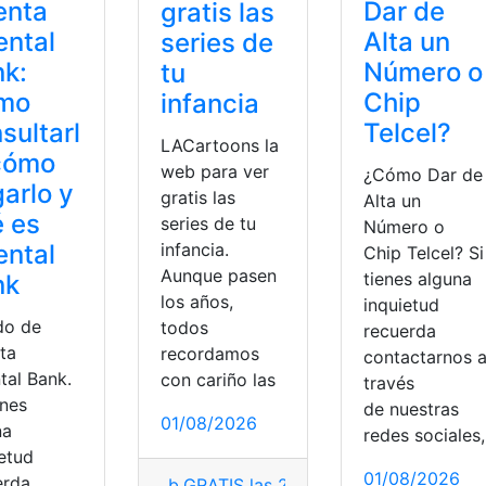
enta
Dar de
gratis las
ental
Alta un
series de
k:
Número o
tu
mo
Chip
infancia
sultarl
Telcel?
LACartoons la
cómo
web para ver
¿Cómo Dar de
arlo y
gratis las
Alta un
 es
series de tu
Número o
ental
infancia.
Chip Telcel? Si
Aunque pasen
tienes alguna
nk
los años,
inquietud
do de
todos
recuerda
ta
recordamos
contactarnos 
tal Bank.
con cariño las
través
enes
de nuestras
01/08/2026
na
redes sociales,
ietud
01/08/2026
erda
_b
,
GRATIS las 24 horas
,
Infancia
,
LACart