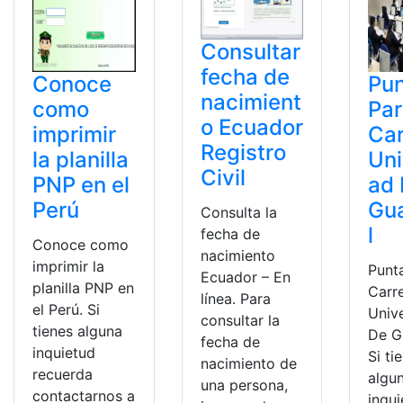
Consultar
fecha de
Conoce
Pun
nacimient
como
Pa
o Ecuador
imprimir
Car
Registro
la planilla
Uni
Civil
PNP en el
ad
Perú
Gu
Consulta la
l
fecha de
Conoce como
nacimiento
imprimir la
Punt
Ecuador – En
planilla PNP en
Carr
línea. Para
el Perú. Si
Univ
consultar la
tienes alguna
De G
fecha de
inquietud
Si ti
nacimiento de
recuerda
algu
una persona,
contactarnos a
inqu