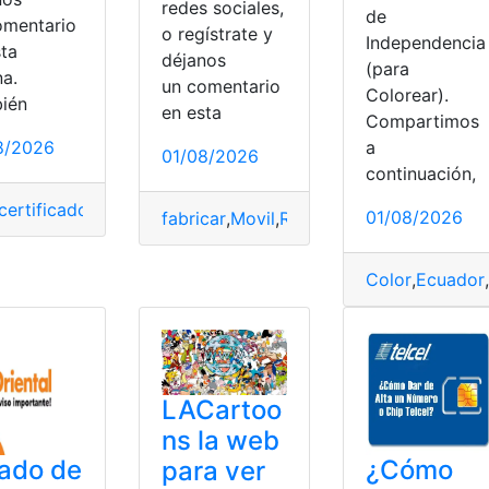
redes sociales,
 y censos
de
omentario
o regístrate y
Independencia
sta
déjanos
(para
na.
un comentario
Colorear).
ién
en esta
Compartimos
8/2026
a
01/08/2026
continuación,
o
,
Lunar
certificado
,
proceso
,
Requisitos
,
Vehiculo
01/08/2026
fabricar
,
Movil
,
Restaurar
,
Telefonos
,
Valo
Color
,
Ecuador
,
LACartoo
ns la web
ado de
¿Cómo
para ver