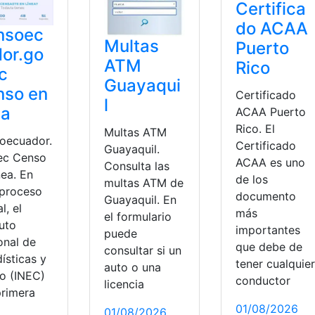
Certifica
do ACAA
nsoec
Multas
Puerto
or.go
ATM
Rico
c
Guayaqui
nso en
Certificado
l
ea
ACAA Puerto
Rico. El
Multas ATM
oecuador.
Certificado
Guayaquil.
ec Censo
ACAA es uno
Consulta las
nea. En
de los
multas ATM de
 proceso
documento
Guayaquil. En
l, el
más
el formulario
tuto
importantes
puede
onal de
que debe de
consultar si un
ísticas y
tener cualquier
auto o una
o (INEC)
conductor
licencia
primera
01/08/2026
01/08/2026