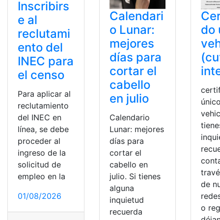
Inscribirs
Calendari
Cer
e al
o Lunar:
do 
reclutami
mejores
veh
ento del
días para
(cu
INEC para
cortar el
int
el censo
cabello
certi
Para aplicar al
en julio
únic
reclutamiento
vehic
del INEC en
Calendario
tiene
línea, se debe
Lunar: mejores
inqu
proceder al
días para
recu
ingreso de la
cortar el
cont
solicitud de
cabello en
trav
empleo en la
julio. Si tienes
de n
alguna
01/08/2026
redes
inquietud
o reg
recuerda
déja