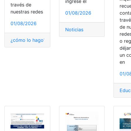
ingrese el
través de
recu
nuestras redes
cont
01/08/2026
trav
01/08/2026
de n
Noticias
redes
¿cómo lo hago?
,
Consulta la planilla
,
PNP
o reg
déja
un c
en
01/0
Educ