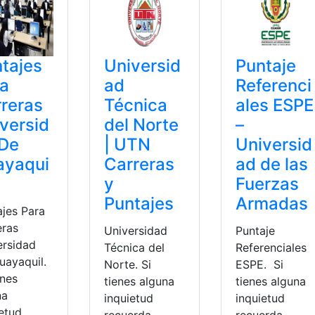
tajes
Universid
Puntaje
ra
ad
Referenci
reras
Técnica
ales ESPE
versid
del Norte
–
 De
| UTN
Universid
ayaqui
Carreras
ad de las
y
Fuerzas
Puntajes
Armadas
ajes Para
eras
Universidad
Puntaje
ersidad
Técnica del
Referenciales
uayaquil.
Norte. Si
ESPE. Si
enes
tienes alguna
tienes alguna
na
inquietud
inquietud
ietud
recuerda
recuerda