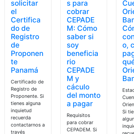
solicitar
s para
Cu
el
cobrar
Ori
Certifica
CEPADE
Ban
do de
M: Cómo
Có
Registro
saber si
con
de
soy
o, 
Proponen
beneficia
pag
te
rio
qué
Panamá
CEPADE
Ori
M y
Ba
Certificado de
cáculo
Registro de
Esta
del monto
Proponente. Si
Cuen
a pagar
tienes alguna
Orien
inquietud
Si ti
Requisitos
recuerda
algu
para cobrar
contactarnos a
inqu
CEPADEM. Si
través
recu