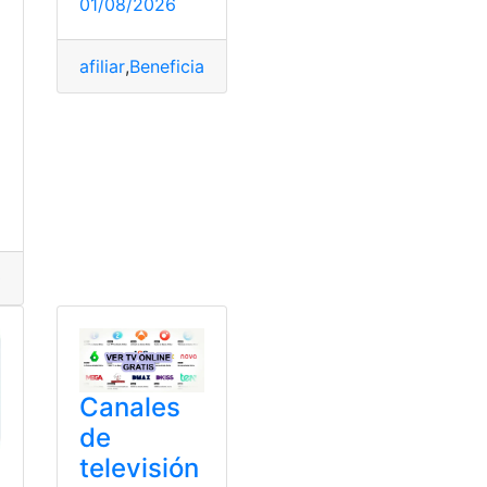
01/08/2026
afiliar
,
Beneficiario
,
Colombia
,
EPS
,
Requisitos
res
Grito de independencia
,
Imprimir
,
primer grito
Canales
de
televisión