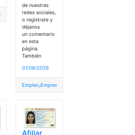
de nuestras
redes sociales,
ado
,
electrónica
,
persona
,
Vehículo
il
,
Multas
,
Transito
o regístrate y
déjanos
un comentario
en esta
página.
También
01/08/2026
Empleo
,
Empresas
,
ingresar
,
postular
,
Tecnología
Afiliar