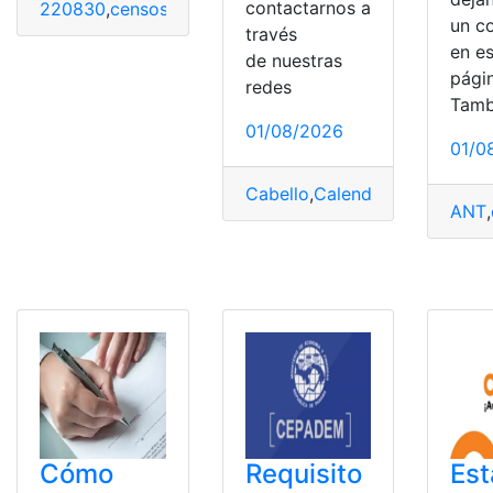
contactarnos a
220830
,
censos
,
INEC
,
Instituto nacional de estadística
un c
través
en e
de nuestras
pági
redes
Tamb
01/08/2026
01/0
Cabello
,
Calendario
,
Corte
,
Juli
ANT
,
Cómo
Requisito
Est