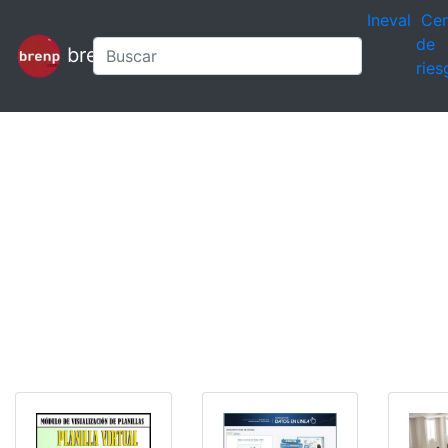
Ineval
Cen
de
brenp
ries