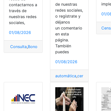
impl
de nuestras
contactarnos a
redes sociales,
través de
01/0
o regístrate y
nuestras redes
déjanos
sociales,
un comentario
Cens
01/08/2026
en esta
página.
También
Consulta
,
Bono
,
Bono de Desarrollo Humano
,
desarroll
puedes
01/08/2026
automática
,
certificado
,
Ecuad