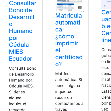
Consultar
Bono de
Ce
Matrícula
Desarroll
uad
automáti
o
b.e
ca:
Humano
Ce
¿cómo
por
lín
imprimir
Cédula
el
Cens
MIES
gob.
certificad
Ecuador
en lí
o?
este
Consulta Bono
censa
Matrícula
de Desarrollo
Insti
automática. Si
Humano por
Naci
tienes alguna
Cédula MIES.
Estad
inquietud
Si tienes
Cens
recuerda
alguna
por 
contactarnos a
inquietud
vez
través
recuerda