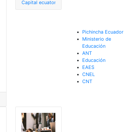
Capital ecuatoriana
,
Cumbia
,
diciembre
,
Ecuador
,
S
a
Pichincha Ecuador
Ministerio de
Educación
o
ANT
Educación
EAES
CNEL
CNT
ca
,
Universidad
,
UTN
idad
,
Oferta
,
puntaje
,
universidades