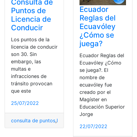
Consulta de
Ecuador
Puntos de
Reglas del
Licencia de
Ecuavóley
Conducir
¿Cómo se
Los puntos de la
juega?
licencia de conducir
son 30. Sin
Ecuador Reglas del
embargo, las
Ecuavóley ¿Cómo
multas e
se juega?. El
infracciones de
nombre de
tránsito provocan
ecuavóley fue
que este
creado por el
Magíster en
25/07/2022
Educación Superior
Jorge
consulta de puntos
,
Infracciones
,
Licencia de Conducir
,
22/07/2022