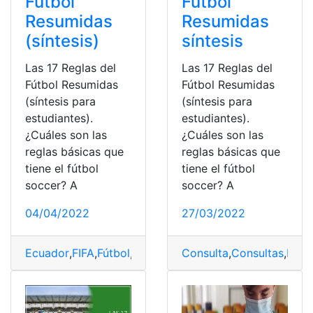
Fútbol
Fútbol
Resumidas
Resumidas
(síntesis)
síntesis
Las 17 Reglas del
Las 17 Reglas del
Fútbol Resumidas
Fútbol Resumidas
(síntesis para
(síntesis para
estudiantes).
estudiantes).
¿Cuáles son las
¿Cuáles son las
reglas básicas que
reglas básicas que
tiene el fútbol
tiene el fútbol
soccer? A
soccer? A
04/04/2022
27/03/2022
Ecuador
,
FIFA
,
Fútbol
,
Reglas
,
Resumen
Consulta
,
Consultas
,
Ecua