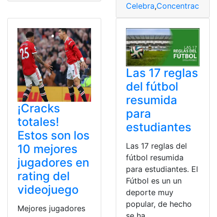
Celebra
,
Concentración
,
j
Las 17 reglas
del fútbol
resumida
¡Cracks
para
totales!
estudiantes
Estos son los
Las 17 reglas del
10 mejores
fútbol resumida
jugadores en
para estudiantes. El
rating del
Fútbol es un un
videojuego
deporte muy
popular, de hecho
Mejores jugadores
se ha