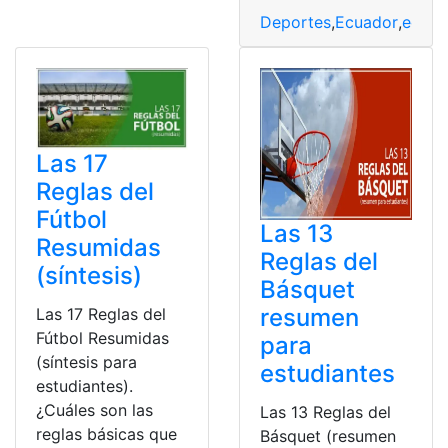
Deportes
,
Ecuador
,
ecuav
Las 17
Reglas del
Fútbol
Las 13
Resumidas
Reglas del
(síntesis)
Básquet
resumen
Las 17 Reglas del
Fútbol Resumidas
para
(síntesis para
estudiantes
estudiantes).
¿Cuáles son las
Las 13 Reglas del
reglas básicas que
Básquet (resumen