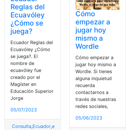
Reglas del
Cómo
Ecuavóley
empezar a
¿Cómo se
jugar hoy
juega?
mismo a
Ecuador Reglas del
Wordle
Ecuavóley ¿Cómo
se juega?. El
Cómo empezar a
nombre de
jugar hoy mismo a
ecuavóley fue
Wordle. Si tienes
creado por el
alguna inquietud
Magíster en
recuerda
Educación Superior
contactarnos a
Jorge
través de nuestras
redes sociales,
05/07/2023
05/06/2023
Consulta
,
Ecuador
,
ecuavoley
,
jugar
,
Reglas