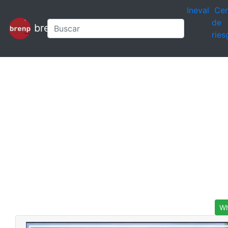
Ineval
Cen
de
brenp
ries
Wh