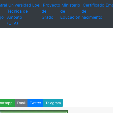
tral
Universidad
Loei
Proyecto
Ministerio
Certificado
Emp
Técnica de
de
de
de
go
Ambato
Grado
Educación
nacimiento
(UTA)
atsapp
Email
Twitter
Telegram