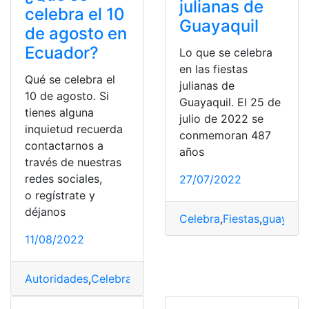
julianas de
celebra el 10
Guayaquil
de agosto en
Ecuador?
Lo que se celebra
en las fiestas
Qué se celebra el
julianas de
10 de agosto. Si
Guayaquil. El 25 de
tienes alguna
julio de 2022 se
inquietud recuerda
conmemoran 487
contactarnos a
años
través de nuestras
redes sociales,
27/07/2022
o regístrate y
déjanos
Celebra
,
Fiestas
,
guayaqui
11/08/2022
Autoridades
,
Celebra
,
Independencia
,
libertad
,
proceso