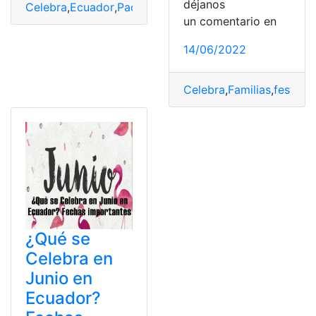
déjanos
Celebra
,
Ecuador
,
Padre
,
Países
,
Portugal
un comentario en
14/06/2022
Celebra
,
Familias
,
festejar
¿Qué se
Celebra en
Junio en
Ecuador?