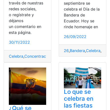
través de nuestras
septiembre se
redes sociales,
celebra el Día de la
o regístrate y
Bandera de
déjanos
Ecuador. Hoy se
un comentario en
rinde homenaje en
esta página.
26/09/2022
30/11/2022
26
,
Bandera
,
Celebra
,
día
,
Celebra
,
Concentración
,
jugador
,
jugar
,
memorias
,
Quito
,
Lo que se
celebra en
las fiestas
¿Qué se