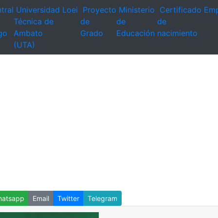
tral
Universidad
Loei
Proyecto
Ministerio
Certificado
Emp
Técnica de
de
de
de
go
Ambato
Grado
Educación
nacimiento
(UTA)
atsapp
Email
Twitter
Telegram