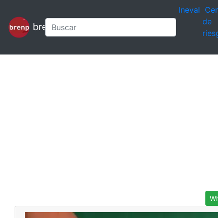
Ineval
Cen
de
brenp
ries
Wh