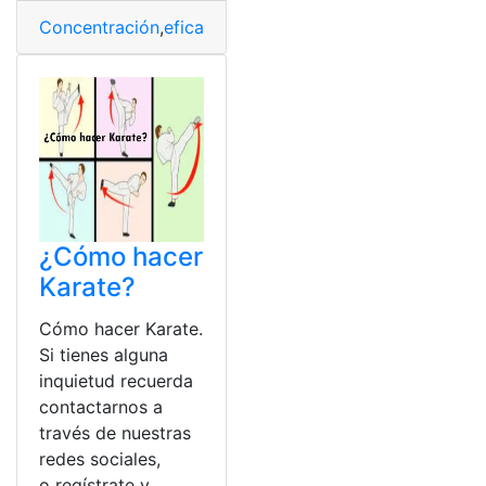
Concentración
,
eficaz
,
inteligente
,
madrugada
,
persona
,
P
¿Cómo hacer
Karate?
Cómo hacer Karate.
Si tienes alguna
inquietud recuerda
contactarnos a
través de nuestras
redes sociales,
o regístrate y