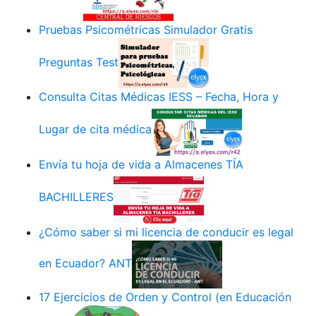
Pruebas Psicométricas Simulador Gratis
Preguntas Test
Consulta Citas Médicas IESS – Fecha, Hora y
Lugar de cita médica
Envía tu hoja de vida a Almacenes TÍA
BACHILLERES
¿Cómo saber si mi licencia de conducir es legal
en Ecuador? ANT
17 Ejercicios de Orden y Control (en Educación