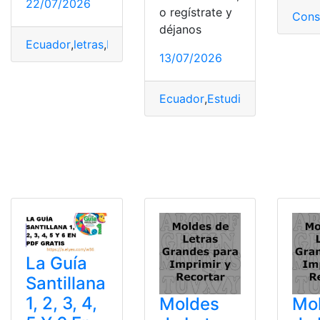
22/07/2026
o regístrate y
Cons
déjanos
Ecuador
,
letras
,
Moldes
,
PDF
13/07/2026
Ecuador
,
Estudios sociales
,
Lib
La Guía
Santillana
1, 2, 3, 4,
Moldes
Mo