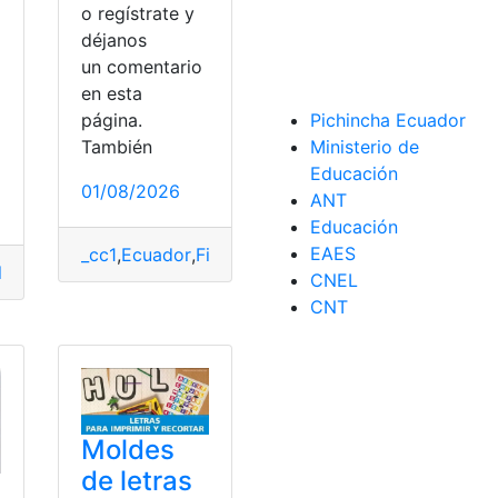
o regístrate y
déjanos
un comentario
en esta
página.
Pichincha Ecuador
También
Ministerio de
Educación
01/08/2026
ANT
ntas Ecuador
,
Libros
,
Libros del ministerio de educación
,
Lib
Educación
EAES
_cc1
,
Ecuador
,
Filosofía
,
Libro
,
MINEDUC
,
Ministerio
les
,
Consultas
,
Ecuador
,
Educación
,
Libros
,
Ministerio de Educ
CNEL
CNT
Moldes
de letras