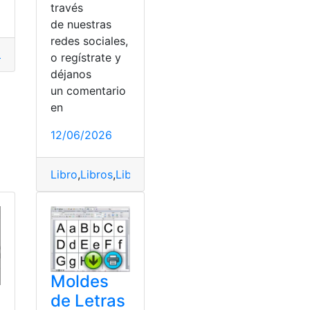
través
s
,
Herramientas Ecuador
,
Libros
,
Ministerio de Educación
,
top
de nuestras
redes sociales,
ulos Científicos
,
Consultas
,
Ecuador
,
Educación
,
Herramientas
o regístrate y
déjanos
un comentario
en
rioEducación
,
PDF
12/06/2026
Libro
,
Libros
,
Libros del ministerio de educación
,
T
Moldes
de Letras