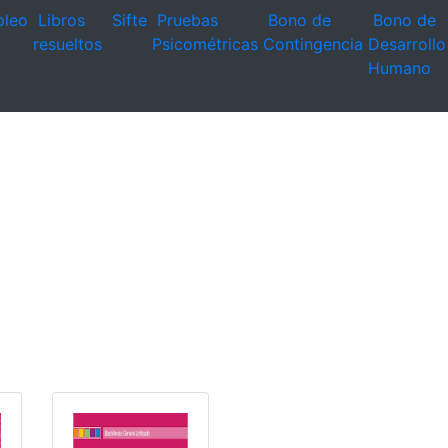
leo
Libros
Sifte
Pruebas
Bono de
Bono de
resueltos
Psicométricas
Contingencia
Desarrollo
Humano