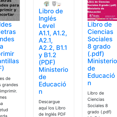
Libro de
Inglés
ldes
Libro de
Level
letras
Ciencias
A1.1, A1.2,
andes
Sociales
A2.1,
ra
8 grado
A2.2, B1.1
rimir
(.pdf)
y B1.2
antillas
Ministerio
(PDF)
F)
de
Ministerio
Educació
de
es de
n
Educació
s grandes
n
imprimir.
Libro de
enes
Ciencias
Descargue
na
Sociales 8
aquí los Libro
ietud
grado (.pdf)
de Inglés PDF
erda