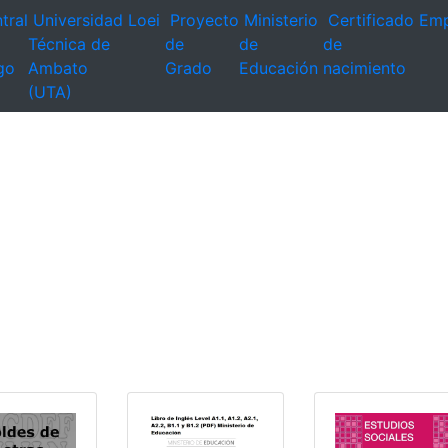
tral
Universidad
Loei
Proyecto
Ministerio
Certificado
Emp
Técnica de
de
de
de
go
Ambato
Grado
Educación
nacimiento
(UTA)