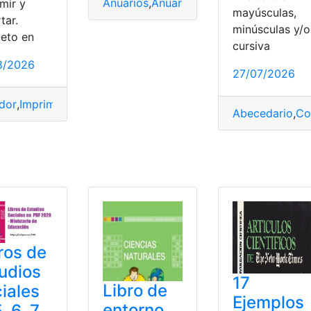
Anuarios
,
Anuarios meteorológicos
,
Cons
mir y
mayúsculas,
tar.
minúsculas y/o
beto en
cursiva
8/2026
27/07/2026
ueltos
,
PDF
,
Solucionarios
,
top2
dor
,
Imprimir
,
letras
,
Moldes
,
PDF
Abecedario
,
Co
ón en casa
,
Estudiantes
,
Estudios
,
Estudios sociales
,
Minister
ros de
udios
17
Libro de
iales
Ejemplos
entorno
, 6, 7,