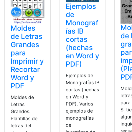
Ejemplos
de
Monograf
Mo
Moldes
ías IB
de 
de Letras
cortas
gr
Grandes
(hechas
pa
para
en Word y
imp
Imprimir y
PDF)
(Pl
Recortar
Ejemplos de
PD
Word y
Monografías IB
PDF
Mold
cortas (hechas
letra
en Word y
Moldes de
para 
PDF). Varios
Letras
Si ti
ejemplos de
Grandes.
algu
monografías
Plantillas de
inqu
de
letras del
recu