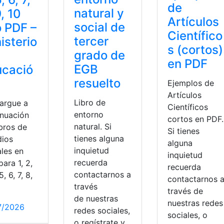
de
natural y
9, 10
Artículos
social de
 PDF –
Científico
tercer
isterio
s (cortos)
grado de
en PDF
EGB
ucació
resuelto
Ejemplos de
Artículos
Libro de
argue a
Científicos
entorno
inuación
cortos en PDF.
natural. Si
ibros de
Si tienes
tienes alguna
dios
alguna
inquietud
ales en
inquietud
recuerda
ara 1, 2,
recuerda
contactarnos a
5, 6, 7, 8,
contactarnos 
través
través de
de nuestras
nuestras redes
7/2026
redes sociales,
sociales, o
o regístrate y