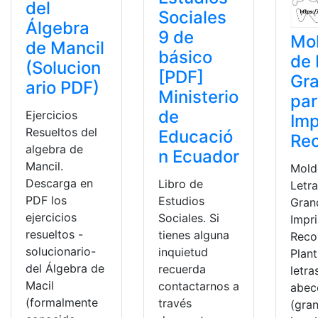
del
Sociales
Álgebra
9 de
Mo
de Mancil
básico
de 
(Solucion
[PDF]
Gr
ario PDF)
Ministerio
pa
de
Ejercicios
Imp
Resueltos del
Educació
Rec
algebra de
n Ecuador
Mancil.
Mold
Descarga en
Libro de
Letr
PDF los
Estudios
Gran
ejercicios
Sociales. Si
Impri
resueltos -
tienes alguna
Recor
solucionario-
inquietud
Plant
del Álgebra de
recuerda
letra
Macil
contactarnos a
abec
(formalmente
través
(gra