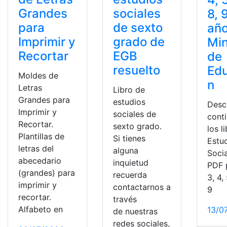
Grandes
sociales
8, 
para
de sexto
año
Imprimir y
grado de
Min
Recortar
EGB
de
resuelto
Ed
Moldes de
n
Letras
Libro de
Grandes para
estudios
Desc
Imprimir y
sociales de
cont
Recortar.
sexto grado.
los l
Plantillas de
Si tienes
Estu
letras del
alguna
Soci
abecedario
inquietud
PDF p
(grandes) para
recuerda
3, 4, 
imprimir y
contactarnos a
9
recortar.
través
Alfabeto en
13/0
de nuestras
redes sociales,