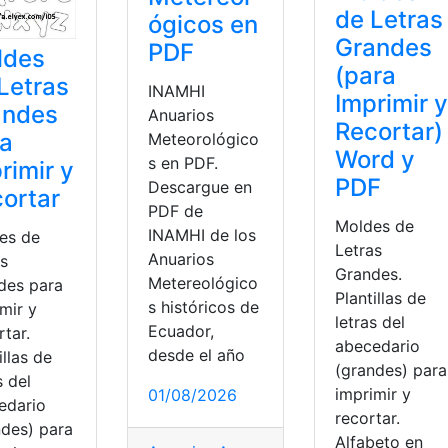
de Letras
ógicos en
Grandes
PDF
ldes
(para
Letras
INAMHI
Imprimir y
andes
Anuarios
Recortar)
ra
Meteorológico
Word y
s en PDF.
rimir y
PDF
Descargue en
ortar
PDF de
Moldes de
INAMHI de los
es de
Letras
Anuarios
as
Grandes.
Metereológico
des para
Plantillas de
s históricos de
mir y
letras del
Ecuador,
tar.
abecedario
desde el año
illas de
(grandes) para
s del
imprimir y
01/08/2026
edario
recortar.
ndes) para
Alfabeto en