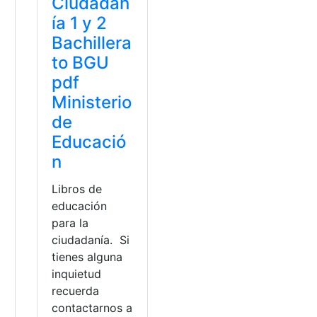
Ciudadan
ía 1 y 2
Bachillera
to BGU
pdf
Ministerio
de
Educació
n
Libros de
educación
para la
ciudadanía. Si
a
tienes alguna
inquietud
recuerda
contactarnos a