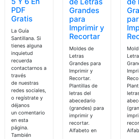
5 Y 6 En
de Letras
de 
PDF
Grandes
Gr
Gratis
para
pa
Imprimir y
Imp
La Guía
Recortar
Rec
Santillana. Si
tienes alguna
Moldes de
Mold
inquietud
Letras
Letr
recuerda
Grandes para
Gran
contactarnos a
Imprimir y
Impri
través
Recortar.
Recor
de nuestras
Plantillas de
Plant
redes sociales,
letras del
letra
o regístrate y
abecedario
abec
déjanos
(grandes) para
(gra
un comentario
imprimir y
impri
en esta
recortar.
recor
página.
Alfabeto en
Alfa
También