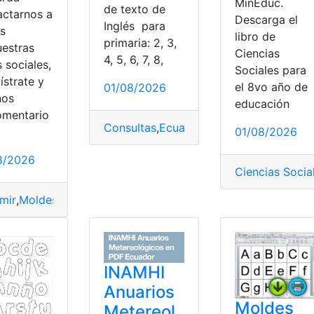
MinEduc.
de texto de
actarnos a
Descarga el
Inglés para
és
libro de
primaria: 2, 3,
uestras
Ciencias
4, 5, 6, 7, 8,
 sociales,
Sociales para
ístrate y
el 8vo año de
01/08/2026
nos
educación
omentario
Herramientas Ecuador
,
Investigaciónes
,
Monografía
,
top2
Consultas
,
Ecuador
,
Educación
,
Herramie
01/08/2026
8/2026
Ciencias Socia
uador
,
Letra
imir
,
Moldes
,
PDF
,
Plantillas
,
Proyectos creativos
INAMHI
Anuarios
Moldes
Metereol