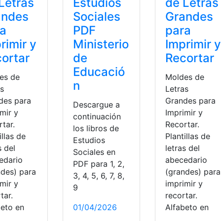
Letras
Estudios
de Letras
andes
Sociales
Grandes
ra
PDF
para
rimir y
Ministerio
Imprimir y
ortar
de
Recortar
Educació
es de
Moldes de
n
as
Letras
des para
Grandes para
Descargue a
mir y
Imprimir y
continuación
tar.
Recortar.
los libros de
illas de
Plantillas de
Estudios
s del
letras del
Sociales en
edario
abecedario
PDF para 1, 2,
ndes) para
(grandes) para
3, 4, 5, 6, 7, 8,
mir y
imprimir y
9
tar.
recortar.
beto en
01/04/2026
Alfabeto en