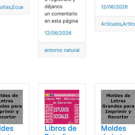
déjanos
12/06/2026
ultas
,
Ecuador
,
Educación
,
escolar
,
Estudios
,
Estudios sociale
un comentario
en esta página
Artículos
,
Artíc
12/06/2026
ro de estudios sociales
entorno natural
,
Estudios
,
Libros
,
Ministe
ldes
Libros de
Moldes