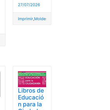
ultas
,
Ecuador
,
Herramientas Ecuador
,
top2
27/07/2026
Imprimir
,
Moldes
,
PDF
,
Plantillas
,
Proyectos creativ
nsultas
,
Ecuador
,
Herramientas Ecuador
,
letras
io de Educación
,
Textos
,
Textos escolares
Libros de
Educació
n para la