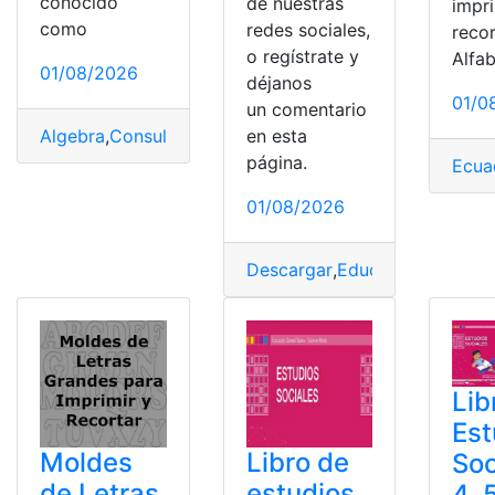
conocido
de nuestras
impri
como
redes sociales,
recor
o regístrate y
Alfa
01/08/2026
déjanos
01/0
un comentario
en esta
Algebra
,
Consultas
,
Educación
,
Ejercicios
,
Ejercicios res
página.
Ecua
01/08/2026
Descargar
,
Educación
,
Educaci
Lib
Est
Moldes
Libro de
Soc
de Letras
estudios
4, 5