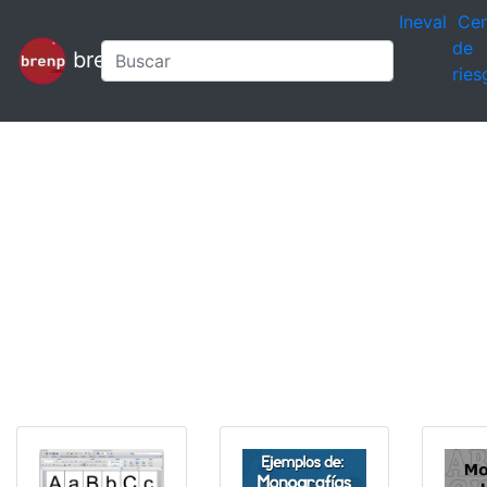
Ineval
Cen
de
brenp
ries