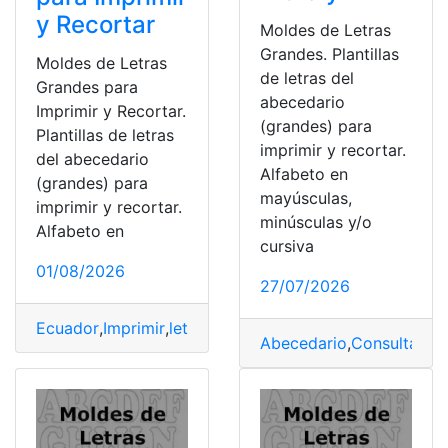
y Recortar
Moldes de Letras
Grandes. Plantillas
Moldes de Letras
de letras del
Grandes para
abecedario
Imprimir y Recortar.
(grandes) para
Plantillas de letras
imprimir y recortar.
del abecedario
Alfabeto en
(grandes) para
mayúsculas,
imprimir y recortar.
minúsculas y/o
Alfabeto en
cursiva
01/08/2026
27/07/2026
Ecuador
,
Imprimir
,
letras
,
Moldes
,
PDF
Abecedario
,
Consultas
,
Ec