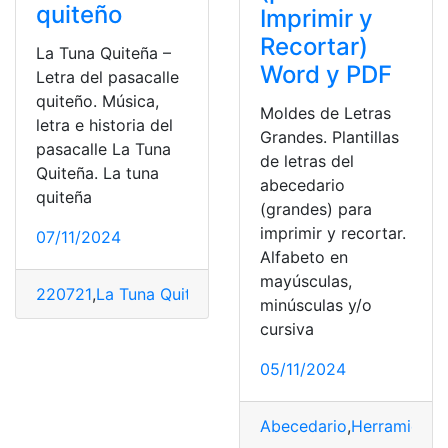
quiteño
Imprimir y
Recortar)
La Tuna Quiteña –
Word y PDF
Letra del pasacalle
quiteño. Música,
Moldes de Letras
letra e historia del
Grandes. Plantillas
pasacalle La Tuna
de letras del
Quiteña. La tuna
abecedario
quiteña
(grandes) para
imprimir y recortar.
07/11/2024
Alfabeto en
mayúsculas,
220721
,
La Tuna Quiteña
,
letras
,
Música
,
Pasacalle
,
Quito
minúsculas y/o
cursiva
05/11/2024
Abecedario
,
Herramienta