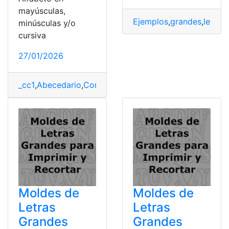
mayúsculas,
Ejemplos
,
grandes
,
letras
,
minúsculas y/o
cursiva
27/01/2026
_cc1
,
Abecedario
,
Consultas
,
Ecuador
,
Herramientas Ecu
Moldes de
Moldes de
Letras
Letras
Grandes
Grandes