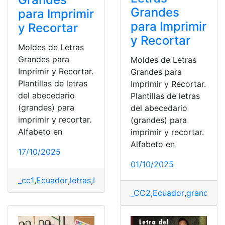
Grandes
para Imprimir
para Imprimir
y Recortar
y Recortar
Moldes de Letras
Grandes para
Moldes de Letras
Imprimir y Recortar.
Grandes para
Plantillas de letras
Imprimir y Recortar.
del abecedario
Plantillas de letras
(grandes) para
del abecedario
imprimir y recortar.
(grandes) para
Alfabeto en
imprimir y recortar.
Alfabeto en
17/10/2025
01/10/2025
_cc1
,
Ecuador
,
letras
,
Moldes
,
PDF
_CC2
,
Ecuador
,
grandes
,
l