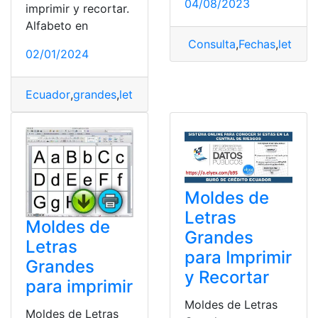
04/08/2023
imprimir y recortar.
Alfabeto en
Consulta
,
Fechas
,
letras
,
L
02/01/2024
Ecuador
,
grandes
,
letras
,
Moldes
,
recortar
,
top2
Moldes de
Letras
Moldes de
Grandes
Letras
para Imprimir
Grandes
y Recortar
para imprimir
Moldes de Letras
Moldes de Letras