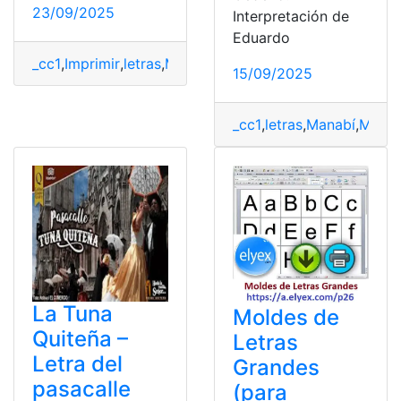
23/09/2025
Interpretación de
Eduardo
_cc1
,
Imprimir
,
letras
,
Moldes
,
PDF
,
tipografía
15/09/2025
_cc1
,
letras
,
Manabí
,
Músic
La Tuna
Moldes de
Quiteña –
Letras
Letra del
Grandes
pasacalle
(para