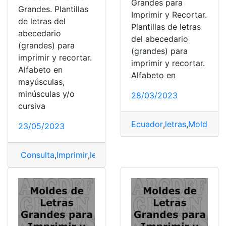
Grandes para
Grandes. Plantillas
Imprimir y Recortar.
de letras del
Plantillas de letras
abecedario
del abecedario
(grandes) para
(grandes) para
imprimir y recortar.
imprimir y recortar.
Alfabeto en
Alfabeto en
mayúsculas,
minúsculas y/o
28/03/2023
cursiva
Ecuador
,
letras
,
Moldes
,
P
23/05/2023
Consulta
,
Imprimir
,
letras
,
Moldes
,
Moldes de letras gra