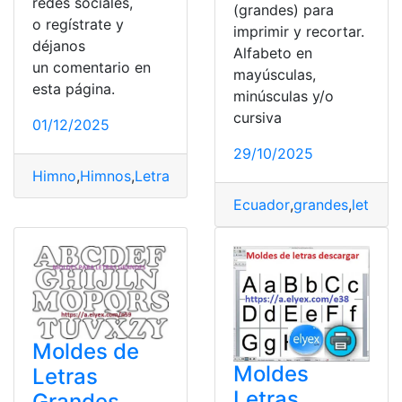
redes sociales,
(grandes) para
o regístrate y
imprimir y recortar.
déjanos
Alfabeto en
un comentario en
mayúsculas,
esta página.
minúsculas y/o
cursiva
01/12/2025
29/10/2025
Himno
,
Himnos
,
Letra
,
letras
,
Música
,
reseñas
,
Santa Elena
Ecuador
,
grandes
,
letras
,
M
Moldes de
Moldes
Letras
Letras
Grandes