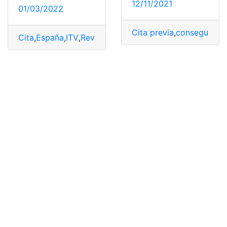
12/11/2021
01/03/2022
Cita previa
,
conseguir
,
Es
Cita
,
España
,
ITV
,
Revisión vehicular
,
solicitar citas
,
vehíc