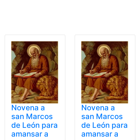
Novena a
Novena a
san Marcos
san Marcos
de León para
de León para
amansar a
amansar a