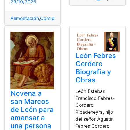
29/10/2025
Alimentación
,
Comida
,
Dieta
,
dietas
,
TikTok
León Febres
Cordero
Biografía y
Obras
León Esteban
Novena a
Francisco Febres-
san Marcos
Cordero
de León para
Ribadeneyra, hijo
amansar a
del señor Agustín
una persona
Febres Cordero