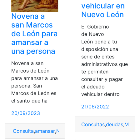
vehicular en
Nuevo León
Novena a
san Marcos
El Gobierno
de León para
de Nuevo
amansar a
León pone a tu
disposición una
una persona
serie de entes
Novena a san
administrativos que
Marcos de León
te permiten
para amansar a una
consultar y pagar
persona. San
el adeudo
Marcos de León es
vehicular dentro
el santo que ha
21/06/2022
20/09/2023
Consultas
,
deudas
,
Méxic
Consulta
,
amansar
,
Novena
,
Oración para amansar cará