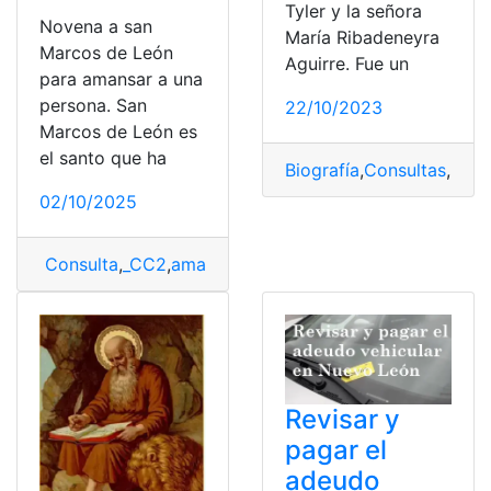
Tyler y la señora
Novena a san
María Ribadeneyra
Marcos de León
Aguirre. Fue un
para amansar a una
persona. San
22/10/2023
Marcos de León es
el santo que ha
Biografía
,
Consultas
,
Ecua
02/10/2025
Consulta
,
_CC2
,
amansar
,
Amansar el carácter
,
Novena
,
Revisar y
pagar el
adeudo