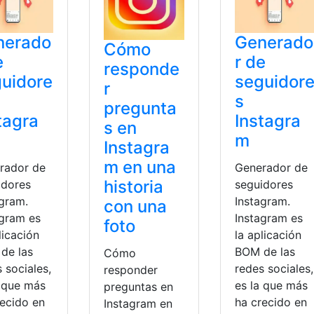
nerado
Generado
Cómo
e
r de
responde
uidore
seguidor
r
s
pregunta
tagra
Instagra
s en
m
Instagra
m en una
rador de
Generador de
historia
idores
seguidores
agram.
Instagram.
con una
agram es
Instagram es
foto
licación
la aplicación
de las
BOM de las
Cómo
 sociales,
redes sociales,
responder
a que más
es la que más
preguntas en
recido en
ha crecido en
Instagram en