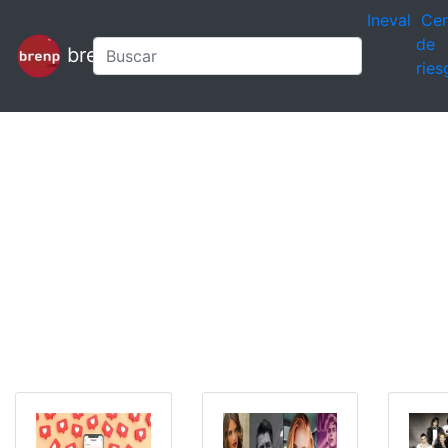
Ineval
Cen
de
brenp
ries