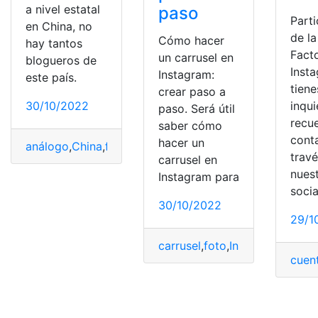
a nivel estatal
paso
Parti
en China, no
de la
Cómo hacer
hay tantos
Fact
un carrusel en
blogueros de
Insta
Instagram:
este país.
tiene
crear paso a
30/10/2022
inqu
paso. Será útil
recu
saber cómo
cont
hacer un
análogo
,
China
,
funciona
,
Instagram
,
Páginas
trav
carrusel en
nues
Instagram para
socia
30/10/2022
29/1
carrusel
,
foto
,
Instagram
,
publi
cuen