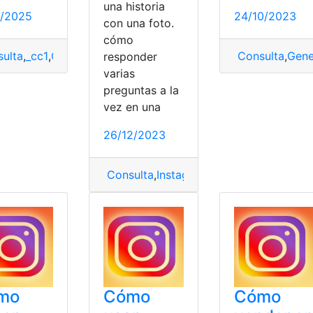
una historia
0/2025
24/10/2023
con una foto.
cómo
ulta
,
_cc1
,
Generador
,
Generador de seguidores
Consulta
,
Instagram
,
Gene
responder
varias
ass
,
Propietario
preguntas a la
vez en una
26/12/2023
Consulta
,
Instagram
,
Preguntas
,
Respond
mo
Cómo
Cómo