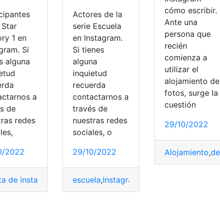
cómo escribir.
cipantes
Actores de la
Ante una
 Star
serie Escuela
persona que
ory 1 en
en Instagram.
recién
gram. Si
Si tienes
comienza a
s alguna
alguna
utilizar el
ietud
inquietud
alojamiento de
erda
recuerda
fotos, surge la
actarnos a
contactarnos a
cuestión
és de
través de
tras redes
nuestras redes
29/10/2022
les,
sociales, o
0/2022
29/10/2022
Alojamiento
,
de
cación
,
Significado
ta de instagram
,
Factory
escuela
,
Instagram
,
Instagram
,
Participantes
,
Noticias
,
Productos
,
Star
,
r