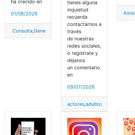
ha crecido en
tienes alguna
inquietud
Amis
01/08/2026
recuerda
contactarnos a
Consulta
,
Generador
,
Generador de seguidores
,
Instag
través
de nuestras
redes sociales,
o regístrate y
déjanos
un comentario
en
09/07/2026
actores
,
adultos
,
Encontrar
,
Ins