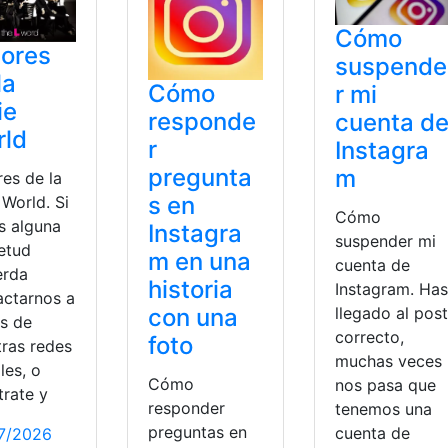
Cómo
ores
suspende
la
Cómo
r mi
ie
responde
cuenta d
rld
r
Instagra
pregunta
m
res de la
s en
 World. Si
Cómo
s alguna
Instagra
suspender mi
ietud
m en una
cuenta de
erda
historia
Instagram. Has
actarnos a
con una
llegado al post
és de
correcto,
foto
tras redes
muchas veces
les, o
Cómo
nos pasa que
trate y
responder
tenemos una
preguntas en
cuenta de
7/2026