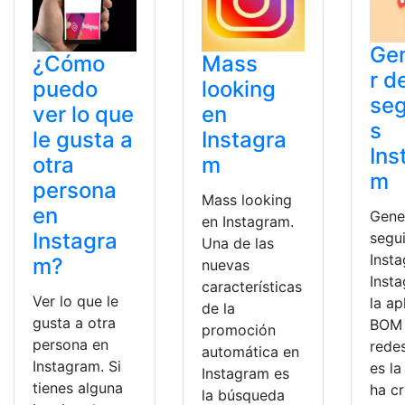
Ge
¿Cómo
Mass
r d
puedo
looking
seg
ver lo que
en
s
le gusta a
Instagra
Ins
otra
m
m
persona
Mass looking
en
Gene
en Instagram.
Instagra
segu
Una de las
Inst
m?
nuevas
Inst
características
Ver lo que le
la ap
de la
gusta a otra
BOM 
promoción
persona en
redes
automática en
Instagram. Si
es l
Instagram es
tienes alguna
ha c
la búsqueda