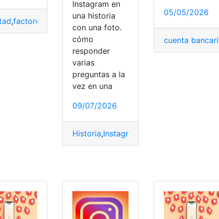
Instagram en
05/05/2026
una historia
tad
,
factores
,
Instagram
,
serie
,
World
con una foto.
cómo
cuenta bancari
ram
responder
varias
preguntas a la
vez en una
09/07/2026
Historia
,
Instagram
,
Preguntas
,
Responde
tagram
,
Películas
,
The Eighties
,
Trabajo