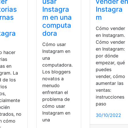
cer
usar
vender e
torias
Instagra
Instagra
rnas
m en una
m
computa
Cómo vender
tagra
dora
en Instagram.
Cómo vender
Cómo usar
en Instagram:
Instagram en
 hacer
por dónde
una
rias
empezar, qué
computadora.
nas en
puedes
Los bloggers
agram. La
vender, cómo
novatos a
d de los
aumentar las
menudo
rios
ventas:
enfrentan el
os,
instrucciones
problema de
cialmente
paso
cómo usar
ecién
Instagram en
trados, no
30/10/2022
una
n cómo
r