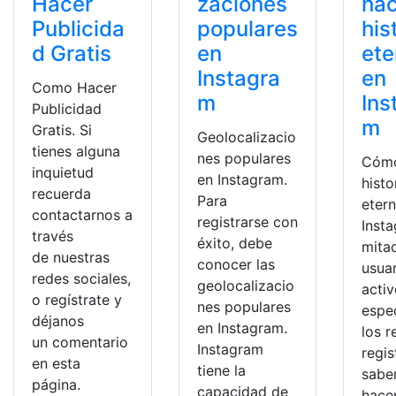
Hacer
zaciones
ha
Publicida
populares
his
d Gratis
en
ete
Instagra
en
Como Hacer
m
Ins
Publicidad
m
Gratis. Si
Geolocalizacio
tienes alguna
nes populares
Cómo
inquietud
en Instagram.
histo
recuerda
Para
eter
contactarnos a
registrarse con
Inst
través
éxito, debe
mita
de nuestras
conocer las
usua
redes sociales,
geolocalizacio
activ
o regístrate y
nes populares
espe
déjanos
en Instagram.
los r
un comentario
Instagram
regis
en esta
tiene la
sabe
página.
capacidad de
hace