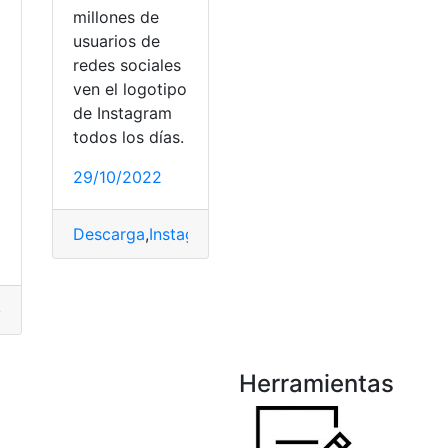
millones de
usuarios de
redes sociales
ven el logotipo
de Instagram
todos los días.
29/10/2022
Descarga
,
Instagram
,
Logotipo
,
Noticias
,
relativame
clina
,
escribir
,
Instagram
eactores
,
serie
Herramientas