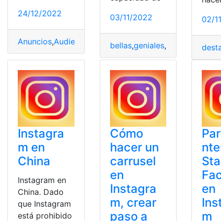
24/12/2022
03/11/2022
02/1
Anuncios
,
Audiencia
,
Facebook
,
Google
,
Mensajes
,
Perfil
bellas
,
geniales
,
Geolocalizaci
dest
Instagra
Cómo
Par
m en
hacer un
nte
China
carrusel
Sta
en
Fac
Instagram en
Instagra
en
China. Dado
m, crear
Ins
que Instagram
paso a
m
está prohibido