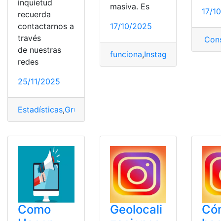
inquietud
masiva. Es
17/1
recuerda
contactarnos a
17/10/2025
través
Cons
de nuestras
funciona
,
Instagram
,
looking
,
M
redes
25/11/2025
Estadísticas
,
Grupos
,
Gusta
,
likes
,
visualizaciones
Como
Geolocali
Có