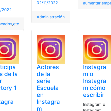
02/11/2022
aumentar
,
empe
1/2022
Administración
,
computadora
,
iniciar
,
Ins
ones
,
Instagram
,
Populares
acados
,
eternas
,
galería
,
historias
,
Instagram
ticipa
Actores
Instagra
s de la
de la
m o
r
serie
Instagra
tory 1
Escuela
m cómo
en
escribir
tagra
Instagra
Instagram o
m
Instagram