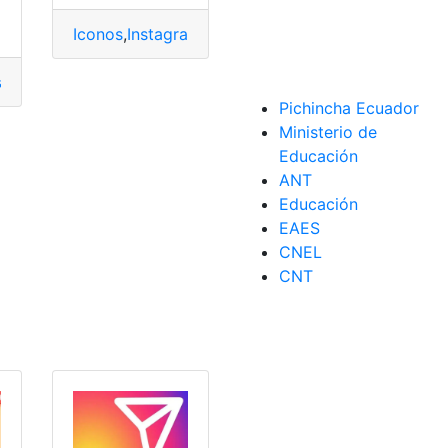
Iconos
,
Instagram
,
ocultar
,
Pantalla
a
,
Instagram
,
suspende
,
temporalmente
,
Usuarios
Pichincha Ecuador
Ministerio de
Educación
ANT
Educación
EAES
CNEL
r
,
visita
CNT