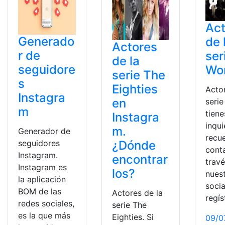
Act
Generado
de 
Actores
r de
ser
de la
seguidore
Wo
serie The
s
Eighties
Acto
Instagra
en
serie
m
tiene
Instagra
inqu
m.
Generador de
recu
¿Dónde
seguidores
cont
Instagram.
encontrar
trav
Instagram es
los?
nues
la aplicación
socia
BOM de las
Actores de la
regís
redes sociales,
serie The
es la que más
Eighties. Si
09/0