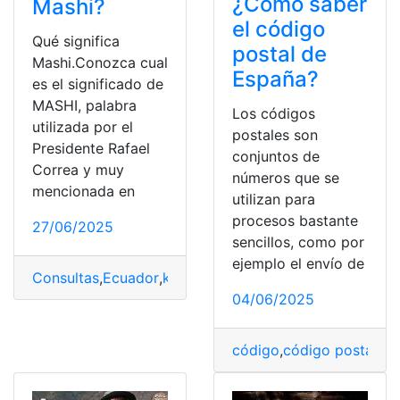
¿Cómo saber
Mashi?
el código
Qué significa
postal de
Mashi.Conozca cual
España?
es el significado de
MASHI, palabra
Los códigos
utilizada por el
postales son
Presidente Rafael
conjuntos de
Correa y muy
números que se
mencionada en
utilizan para
procesos bastante
27/06/2025
sencillos, como por
ejemplo el envío de
Consultas
,
Ecuador
,
kichwa
,
Palabras
,
Quichua
,
Significa
04/06/2025
código
,
código postal
,
Es