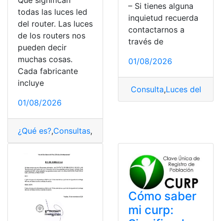
Qué significan
– Si tienes alguna
todas las luces led
inquietud recuerda
del router. Las luces
contactarnos a
de los routers nos
través de
pueden decir
muchas cosas.
01/08/2026
Cada fabricante
incluye
Consulta
,
Luces del tabl
01/08/2026
¿Qué es?
,
Consultas
,
Internet
,
luz
,
Router
,
Significado
,
Tec
Cómo saber
mi curp: