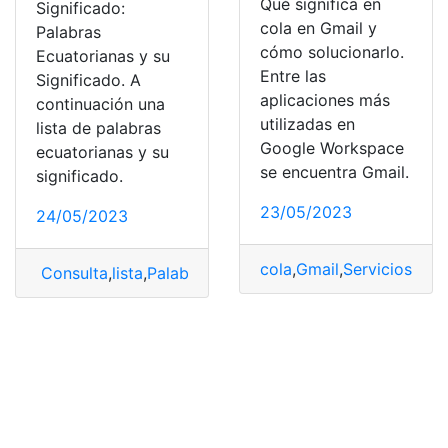
Qué significa en
Significado:
cola en Gmail y
Palabras
cómo solucionarlo.
Ecuatorianas y su
Entre las
Significado. A
aplicaciones más
continuación una
utilizadas en
lista de palabras
Google Workspace
ecuatorianas y su
se encuentra Gmail.
significado.
23/05/2023
24/05/2023
cola
,
Gmail
,
Servicios
,
Sign
Consulta
,
lista
,
Palabras
,
Palabras Ecuatorianas
,
Signifi