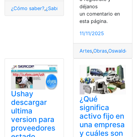
déjanos
¿Cómo saber?
,
¿Sabías qué?
,
Ecuador
,
Palabras Tsáfiqui
un comentario en
esta página.
11/11/2025
Artes
,
Obras
,
Oswaldo Gu
Ushay
¿Qué
descargar
significa
ultima
activo fijo en
version para
una empresa
proveedores
y cuáles son
estado