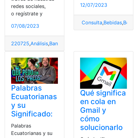
12/07/2023
redes sociales,
o regístrate y
Consulta
,
Bebidas
,
Bebida
07/08/2023
220725
,
Análisis
,
Bandera
,
Ecuador
,
poemas
,
Significado
Palabras
Qué significa
Ecuatorianas
en cola en
y su
Gmail y
Significado:
cómo
Palabras
solucionarlo
Ecuatorianas y su