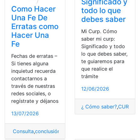
Significado y
Como Hacer
todo lo que
Una Fe De
debes saber
Erratas como
Mi Curp. Cómo
Hacer Una
saber mi curp:
Fe
Significado y todo
lo que debes saber,
Fechas de erratas –
te guiaremos para
Si tienes alguna
que realice el
inquietud recuerda
trámite
contactarnos a
través de nuestras
12/06/2026
redes sociales, o
regístrate y déjanos
¿ Cómo saber?
,
CURP
,
Im
13/07/2026
Consulta
,
conclusión
,
Erratas
,
Fe
,
proceso
,
Significado