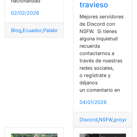
nacionalidad
travieso
02/02/2026
Mejores servidores
de Discord con
Blog
,
Ecuador
,
Palabras Tsáfiqui
,
Significado
NSFW. Si tienes
alguna inquietud
recuerda
contactarnos a
través de nuestras
redes sociales,
o regístrate y
déjanos
un comentario en
04/01/2026
Discord
,
NSFW
,
proyecto
,