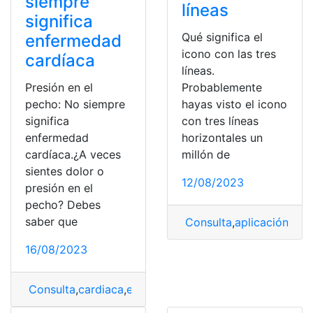
siempre
líneas
significa
Qué significa el
enfermedad
icono con las tres
cardíaca
líneas.
Presión en el
Probablemente
pecho: No siempre
hayas visto el icono
significa
con tres líneas
enfermedad
horizontales un
cardíaca.¿A veces
millón de
sientes dolor o
12/08/2023
presión en el
pecho? Debes
saber que
Consulta
,
aplicación
,
Ico
16/08/2023
Consulta
,
cardiaca
,
enfermedad
,
Pecho
,
Presión
,
Signifi