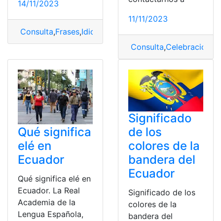
14/11/2023
11/11/2023
Consulta
,
Frases
,
Idioma
,
Quechua
,
Significado
Consulta
,
Celebración
,
ha
Significado
de los
Qué significa
colores de la
elé en
bandera del
Ecuador
Ecuador
Qué significa elé en
Ecuador. La Real
Significado de los
Academia de la
colores de la
Lengua Española,
bandera del