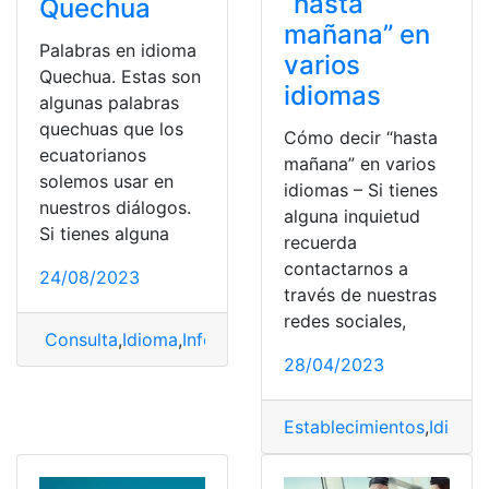
“hasta
Quechua
mañana” en
Palabras en idioma
varios
Quechua. Estas son
idiomas
algunas palabras
quechuas que los
Cómo decir “hasta
ecuatorianos
mañana” en varios
solemos usar en
idiomas – Si tienes
nuestros diálogos.
alguna inquietud
Si tienes alguna
recuerda
contactarnos a
24/08/2023
través de nuestras
redes sociales,
Consulta
,
Idioma
,
Información
,
Palabras
,
Quechua
28/04/2023
Establecimientos
,
Idioma
,