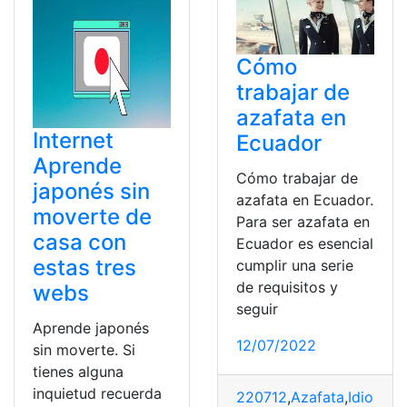
Cómo
trabajar de
azafata en
Internet
Ecuador
Aprende
Cómo trabajar de
japonés sin
azafata en Ecuador.
moverte de
Para ser azafata en
casa con
Ecuador es esencial
estas tres
cumplir una serie
de requisitos y
webs
seguir
Aprende japonés
12/07/2022
sin moverte. Si
tienes alguna
inquietud recuerda
220712
,
Azafata
,
Idioma
,
p