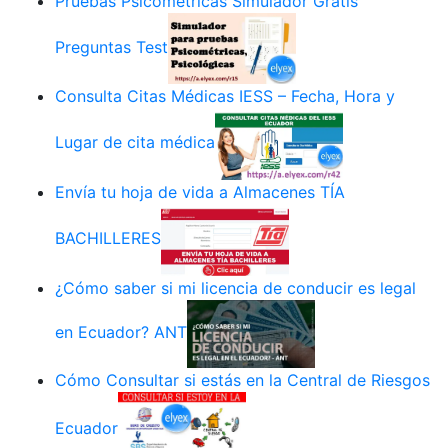
Pruebas Psicométricas Simulador Gratis
Preguntas Test
Consulta Citas Médicas IESS – Fecha, Hora y
Lugar de cita médica
Envía tu hoja de vida a Almacenes TÍA
BACHILLERES
¿Cómo saber si mi licencia de conducir es legal
en Ecuador? ANT
Cómo Consultar si estás en la Central de Riesgos
Ecuador