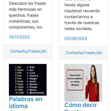
Descubre las frases
tienes alguna
más hermosas en
inquietud recuerda
quechua, frases
contactarnos a
románticas, sus
través de nuestras
componentes, los
redes sociales,
14/11/2023
03/09/2023
Consulta
,
Frases
,
Idioma
,
Quechua
,
Significado
Consulta
,
Frases
,
Idioma
,
Palabras en
Cómo decir
idioma