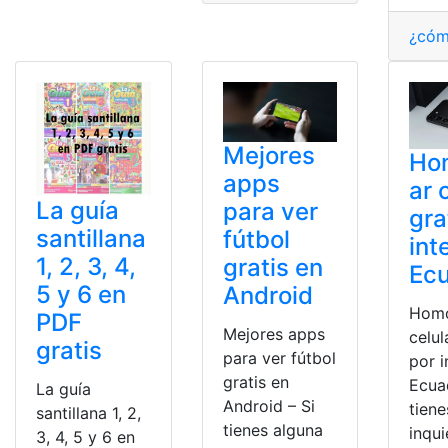
¿cóm
Mejores
Ho
apps
ar 
La guía
para ver
gra
santillana
fútbol
int
1, 2, 3, 4,
gratis en
Ec
5 y 6 en
Android
Homo
PDF
Mejores apps
celul
gratis
para ver fútbol
por i
gratis en
Ecuad
La guía
Android – Si
tiene
santillana 1, 2,
tienes alguna
inqu
3, 4, 5 y 6 en