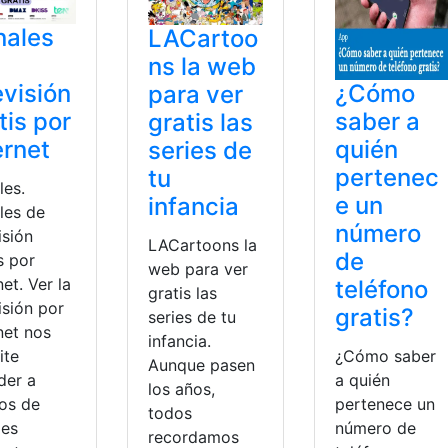
nales
LACartoo
ns la web
¿Cómo
evisión
para ver
saber a
tis por
gratis las
quién
ernet
series de
pertenec
tu
les.
e un
infancia
les de
número
isión
LACartoons la
de
s por
web para ver
net. Ver la
teléfono
gratis las
isión por
gratis?
series de tu
net nos
infancia.
¿Cómo saber
ite
Aunque pasen
a quién
der a
los años,
pertenece un
tos de
todos
número de
les
recordamos