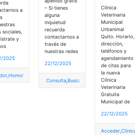
apellido gratis
erda
Clínica
– Si tienes
actarnos a
Veterinaria
alguna
és
Municipal
inquietud
uestras
Urbanimal
recuerda
 sociales,
Quito. Horario,
contactarnos a
ístrate y
dirección,
través de
nos
teléfonos y
nuestras redes
agendamiento
2/2025
 ver fútbol
22/12/2025
de citas para
la nueva
dor
,
Homologación
,
Homologar
Clínica
Consulta
,
Buscar
,
Buscar Personas
,
Busc
Veterinaria
Gratuita
Municipal de
22/12/2025
Acceder
,
Clínic