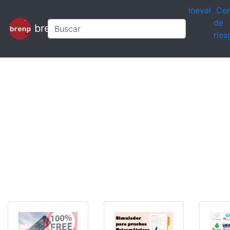
Ineval
Cen
de
brenp
ries