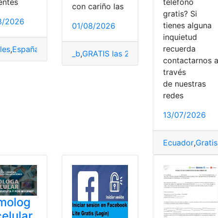
teléfono
entes
con cariño las
gratis? Si
8/2026
tienes alguna
01/08/2026
inquietud
recuerda
les
,
España
,
Gratis
,
Internet
,
Televisión
_b
,
GRATIS las 24 horas
,
Infancia
,
LACart
contactarnos 
través
de nuestras
r
,
Herramientas Ecuador
,
Pruebas
,
Psicométricas
redes
13/07/2026
Ecuador
,
Gratis
molog
celular