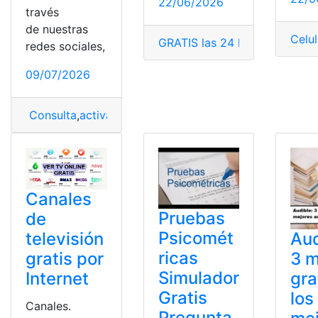
22/06/2026
través
de nuestras
Celul
GRATIS las 24 horas
,
Internet
,
redes sociales,
09/07/2026
Consulta
,
activación
,
Clave
,
Gratis
Canales
Pruebas
de
Psicomét
Aud
televisión
ricas
3 
gratis por
Simulador
gra
Internet
Gratis
los
Canales.
Pregunta