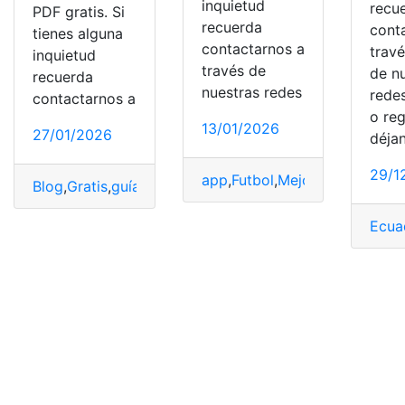
inquietud
recu
PDF gratis. Si
recuerda
cont
tienes alguna
contactarnos a
trav
inquietud
través de
de n
recuerda
nuestras redes
redes
contactarnos a
o reg
13/01/2026
27/01/2026
déja
29/1
app
,
Futbol
,
Mejores apps para
Blog
,
Gratis
,
guías
,
PDF
,
Santillana
Ecua