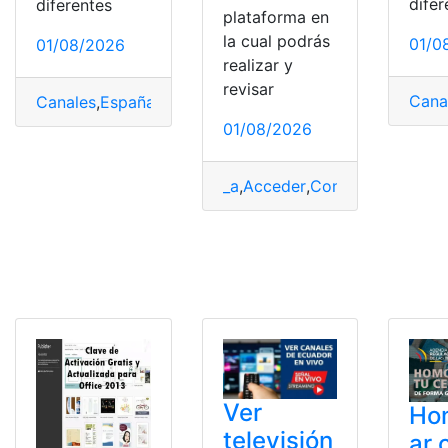
difer
diferentes
plataforma en
la cual podrás
01/0
01/08/2026
realizar y
revisar
Cana
Canales
,
España
,
Gratis
,
Internet
,
Televisión
01/08/2026
_a
,
Acceder
,
Consultas
,
Ecuado
Ver
Ho
televisión
ar 