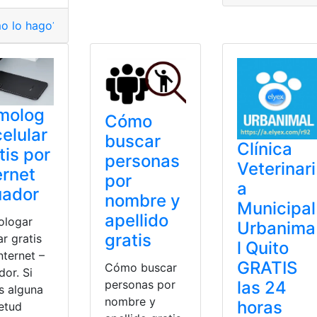
o lo hago?
,
Audible
,
Consulta
,
Gratis
,
Mejores
,
Podcast
,
Tecnol
molog
Cómo
celular
buscar
Clínica
tis por
personas
Veterinari
ernet
por
a
uador
nombre y
Municipal
apellido
logar
Urbanima
gratis
ar gratis
l Quito
nternet –
GRATIS
Cómo buscar
or. Si
las 24
personas por
s alguna
nombre y
horas
ietud