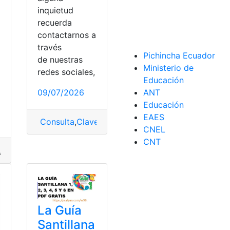
inquietud
recuerda
contactarnos a
través
Pichincha Ecuador
oons
,
Sitio web
,
Web
de nuestras
a
Ministerio de
redes sociales,
Educación
09/07/2026
ANT
Educación
EAES
Consulta
,
Clave
,
Microsoft Office
,
Office
CNEL
CNT
,
Internet
,
número
,
Teléfono
La Guía
Santillana