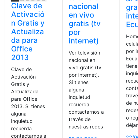
Clave de
nacional
gra
Activació
en vivo
int
n Gratis y
gratis (tv
Ec
Actualiza
por
Homo
da para
internet)
celul
Office
por i
Ver televisión
2013
Ecuad
nacional en
tiene
vivo gratis (tv
Clave de
inqu
por internet).
Activación
recu
Si tienes
Gratis y
cont
alguna
Actualizada
trav
inquietud
para Office
de n
recuerda
2013. Si tienes
redes
contactarnos a
alguna
o reg
través de
inquietud
déja
nuestras redes
recuerda
contactarnos a
22/0