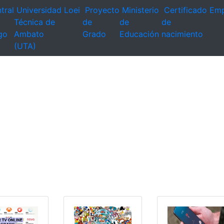
tral
Universidad
Loei
Proyecto
Ministerio
Certificado
Emp
Técnica de
de
de
de
go
Ambato
Grado
Educación
nacimiento
(UTA)