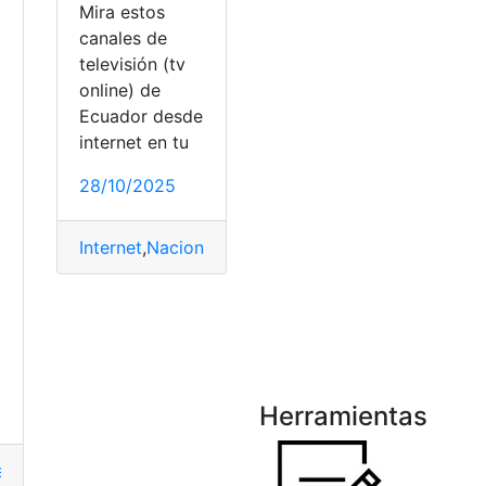
Mira estos
canales de
televisión (tv
online) de
Ecuador desde
internet en tu
28/10/2025
Internet
,
Nacional
,
Online
,
Tecnología
,
Televisión
ar Personas por nombre
,
nombre y apellidos
Herramientas
a veterinaria
,
Consultas
,
Ecuador
,
Herramientas Ecuador
,
Muni