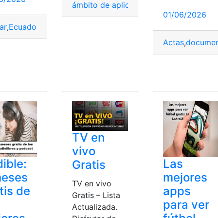
ámbito de aplicación
,
aplicación
,
aplicac
01/06/2026
ar
,
Ecuador
,
Gratis
,
Homologar
,
Internet
Nacional
,
sin pagar
,
Televisión
Actas
,
documen
TV en
vivo
ible:
Las
Gratis
meses
mejores
TV en vivo
tis de
apps
Gratis – Lista
para ver
Actualizada.