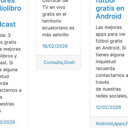
jores
fútbol
Disfrutar de
iolibro
gratis en
TV en vivo
gratis en el
Android
territorio
dcast
Las mejores
ecuatoriano es
apps para ver
más sencillo
le: 3
fútbol gratis
s gratis
18/02/2026
en Android. Si
os mejores
tienes alguna
libros y
inquietud
Consulta
,
Gratis
,
tv
,
TV en vivo
st. Si
recuerda
s alguna
contactarnos 
ietud
través
erda
de nuestras
actarnos a
redes sociales,
és
uestras
12/02/2026
s
3/2026
erramientas Ecuador
,
prueba
,
Psicométricas
Android
,
apps
,
F