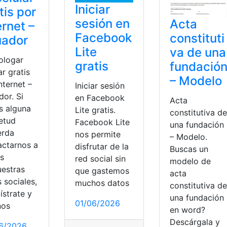
Iniciar
tis por
sesión en
Acta
ernet –
Facebook
constituti
uador
Lite
va de una
logar
gratis
fundació
ar gratis
– Modelo
nternet –
Iniciar sesión
or. Si
en Facebook
Acta
s alguna
Lite gratis.
constitutiva de
ietud
Facebook Lite
una fundación
erda
nos permite
– Modelo.
actarnos a
disfrutar de la
Buscas un
és
red social sin
modelo de
uestras
que gastemos
acta
 sociales,
muchos datos
constitutiva de
ístrate y
una fundación
01/06/2026
nos
en word?
Descárgala y
6/2026