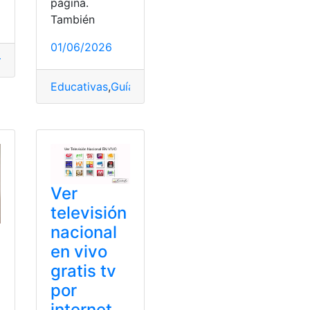
página.
ión del programa
,
aplicación móvil
,
aplicación Online
También
01/06/2026
tos
,
Ecuador
,
Herramientas Ecuador
Educativas
,
Guía
,
Guía de estudio
,
Material educati
Ver
televisión
nacional
en vivo
gratis tv
por
internet