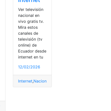
Ver televisión
nacional en
vivo gratis tv.
Mira estos
canales de
televisión (tv
online) de
Ecuador desde
internet en tu
a
12/02/2026
Internet
,
Nacional
,
Online
,
Tecnología
,
Televisión
útbol
,
Gratis
,
ver