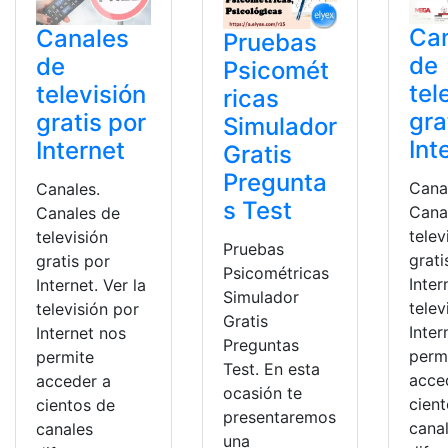
Ca
Canales
Pruebas
de
de
Psicomét
tel
televisión
ricas
gra
gratis por
Simulador
Int
Internet
Gratis
Pregunta
Cana
Canales.
s Test
Cana
Canales de
telev
televisión
Pruebas
grati
gratis por
Psicométricas
Inter
Internet. Ver la
Simulador
telev
televisión por
Gratis
Inter
Internet nos
Preguntas
perm
permite
Test. En esta
acce
acceder a
ocasión te
cien
cientos de
presentaremos
cana
canales
una