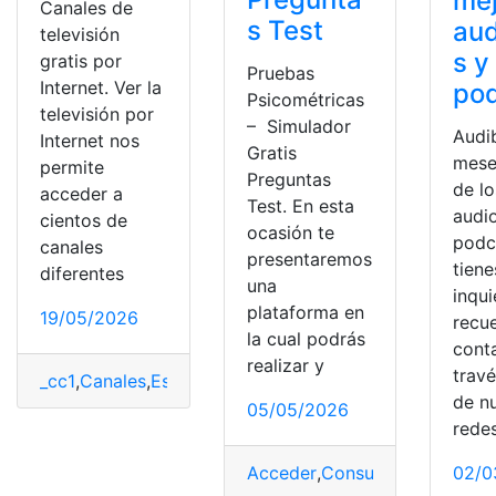
me
Canales de
s Test
aud
televisión
s y
gratis por
Pruebas
Internet. Ver la
po
Psicométricas
televisión por
– Simulador
Audib
Internet nos
Gratis
mese
permite
Preguntas
de l
acceder a
Test. En esta
audio
cientos de
ocasión te
podca
canales
presentaremos
tiene
diferentes
una
inqu
plataforma en
19/05/2026
recu
la cual podrás
cont
realizar y
trav
_cc1
,
Canales
,
España
,
Gratis
,
Internet
,
Televisión
de n
05/05/2026
rede
02/0
Acceder
,
Consultas
,
Ecuador
,
H