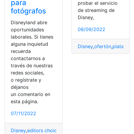
para
probar el servicio
fotógrafos
de streaming de
Disney,
Disneyland abre
08/09/2022
oportunidades
laborales. Si tienes
alguna inquietud
Disney
,
ofertón
,
platafor
recuerda
contactarnos a
través de nuestras
redes sociales,
o regístrate y
déjanos
un comentario en
esta página.
07/11/2022
Disney
,
editors choice
,
Entretenimiento
,
Fotografía
,
Noti