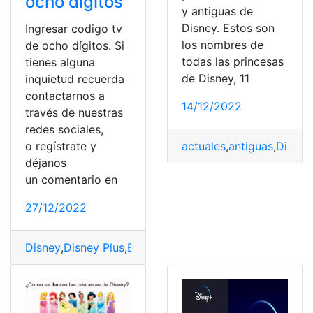
ocho dígitos
y antiguas de
Disney. Estos son
Ingresar codigo tv
los nombres de
de ocho dígitos. Si
todas las princesas
tienes alguna
de Disney, 11
inquietud recuerda
contactarnos a
14/12/2022
través de nuestras
redes sociales,
o regístrate y
actuales
,
antiguas
,
Disney
déjanos
un comentario en
27/12/2022
Disney
,
Disney Plus
,
Ecuador
,
Películas
,
plataforma
,
Stre