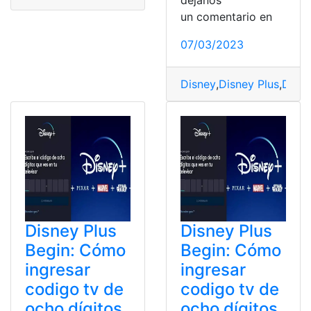
un comentario en
07/03/2023
Disney
,
Disney Plus
,
Disne
Disney Plus
Disney Plus
Begin: Cómo
Begin: Cómo
ingresar
ingresar
codigo tv de
codigo tv de
ocho dígitos
ocho dígitos