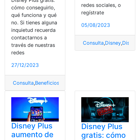
Disney Plus gratis:
redes sociales, o
cómo conseguirlo,
regístrate
qué funciona y qué
no. Si tienes alguna
05/08/2023
inquietud recuerda
contactarnos a
Consulta
,
Disney
,
Disney 
través de nuestras
redes
27/12/2023
Consulta
,
Beneficios
,
Disney
,
Disney Plus
Disney Plus
Disney Plus
aumento de
gratis: cómo