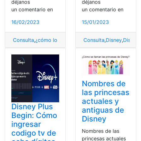
déjanos
déjanos
un comentario en
un comentario en
16/02/2023
15/01/2023
Consulta
,
¿cómo lo hago?
,
Disney
Consulta
,
Disney Plus
,
Disney
,
Disney P
,
Disney 
Nombres de
las princesas
actuales y
Disney Plus
antiguas de
Begin: Cómo
Disney
ingresar
Nombres de las
codigo tv de
princesas actuales